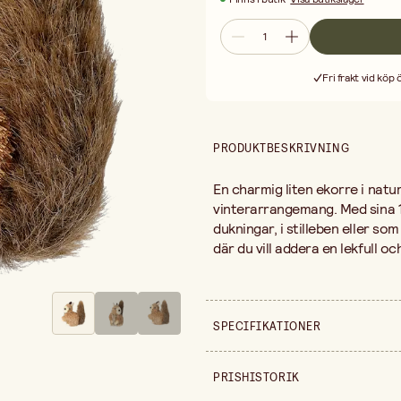
Fri frakt vid köp
PRODUKTBESKRIVNING
En charmig liten ekorre i natu
vinterarrangemang. Med sina 1
dukningar, i stilleben eller som
där du vill addera en lekfull o
SPECIFIKATIONER
Säljs i
PRISHISTORIK