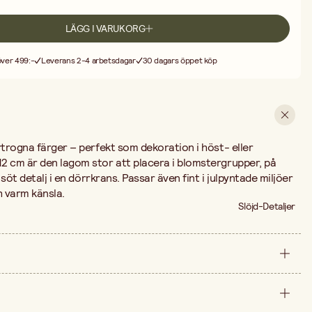
LÄGG I VARUKORG
 över 499:-
Leverans 2-4 arbetsdagar
30 dagars öppet köp
rtrogna färger – perfekt som dekoration i höst- eller
2 cm är den lagom stor att placera i blomstergrupper, på
 söt detalj i en dörrkrans. Passar även fint i julpyntade miljöer
ch varm känsla.
Slöjd-Detaljer
styck