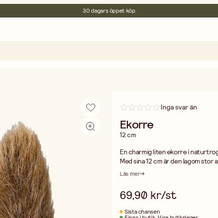
30 dagars öppet köp
Miljöcertifierade
Fri frakt vid köp över 499:-
Inga svar än
Ekorre
12 cm
En charmig liten ekorre i naturtro
Med sina 12 cm är den lagom stor at
detalj i en dörrkrans. Passar även fi
Läs mer
69,90 kr/st
Sista chansen
Finns i butik
Visa butikslager