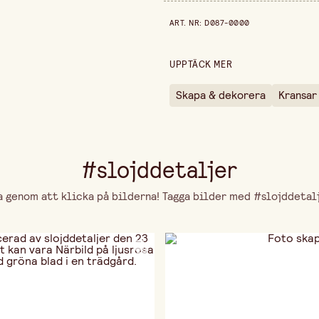
Bredd
Prishistorik de senaste 30 dag
ART. NR
:
D087-0000
Höjd
UPPTÄCK MER
Skapa & dekorera
Kransar
#slojddetaljer
genom att klicka på bilderna! Tagga bilder med #slojddetalje