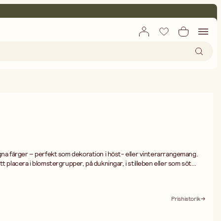
gna färger – perfekt som dekoration i höst- eller vinterarrangemang.
t placera i blomstergrupper, på dukningar, i stilleben eller som söt
nt i julpyntade miljöer där du vill addera en lekfull och varm känsla.
Prishistorik