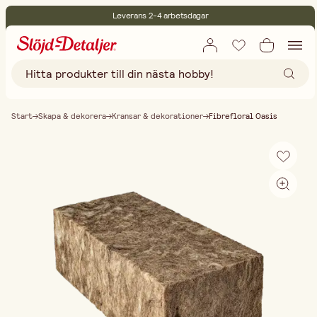
Leverans 2-4 arbetsdagar
30 dagars öppet köp
Miljöcertifierade
Fri frakt vid köp över 499:-
Start
Skapa & dekorera
Kransar & dekorationer
Fibrefloral Oasis