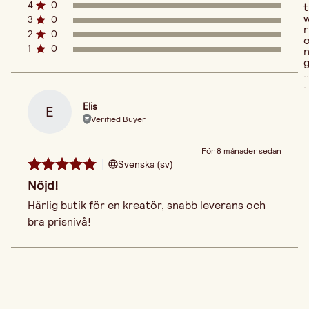
4
0
t
3
0
r
2
0
1
0
..
.
Elis
E
Verified Buyer
För 8 månader sedan
Svenska (sv)
Nöjd!
Härlig butik för en kreatör, snabb leverans och 
bra prisnivå!