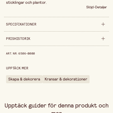
sticklingar och plantor.
Slöjd-Detaljer
SPECIFIKATIONER
Säljs i
styck
PRISHISTORIK
Bredd
11 cm
Prishistorik de senaste 30 dagarna är 59,90 kr.
ART. NR
:
6506-0000
Höjd
8 cm
Längd
23 cm
UPPTÄCK MER
Skapa & dekorera
Kransar & dekorationer
Upptäck guider för denna produkt och