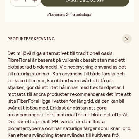
LÄGG I VARUKORG
som liknar jord. Kan efter användning återanvändas till kultivera
Fri frakt vid köp över 499:-
frö, sticklingar och plantor.
Leverans 2-4 arbetsdagar
30 dagars öppet köp
Fri frakt vid köp över 499:-
PRODUKTBESKRIVNING
Det miljövänliga alternativet till traditionell oasis.
FibreFloral är baserat på vulkanisk basalt sten med ett
biobaserad bindemedel. Vid nedbrytning omvandlas det
till naturlig stenmjöl. Kan användas till både färska och
torkade blommor, kan ibland vara svårt att få ner
stjälken, gör då ett litet hål innan med t.ex tandpetar. I
motsats till andra produkter rekommenderas det inte att
låta FiberForal ligga i vatten för lång tid, då den kan bli
svår att jobba med. Enklast är nästan att göra
arrangemanget i torrt material för att blöta det efteråt.
Det har ett optimalt PH-värde för dom flesta
blomstertyperna och har naturliga färger som liknar jord.
Kan efter användning återanvändas till kultivera frö,