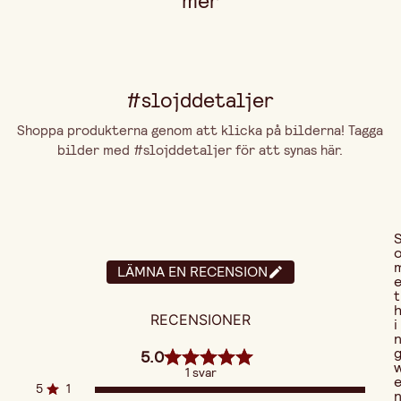
mer
#slojddetaljer
Shoppa produkterna genom att klicka på bilderna! Tagga
bilder med #slojddetaljer för att synas här.
LÄMNA EN RECENSION
t
RECENSIONER
i
5.0
1 svar
5
1