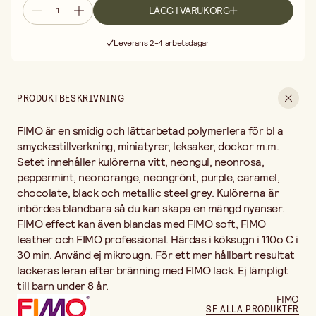
lämpligt till barn under 8 år.
LÄGG I VARUKORG
Fri frakt vid köp över 499:-
Leverans 2-4 arbetsdagar
30 dagars öppet köp
Fri frakt vid köp över 499:-
PRODUKTBESKRIVNING
FIMO är en smidig och lättarbetad polymerlera för bl a
smyckestillverkning, miniatyrer, leksaker, dockor m.m.
Setet innehåller kulörerna vitt, neongul, neonrosa,
peppermint, neonorange, neongrönt, purple, caramel,
chocolate, black och metallic steel grey. Kulörerna är
inbördes blandbara så du kan skapa en mängd nyanser.
FIMO effect kan även blandas med FIMO soft, FIMO
leather och FIMO professional. Härdas i köksugn i 110o C i
30 min. Använd ej mikrougn. För ett mer hållbart resultat
lackeras leran efter bränning med FIMO lack. Ej lämpligt
till barn under 8 år.
FIMO
SE ALLA PRODUKTER