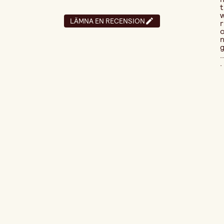
t
LÄMNA EN RECENSION
r
..
.