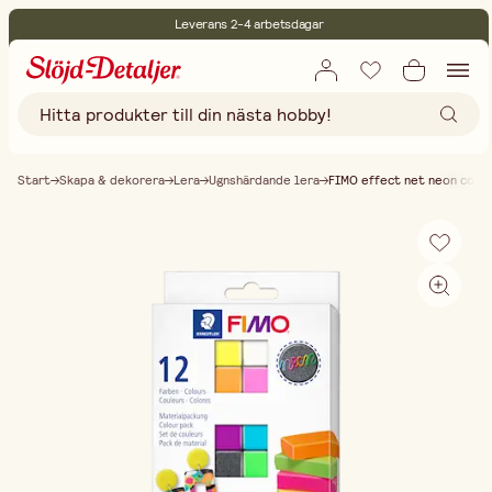
Leverans 2-4 arbetsdagar
30 dagars öppet köp
Miljöcertifierade
Fri frakt vid köp över 499:-
Start
Skapa & dekorera
Lera
Ugnshärdande lera
FIMO effect net neon colo