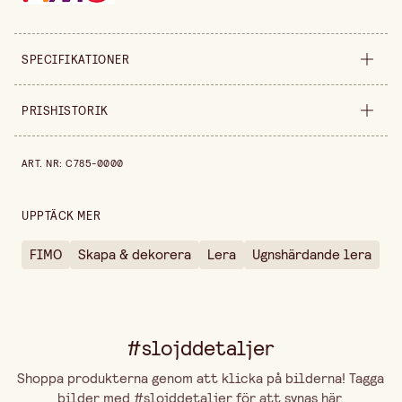
SPECIFIKATIONER
Säljs i
förpackning
PRISHISTORIK
Bredd
190 mm
Prishistorik de senaste 30 dagarna är 199,00 kr.
ART. NR
:
C785-0000
Höjd
10 mm
UPPTÄCK MER
FIMO
Skapa & dekorera
Lera
Ugnshärdande lera
#slojddetaljer
Shoppa produkterna genom att klicka på bilderna! Tagga
bilder med #slojddetaljer för att synas här.