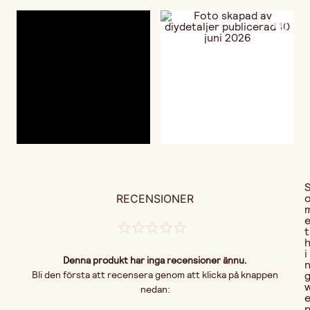
RECENSIONER
t
i
Denna produkt har inga recensioner ännu.
Bli den första att recensera genom att klicka på knappen
nedan: