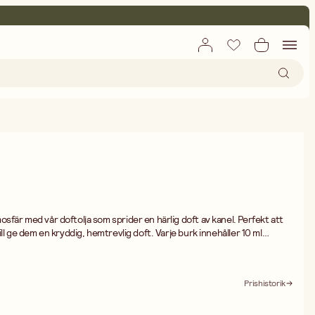
fär med vår doftolja som sprider en härlig doft av kanel. Perfekt att
ll ge dem en kryddig, hemtrevlig doft. Varje burk innehåller 10 ml
l flera ljus och fyller rummet med julens magi eller en mysig känsla året
sa för att ge dina hemmagjorda ljus en extra personlig touch. Låt doften
varm oas!
Prishistorik