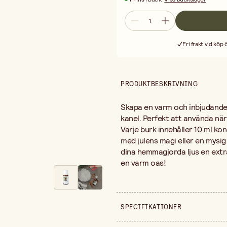
Fri frakt vid köp
PRODUKTBESKRIVNING
Skapa en varm och inbjudande 
kanel. Perfekt att använda när 
Varje burk innehåller 10 ml konc
med julens magi eller en mysig 
dina hemmagjorda ljus en extra
en varm oas!
SPECIFIKATIONER