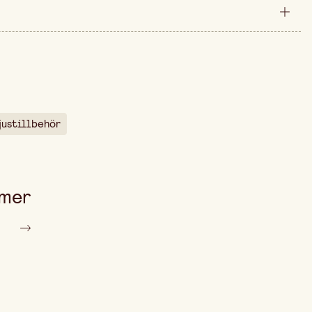
styck
60 mm
arna är 69,90 kr.
30 mm
10 ml
justillbehör
 mer