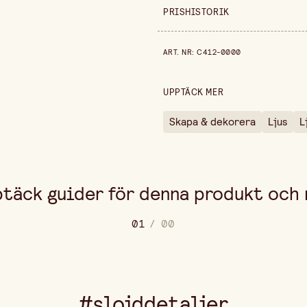
Säljs i
PRISHISTORIK
Bredd
Prishistorik de senaste 30 dag
ART. NR
:
C412-0000
Höjd
Volym
UPPTÄCK MER
Skapa & dekorera
Ljus
L
täck guider för denna produkt och
0
1
/
0
0
#slojddetaljer