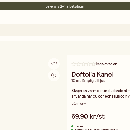
Leverans 2-4 arbetsdagar
30 dagars öppet köp
Miljöcertifierade
Fri frakt vid köp över 499:-
Inga svar än
Doftolja Kanel
10 ml, lämplig till ljus
Skapa en varm och inbjudande atmos
använda när du gör egna ljus och vi
koncentrerad olja, vilket räcker til
Läs mer
om. Enkelt att blanda i din ljusmas
av kanel förvandla ditt hem till en 
69,90 kr/st
I lager
Finns i butik
Visa butikslager