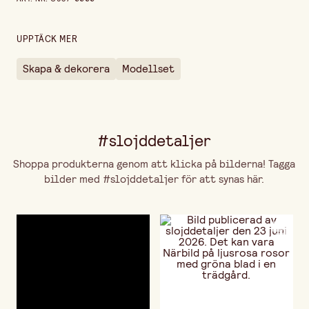
Höjd
40 cm
Längd
18 cm
UPPTÄCK MER
Skapa & dekorera
Modellset
#slojddetaljer
Shoppa produkterna genom att klicka på bilderna! Tagga
bilder med #slojddetaljer för att synas här.