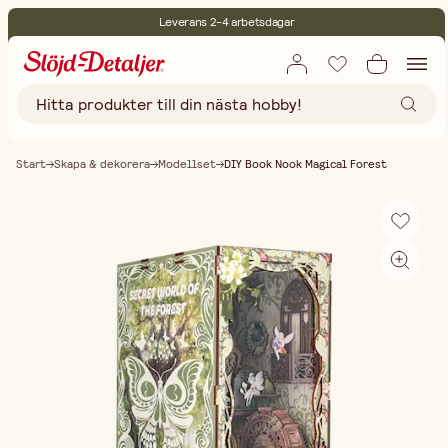
Leverans 2-4 arbetsdagar
30 dagars öppet köp
Miljöcertifierade
Fri frakt vid köp över 499:-
Start
Skapa & dekorera
Modellset
DIY Book Nook Magical Forest