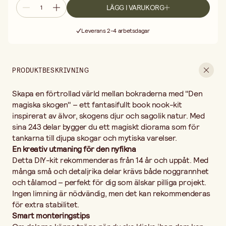
nödvändig, men det kan rekommenderas för extra stabilitet.
LÄGG I VARUKORG
Smart monteringstips
Fri frakt vid köp över 499:-
Om delarna känns tröga när du ska klicka ihop dem kan du slipa
Leverans 2-4 arbetsdagar
försiktigt med den medföljande filen. Ett annat knep är att gnida
30 dagars öppet köp
lätt med en liten ljusstump för att minska friktionen.
Fri frakt vid köp över 499:-
Teknisk information
Mått: 110 x 180 x 230 mm
PRODUKTBESKRIVNING
Antal delar: 243
Batterier ingår ej
Skapa en förtrollad värld mellan bokraderna med "Den
Rekommenderad ålder: Från 14 år
Låt dig svepas med in i en värld där sagan får ta plats mitt i
magiska skogen" – ett fantasifullt book nook-kit
bokhyllan – ett projekt som både dekorerar och fascinerar!
inspirerat av älvor, skogens djur och sagolik natur. Med
sina 243 delar bygger du ett magiskt diorama som för
tankarna till djupa skogar och mytiska varelser.
En kreativ utmaning för den nyfikna
Detta DIY-kit rekommenderas från 14 år och uppåt. Med
många små och detaljrika delar krävs både noggrannhet
och tålamod – perfekt för dig som älskar pilliga projekt.
Ingen limning är nödvändig, men det kan rekommenderas
för extra stabilitet.
Smart monteringstips