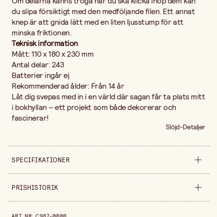
Om delarna känns tröga när du ska klicka ihop dem kan
du slipa försiktigt med den medföljande filen. Ett annat
knep är att gnida lätt med en liten ljusstump för att
minska friktionen.
Teknisk information
Mått: 110 x 180 x 230 mm
Antal delar: 243
Batterier ingår ej
Rekommenderad ålder: Från 14 år
Låt dig svepas med in i en värld där sagan får ta plats mitt
i bokhyllan – ett projekt som både dekorerar och
fascinerar!
Slöjd-Detaljer
SPECIFIKATIONER
Säljs i
styck
PRISHISTORIK
Bredd
280 cm
Prishistorik de senaste 30 dagarna är 423,20 kr.
ART. NR
:
C987-0000