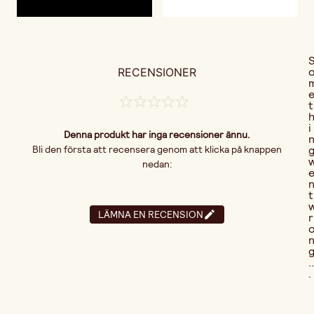
RECENSIONER
t
i
Denna produkt har inga recensioner ännu.
Bli den första att recensera genom att klicka på knappen
nedan:
t
LÄMNA EN RECENSION
r
..
.