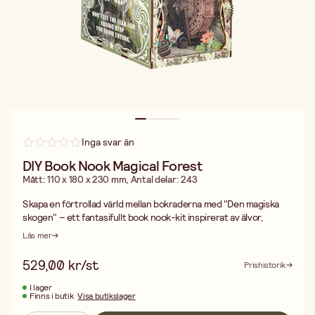
Inga svar än
DIY Book Nook Magical Forest
Mått: 110 x 180 x 230 mm, Antal delar: 243
Skapa en förtrollad värld mellan bokraderna med "Den magiska
skogen" – ett fantasifullt book nook-kit inspirerat av älvor,
skogens djur och sagolik natur. Med sina 243 delar bygger du ett
Läs mer
magiskt diorama som för tankarna till djupa skogar och mytiska
varelser.
529,00 kr/st
Prishistorik
En kreativ utmaning för den nyfikna
Detta DIY-kit rekommenderas från 14 år och uppåt. Med många
I lager
Finns i butik
Visa butikslager
små och detaljrika delar krävs både noggrannhet och tålamod –
perfekt för dig som älskar pilliga projekt. Ingen limning är