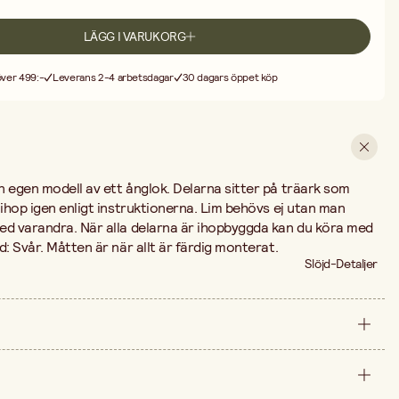
LÄGG I VARUKORG
 över 499:-
Leverans 2-4 arbetsdagar
30 dagars öppet köp
n egen modell av ett ånglok. Delarna sitter på träark som
 ihop igen enligt instruktionerna. Lim behövs ej utan man
ed varandra. När alla delarna är ihopbyggda kan du köra med
d: Svår. Måtten är när allt är färdig monterat.
Slöjd-Detaljer
förpackning