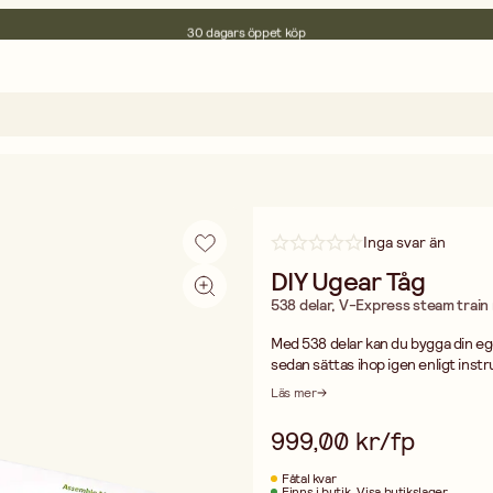
30 dagars öppet köp
Miljöcertifierade
Fri frakt vid köp över 499:-
Inga svar än
DIY Ugear Tåg
538 delar, V-Express steam train m
Med 538 delar kan du bygga din ege
sedan sättas ihop igen enligt instruktionerna. Lim behövs ej utan man tryck
varandra. När alla delarna är ihopbyggda kan du k
Läs mer
när allt är färdig monterat.
999,00 kr/fp
Fåtal kvar
Finns i butik
Visa butikslager