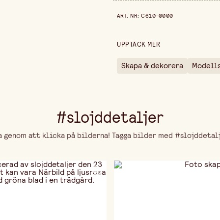
Bredd
Prishistorik de senaste 30 dag
ART. NR
:
C610-0000
Höjd
Längd
UPPTÄCK MER
Skapa & dekorera
Modell
#slojddetaljer
genom att klicka på bilderna! Tagga bilder med #slojddetalje