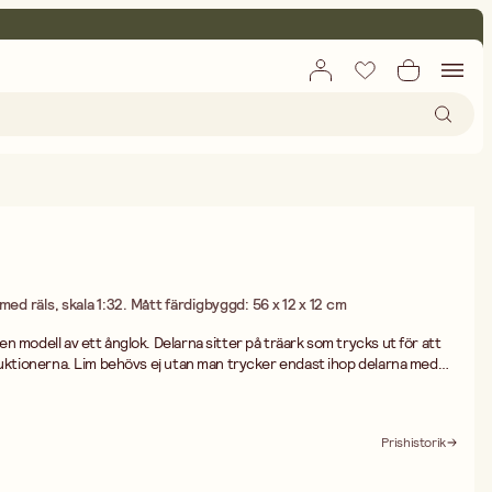
ed räls, skala 1:32. Mått färdigbyggd: 56 x 12 x 12 cm
n modell av ett ånglok. Delarna sitter på träark som trycks ut för att
er endast ihop delarna med
öra med loket på rälsen. Svårighetsgrad: Svår. Måtten är
Prishistorik