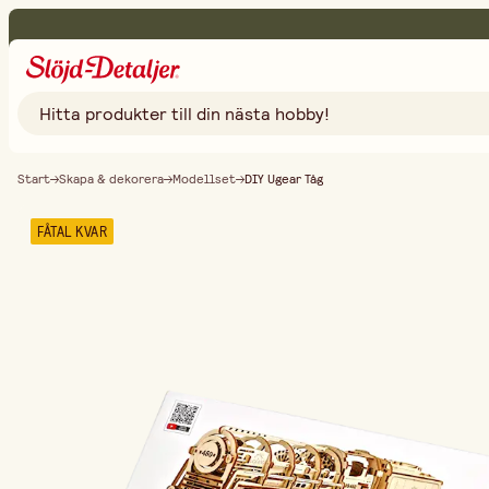
Start
Skapa & dekorera
Modellset
DIY Ugear Tåg
FÅTAL KVAR