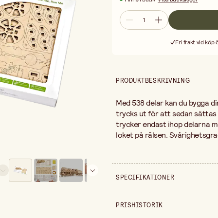
Fri frakt vid köp
PRODUKTBESKRIVNING
Med 538 delar kan du bygga di
trycks ut för att sedan sättas
trycker endast ihop delarna m
loket på rälsen. Svårighetsgra
SPECIFIKATIONER
Säljs i
PRISHISTORIK