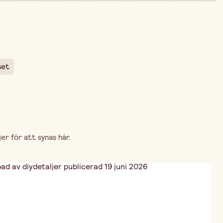
12 cm
arna är 999,00 kr.
12 cm
56 cm
set
r för att synas här.