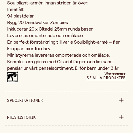
Soulblight-armén innan striden är över.
Innehåll:
94 plastdelar
Bygg 20 Deadwalker Zombies
Inkluderar 20 x Citadel 25mm runda baser
Levereras omonterade och omålade
En perfekt förstärkning till varje Soulblight-armé – fler
kroppar, mer fördärv.
Miniatyrerna levereras omonterade och omålade.
Komplettera gärna med Citadel färger och lim samt
penslar ur vårt penselsortiment. Ej för barn under 3 år.
Warhammer
SE ALLA PRODUKTER
SPECIFIKATIONER
Säljs i
förpackning
PRISHISTORIK
Bredd
230 mm
Prishistorik de senaste 30 dagarna är 486,00 kr.