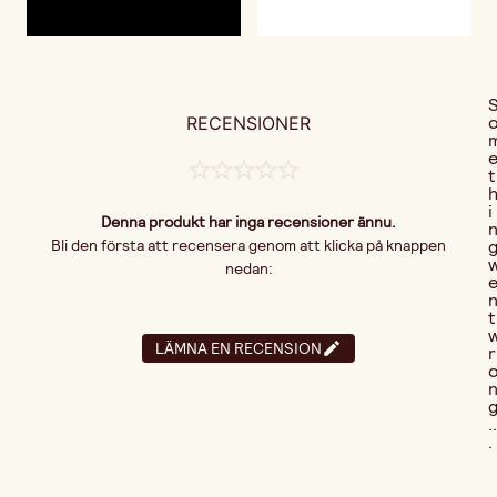
RECENSIONER
t
i
Denna produkt har inga recensioner ännu.
Bli den första att recensera genom att klicka på knappen
nedan:
t
LÄMNA EN RECENSION
r
..
.