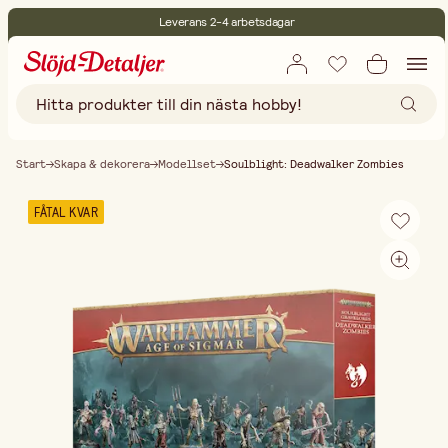
Leverans 2-4 arbetsdagar
30 dagars öppet köp
Miljöcertifierade
Fri frakt vid köp över 499:-
Start
Skapa & dekorera
Modellset
Soulblight: Deadwalker Zombies
FÅTAL KVAR