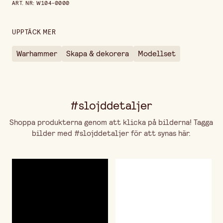
ART. NR
:
W104-0000
Höjd
30 mm
UPPTÄCK MER
Warhammer
Skapa & dekorera
Modellset
#slojddetaljer
Shoppa produkterna genom att klicka på bilderna! Tagga
bilder med #slojddetaljer för att synas här.