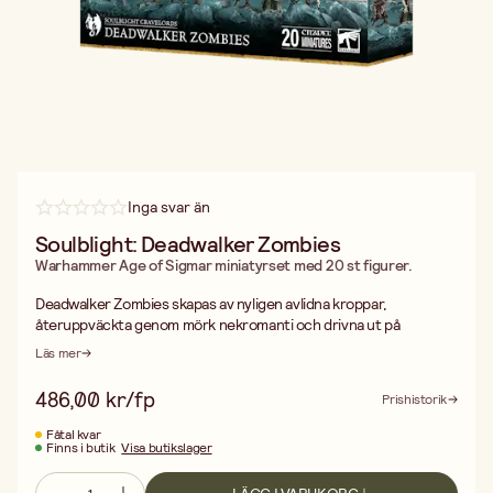
Inga svar än
Soulblight: Deadwalker Zombies
Warhammer Age of Sigmar miniatyrset med 20 st figurer.
Deadwalker Zombies skapas av nyligen avlidna kroppar,
återuppväckta genom mörk nekromanti och drivna ut på
slagfältet i stapplande horder. Helt hjärndöda och styrda enbart
Läs mer
av kollektiv instinkt, har dessa zombievandringar blivit en ständig
plåga efter nekrojordskalvet. Många städer har därför infört
486,00 kr/fp
Prishistorik
patrullerande "bålgrupper" som bränner ut smittan innan den
hinner växa sig för stor.
Fåtal kvar
Finns i butik
Visa butikslager
Även om de är långsamma, klumpiga och ömtåliga var för sig, kan
en tillräckligt stor samling Deadwalker Zombies utgöra ett
allvarligt hot – enbart genom sin mängd. Deras enkelspåriga