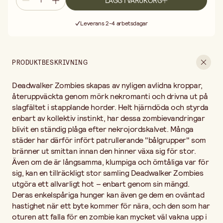
LÄGG I VARUKORG
hunger kan även ge dem en oväntad hastighet när ett byte
Fri frakt vid köp över 499:-
kommer för nära, och den som har oturen att falla för en zombie
Leverans 2-4 arbetsdagar
kan mycket väl vakna upp i Soulblight-armén innan striden är
30 dagars öppet köp
över.
Fri frakt vid köp över 499:-
Innehåll:
94 plastdelar
PRODUKTBESKRIVNING
Bygg 20 Deadwalker Zombies
Inkluderar 20 x Citadel 25mm runda baser
Deadwalker Zombies skapas av nyligen avlidna kroppar,
Levereras omonterade och omålade
En perfekt förstärkning till varje Soulblight-armé – fler kroppar,
återuppväckta genom mörk nekromanti och drivna ut på
mer fördärv.
slagfältet i stapplande horder. Helt hjärndöda och styrda
enbart av kollektiv instinkt, har dessa zombievandringar
Miniatyrerna levereras omonterade och omålade. Komplettera
blivit en ständig plåga efter nekrojordskalvet. Många
gärna med Citadel färger och lim samt penslar ur vårt
städer har därför infört patrullerande "bålgrupper" som
penselsortiment. Ej för barn under 3 år.
bränner ut smittan innan den hinner växa sig för stor.
Även om de är långsamma, klumpiga och ömtåliga var för
sig, kan en tillräckligt stor samling Deadwalker Zombies
utgöra ett allvarligt hot – enbart genom sin mängd.
Deras enkelspåriga hunger kan även ge dem en oväntad
hastighet när ett byte kommer för nära, och den som har
oturen att falla för en zombie kan mycket väl vakna upp i