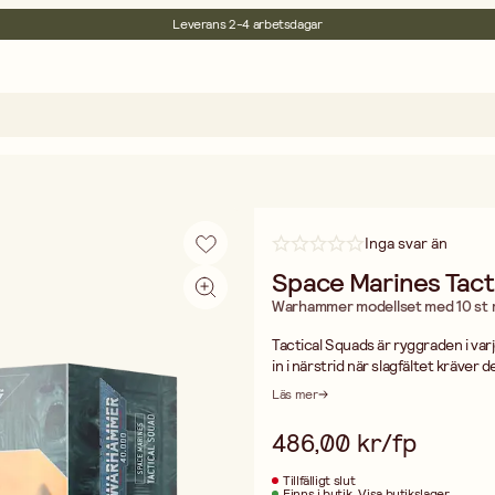
Leverans 2-4 arbetsdagar
30 dagars öppet köp
Miljöcertifierade
Fri frakt vid köp över 499:-
Inga svar än
Space Marines Tact
Warhammer modellset med 10 st m
Tactical Squads är ryggraden i va
in i närstrid när slagfältet kräver d
Detta plastkit innehåller 179 dela
Läs mer
och valbara specialvapen. Du får e
vapen – inklusive bolters, flamer,
486,00 kr/fp
vapen- och närstridskombinatione
Kitet innehåller även massor av ex
Tillfälligt slut
purity seals, och 3 extra händer.
Finns i butik
Visa butikslager