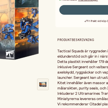
Inkluderar 2 Ultramarines Transfer
Miniatyrerna levereras omålade o
Vi rekommenderar Citadel plastlim
resultat.
Fri frakt vid köp
Ej för barn under 3 år.
PRODUKTBESKRIVNING
Tactical Squads är ryggraden i
eldunderstöd och går in i närst
Detta plastkit innehåller 179 
inklusive Sergeant och valbara
axelskydd, ryggsäckar och vape
launcher. Sergeant kan utrust
Kitet innehåller även massor a
målarsikten, purity seals, och 
Inkluderar 2 Ultramarines Tran
Miniatyrerna levereras omåla
Vi rekommenderar Citadel plas