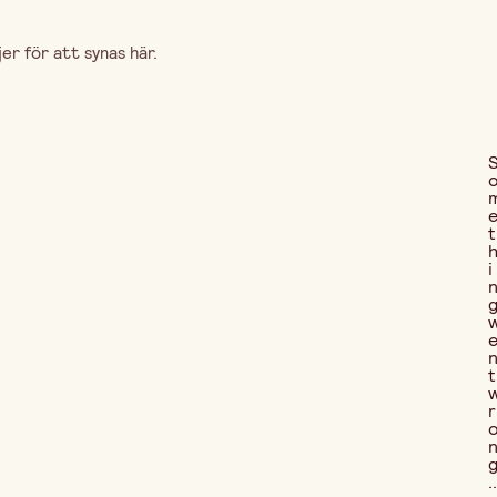
r för att synas här.
t
i
t
r
..