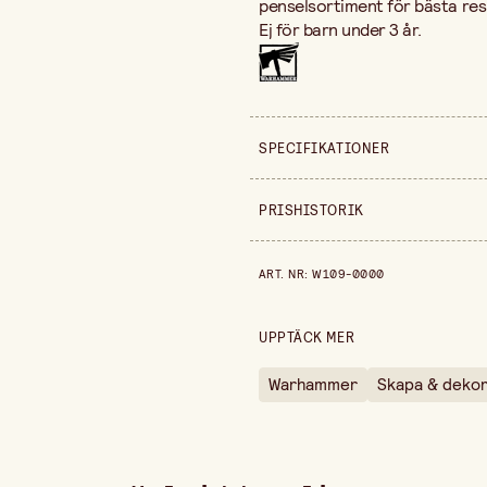
penselsortiment för bästa res
Ej för barn under 3 år.
SPECIFIKATIONER
Säljs i
PRISHISTORIK
Bredd
Prishistorik de senaste 30 dag
ART. NR
:
W109-0000
Höjd
UPPTÄCK MER
Warhammer
Skapa & deko