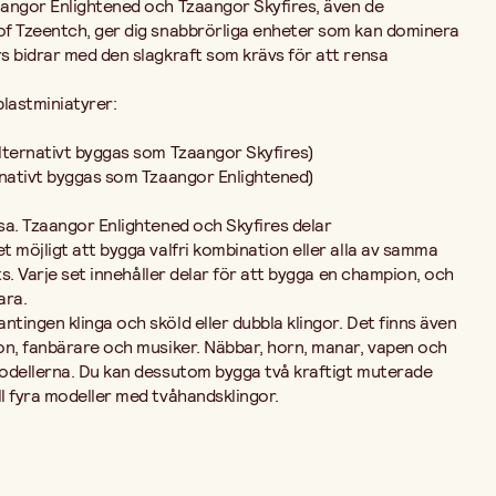
angor Enlightened och Tzaangor Skyfires, även de
of Tzeentch, ger dig snabbrörliga enheter som kan dominera
s bidrar med den slagkraft som krävs för att rensa
plastminiatyrer:
lternativt byggas som Tzaangor Skyfires)
rnativt byggas som Tzaangor Enlightened)
sa. Tzaangor Enlightened och Skyfires delar
 möjligt att bygga valfri kombination eller alla av samma
ts. Varje set innehåller delar för att bygga en champion, och
ara.
ingen klinga och sköld eller dubbla klingor. Det finns även
on, fanbärare och musiker. Näbbar, horn, manar, vapen och
odellerna. Du kan dessutom bygga två kraftigt muterade
l fyra modeller med tvåhandsklingor.