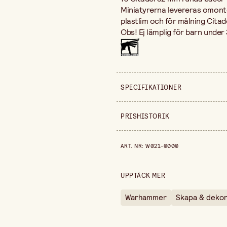
Miniatyrerna levereras omon
plastlim och för målning Citad
Obs! Ej lämplig för barn under 
SPECIFIKATIONER
Säljs i
PRISHISTORIK
Bredd
Prishistorik de senaste 30 daga
ART. NR
:
W021-0000
Höjd
UPPTÄCK MER
Warhammer
Skapa & deko