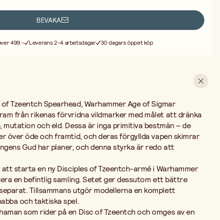
n som rider på en Disc of Tzeentch och omges av en aura av
BEVAKA
htened och Tzaangor Skyfires, även de monterade på flygande Discs of
nheter som kan dominera spelplanen. En enhet Tzaangors bidrar med
 över 499:-
Leverans 2-4 arbetsdagar
30 dagars öppet köp
nsa målområden från fiender.
tminiatyrer:
nativt byggas som Tzaangor Skyfires)
ivt byggas som Tzaangor Enlightened)
Tzaangor Enlightened och Skyfires delar komponentramar, vilket gör det
s of Tzeentch Spearhead, Warhammer Age of Sigmar
 eller alla av samma typ. De kan även byggas till fots. Varje set innehåller
am från rikenas förvridna vildmarker med målet att dränka
ch lågorna under Discs är utbytbara.
, mutation och eld. Dessa är inga primitiva bestmän – de
n klinga och sköld eller dubbla klingor. Det finns även delar för att
er över öde och framtid, och deras förgyllda vapen skimrar
musiker. Näbbar, horn, manar, vapen och sköldar är utbytbara mellan
ingens Gud har planer, och denna styrka är redo att
 två kraftigt muterade Tzaangors och beväpna upp till fyra modeller
 att starta en ny Disciples of Tzeentch-armé i Warhammer
era en befintlig samling. Setet ger dessutom ett bättre
 separat. Tillsammans utgör modellerna en komplett
abba och taktiska spel.
e och omålade. För montering rekommenderas Citadel plastlim och för
Shaman som rider på en Disc of Tzeentch och omges av en