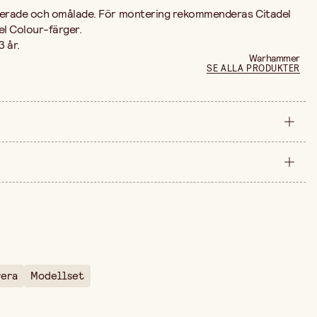
terade och omålade. För montering rekommenderas Citadel
el Colour-färger.
3 år.
Warhammer
SE ALLA PRODUKTER
förpackning
210 mm
rna är 1 169,00 kr.
20 mm
rera
Modellset