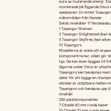
aura av muterande energi. Tza
Obs! Ej lämplig för barn under 3 år.
monterade på flygande Discs 
spelplanen. En enhet Tzaangor
målområden från fiender.
Setet innehåller 17 flerdelade 
1 Tzaangor Shaman
3 Tzaangor Enlightened (kan a
3 Tzaangor Skyfires (kan alte
10 Tzaangors
Modellerna är enkla att anpas
komponentramar, vilket gör det
typ. De kan även byggas till fo
lågorna under Discs är utbytb
Tzaangors kan beväpnas med ant
delar för att bygga en champi
sköldar är utbytbara mellan m
Tzaangors och beväpna upp til
Innehåll:
282 plastkomponenter
7 Citadel 40 mm runda baser
10 Citadel 32 mm runda baser