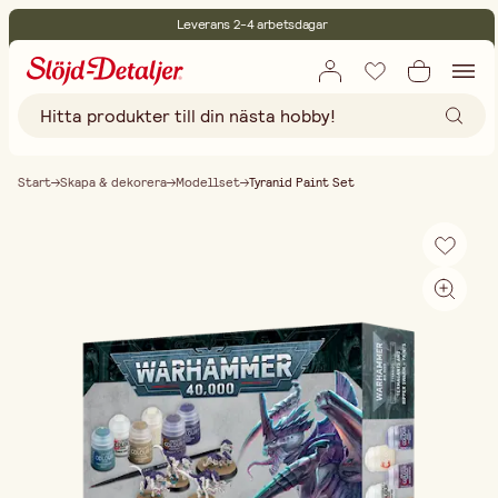
Leverans 2-4 arbetsdagar
30 dagars öppet köp
Miljöcertifierade
Fri frakt vid köp över 499:-
Start
Skapa & dekorera
Modellset
Tyranid Paint Set