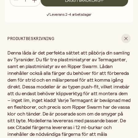
LÄGG I VARUKORG
Citadel färgerna levereras i 12 ml-burkar och innehåller de
Fri frakt vid köp över 499:-
nödvändiga färgerna för att måla modellerna i färgerna från Hive
Leverans 2-4 arbetsdagar
Fleet Leviathan, samt en teknisk färg för att skapa strukturerade
30 dagars öppet köp
baser: Corax White (Base) Wraithbone (Base) Naggaroth Night
Fri frakt vid köp över 499:-
(Base) Thunderhawk Blue (Layer) Magos Purple (Contrast)
Armageddon Dust (Technical) Lådan inkluderar även en Citadel
PRODUKTBESKRIVNING
Startpensel, så att du snabbt kan börja måla dina figurer. Ej för
barn under 3 år!
Denna låda är det perfekta sättet att påbörja din samling
av Tyranider. Du får tre plastminiatyrer av Termaganter,
samt en plastminiatyr av en Ripper Swarm. Lådan
innehåller också alla färger du behöver för att förbereda
dem för strid och en målarpensel för att komma igång
direkt. Dessa modeller är av typen push-fit, vilket innebär
att du endast behöver klippverktyg för att montera dem
– inget lim, inget kladd! Varje Termagant är beväpnad med
en fleshborer, och precis som Ripper Swarm har de vassa
klor och tänder. De är poserade som om de smyger på
sitt byte. Modellerna levereras med passande baser. De
sex Citadel färgerna levereras i 12 ml-burkar och
innehåller de nödvändiga färgerna för att måla