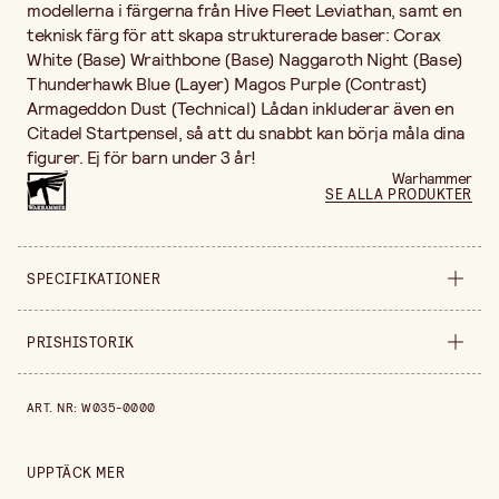
modellerna i färgerna från Hive Fleet Leviathan, samt en
teknisk färg för att skapa strukturerade baser: Corax
White (Base) Wraithbone (Base) Naggaroth Night (Base)
Thunderhawk Blue (Layer) Magos Purple (Contrast)
Armageddon Dust (Technical) Lådan inkluderar även en
Citadel Startpensel, så att du snabbt kan börja måla dina
figurer. Ej för barn under 3 år!
Warhammer
SE ALLA PRODUKTER
SPECIFIKATIONER
Säljs i
förpackning
PRISHISTORIK
Bredd
230 mm
Prishistorik de senaste 30 dagarna är 269,00 kr.
ART. NR
:
W035-0000
Höjd
40 mm
UPPTÄCK MER