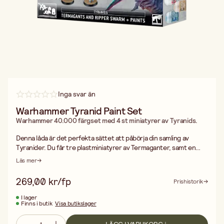
Inga svar än
Warhammer Tyranid Paint Set
Warhammer 40.000 färgset med 4 st miniatyrer av Tyranids.
Denna låda är det perfekta sättet att påbörja din samling av
Tyranider. Du får tre plastminiatyrer av Termaganter, samt en
plastminiatyr av en Ripper Swarm. Lådan innehåller också alla
Läs mer
färger du behöver för att förbereda dem för strid och en
målarpensel för att komma igång direkt. Dessa modeller är av
269,00 kr/fp
Prishistorik
typen push-fit, vilket innebär att du endast behöver klippverktyg
för att montera dem – inget lim, inget kladd! Varje Termagant är
I lager
Finns i butik
Visa butikslager
beväpnad med en fleshborer, och precis som Ripper Swarm har
de vassa klor och tänder. De är poserade som om de smyger på
sitt byte. Modellerna levereras med passande baser. De sex