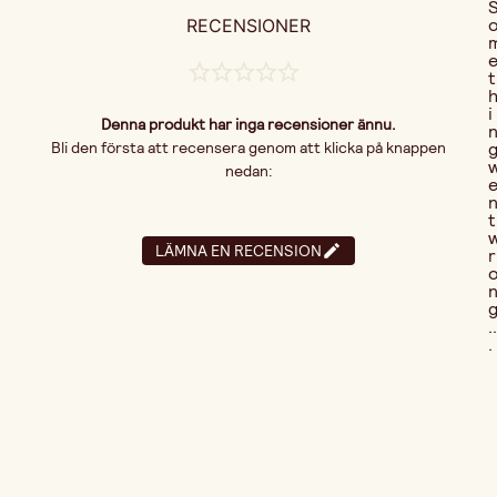
RECENSIONER
t
i
Denna produkt har inga recensioner ännu.
Bli den första att recensera genom att klicka på knappen
nedan:
t
LÄMNA EN RECENSION
r
..
.