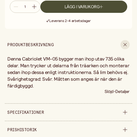
LÄGG I VARUKORG
Fri frakt vid köp över 499:-
Leverans 2-4 arbetsdagar
30 dagars öppet köp
Fri frakt vid köp över 499:-
PRODUKTBESKRIVNING
Denna Cabriolet VM-05 bygger man ihop utav 735 olika
delar. Man trycker ut delarna från träarken och monterar
sedan ihop dessa enligt instruktionerna. Så lim behövs ej.
Svårighetsgrad: Svår. Måtten som anges är när den är
färdigbyggd.
Slöjd-Detaljer
SPECIFIKATIONER
Säljs i
förpackning
PRISHISTORIK