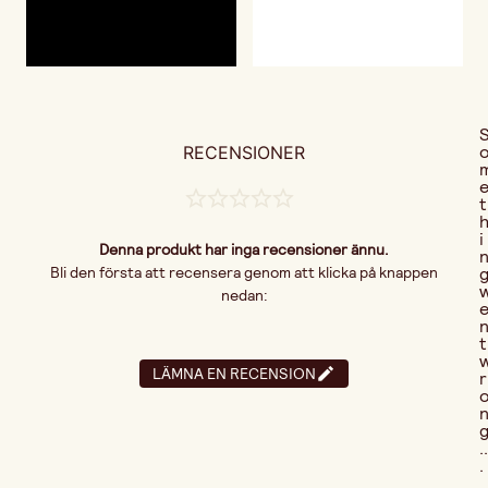
RECENSIONER
t
i
Denna produkt har inga recensioner ännu.
Bli den första att recensera genom att klicka på knappen
nedan:
t
LÄMNA EN RECENSION
r
..
.