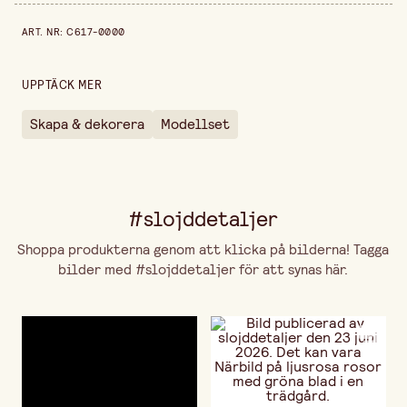
Bredd
15.7 cm
Prishistorik de senaste 30 dagarna är 999,00 kr.
ART. NR
:
C617-0000
Höjd
9 cm
Längd
35 cm
UPPTÄCK MER
Skapa & dekorera
Modellset
#slojddetaljer
Shoppa produkterna genom att klicka på bilderna! Tagga
bilder med #slojddetaljer för att synas här.