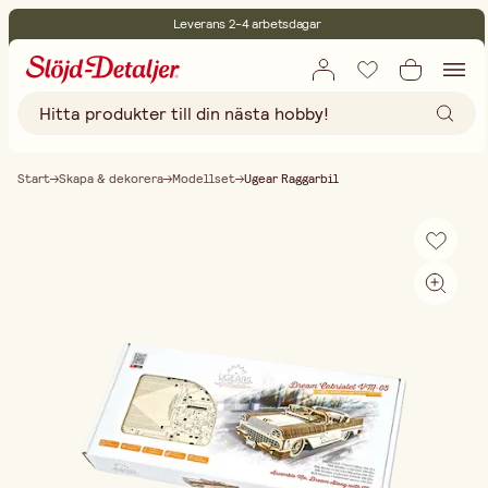
Leverans 2-4 arbetsdagar
30 dagars öppet köp
Miljöcertifierade
Fri frakt vid köp över 499:-
Start
Skapa & dekorera
Modellset
Ugear Raggarbil