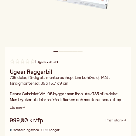
Inga svar än
Ugear Raggarbil
735 delar, färdig att monteras ihop. Lim behövs ej. Mått
färdigmonterad: 35 x 15.7 x 9 cm
Denna Cabriolet VM-05 bygger man ihop utav 735 olika delar.
Man trycker ut delarna från träarken och monterar sedan ihop
dessa enligt instruktionerna. Så lim behövs ej. Svårighetsgrad:
Läs mer
Svår. Måtten som anges är när den är färdigbyggd.
999,00 kr/fp
Prishistorik
Beställningsvara, 10-20 dagar.