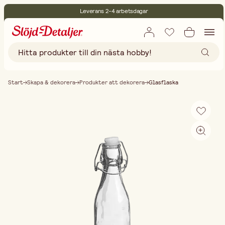
Leverans 2-4 arbetsdagar
30 dagars öppet köp
Miljöcertifierade
Fri frakt vid köp över 499:-
Start
Skapa & dekorera
Produkter att dekorera
Glasflaska