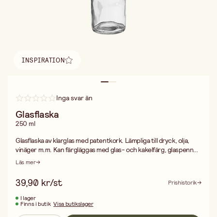
INSPIRATION
Hitta inspiration
Inga svar än
Glasflaska
250 ml
Glasflaska av klarglas med patentkork. Lämpliga till dryck, olja,
vinäger m.m. Kan färgläggas med glas- och kakelfärg, glaspennor
eller porslinspennor.
Läs mer
39,90 kr/st
Prishistorik
I lager
Finns i butik
Visa butikslager