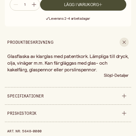
LÄGG I VARUKORG
Fri frakt vid köp över 499:-
Leverans 2-4 arbetsdagar
30 dagars öppet köp
Fri frakt vid köp över 499:-
PRODUKTBESKRIVNING
Glasflaska av klarglas med patentkork. Lämpliga till dryck,
olja, vinäger m.m. Kan färgläggas med glas- och
kakelfärg, glaspennor eller porslinspennor.
Slöjd-Detaljer
SPECIFIKATIONER
Säljs i
styck
PRISHISTORIK
Höjd
195 mm
Prishistorik de senaste 30 dagarna är 39,90 kr.
ART. NR
:
5648-0000
Volym
250 ml