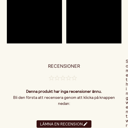
RECENSIONER
t
i
Denna produkt har inga recensioner ännu.
Bli den första att recensera genom att klicka på knappen
nedan:
t
LÄMNA EN RECENSION
r