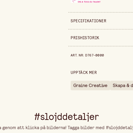
SPECIFIKATIONER
Säljs i
PRISHISTORIK
Bredd
Prishistorik de senaste 30 dag
ART. NR
:
D767-0000
Höjd
UPPTÄCK MER
Graine Creative
Skapa & 
#slojddetaljer
genom att klicka på bilderna! Tagga bilder med #slojddetalje