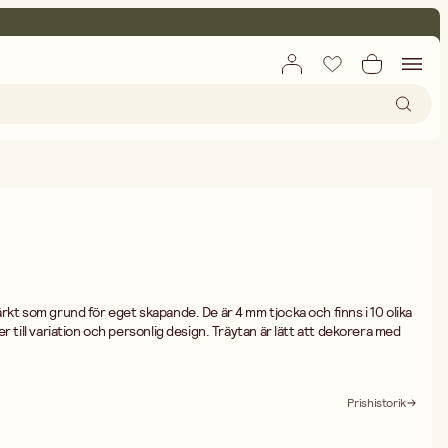
rkt som grund för eget skapande. De är 4 mm tjocka och finns i 10 olika
r till variation och personlig design. Träytan är lätt att dekorera med
färg, tusch eller andra kreativa tekniker.
r, presenter eller kreativa projekt.
Prishistorik