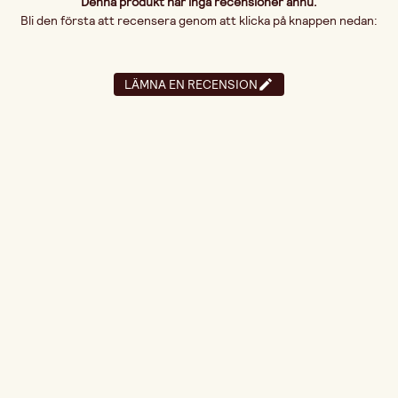
Denna produkt har inga recensioner ännu.
Bli den första att recensera genom att klicka på knappen nedan:
LÄMNA EN RECENSION