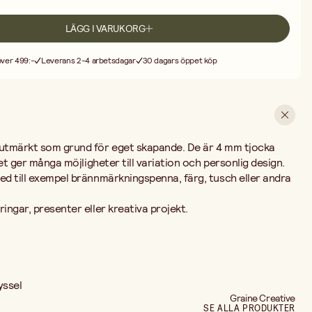
l
LÄGG I VARUKORG
 över 499:-
Leverans 2-4 arbetsdagar
30 dagars öppet köp
 utmärkt som grund för eget skapande. De är 4 mm tjocka
lket ger många möjligheter till variation och personlig design.
ed till exempel brännmärkningspenna, färg, tusch eller andra
ingar, presenter eller kreativa projekt.
yssel
Graine Creative
SE ALLA PRODUKTER