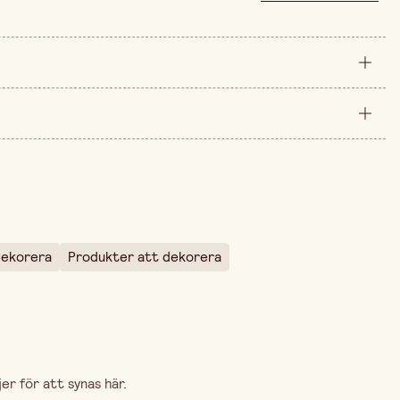
styck
130 mm
arna är 139,00 kr.
30 mm
dekorera
Produkter att dekorera
r för att synas här.