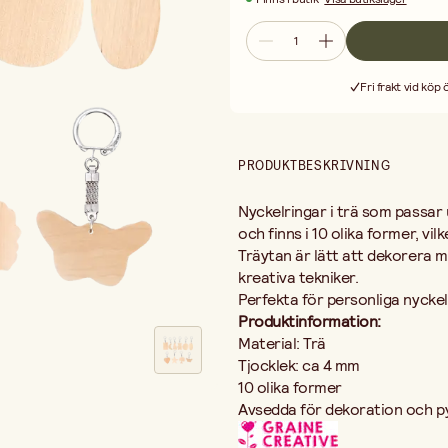
Avsedda för dekoration och pysse
Fri frakt vid köp
PRODUKTBESKRIVNING
Nyckelringar i trä som passar
och finns i 10 olika former, vi
Träytan är lätt att dekorera m
kreativa tekniker.
Perfekta för personliga nyckelr
Produktinformation:
Material: Trä
Tjocklek: ca 4 mm
10 olika former
Avsedda för dekoration och p