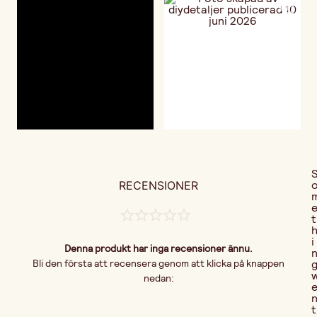
RECENSIONER
t
i
Denna produkt har inga recensioner ännu.
Bli den första att recensera genom att klicka på knappen
nedan:
t