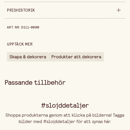
Säljs i
förpackning
PRISHISTORIK
Höjd
0
Prishistorik de senaste 30 dagarna är 69,90 kr.
ART. NR
:
D111-0000
Förpackningsmängd
2 st
UPPTÄCK MER
Skapa & dekorera
Produkter att dekorera
Passande tillbehör
#slojddetaljer
Shoppa produkterna genom att klicka på bilderna! Tagga
bilder med #slojddetaljer för att synas här.