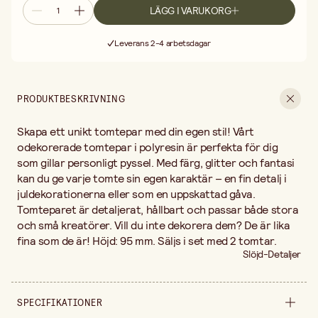
LÄGG I VARUKORG
Fri frakt vid köp över 499:-
Leverans 2-4 arbetsdagar
30 dagars öppet köp
Fri frakt vid köp över 499:-
PRODUKTBESKRIVNING
Skapa ett unikt tomtepar med din egen stil! Vårt
odekorerade tomtepar i polyresin är perfekta för dig
som gillar personligt pyssel. Med färg, glitter och fantasi
kan du ge varje tomte sin egen karaktär – en fin detalj i
juldekorationerna eller som en uppskattad gåva.
Tomteparet är detaljerat, hållbart och passar både stora
och små kreatörer. Vill du inte dekorera dem? De är lika
fina som de är! Höjd: 95 mm. Säljs i set med 2 tomtar.
Slöjd-Detaljer
SPECIFIKATIONER