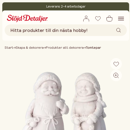
Leverans 2-4 arbetsdagar
30 dagars öppet köp
Miljöcertifierade
Fri frakt vid köp över 499:-
Start
Skapa & dekorera
Produkter att dekorera
Tomtepar