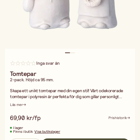
Inga svar än
Tomtepar
2-pack. Höjd ca 95 mm.
Skapa ett unikt tomtepar med din egen stil! Vårt odekorerade
tomtepar i polyresin är perfekta för dig som gillar personligt
pyssel. Med färg, glitter och fantasi kan du ge varje tomte sin
Läs mer
egen karaktär – en fin detalj i juldekorationerna eller som en
uppskattad gåva. Tomteparet är detaljerat, hållbart och passar
69,90 kr/fp
Prishistorik
både stora och små kreatörer. Vill du inte dekorera dem? De är
lika fina som de är! Höjd: 95 mm. Säljs i set med 2 tomtar.
I lager
Finns i butik
Visa butikslager