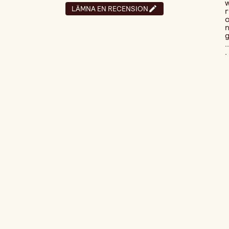
LÄMNA EN RECENSION
r
..
.