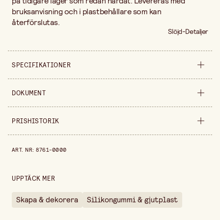
på tidigare lager som redan härdat. Levereras med
bruksanvisning och i plastbehållare som kan
återförslutas.
Slöjd-Detaljer
SPECIFIKATIONER
Säljs i
förpackning
DOKUMENT
Bredd
160 mm
Nedladdningsbara dokument
PRISHISTORIK
Instruktioner
(
.pdf
)
Höjd
98 mm
Prishistorik de senaste 30 dagarna är 979,00 kr.
Förpackningsmängd
600 g
ART. NR
:
8761-0000
UPPTÄCK MER
Skapa & dekorera
Silikongummi & gjutplast