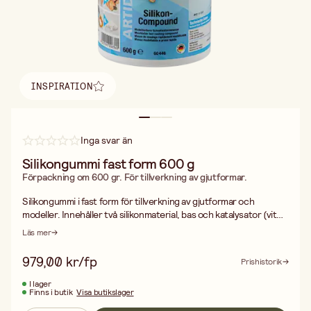
INSPIRATION
Hitta inspiration
Inga svar än
Silikongummi fast form 600 g
Förpackning om 600 gr. För tillverkning av gjutformar.
Silikongummi i fast form för tillverkning av gjutformar och
modeller. Innehåller två silikonmaterial, bas och katalysator (vit
och brun), som blandas lika delar och knådas samman. Bas och
Läs mer
katalysator knådas i 40 - 60 sek till en homogen färg. Har en hög
reproduktionsnoggrannhet och dimensionsstabilitet.
979,00 kr/fp
Prishistorik
Härdningstid i rumstemperatur (20°C) ca 4 - 5 min. Lämplig för
gjutning av gips, keramik, polyester, polyuretan, olika vaxer,
I lager
Finns i butik
Visa butikslager
tvålmassa m.m. Silikongummi i fast form klarar maxtemperatur
125°C. Fördela silikonmassan i lager om 3 - 4 mm på modellen som