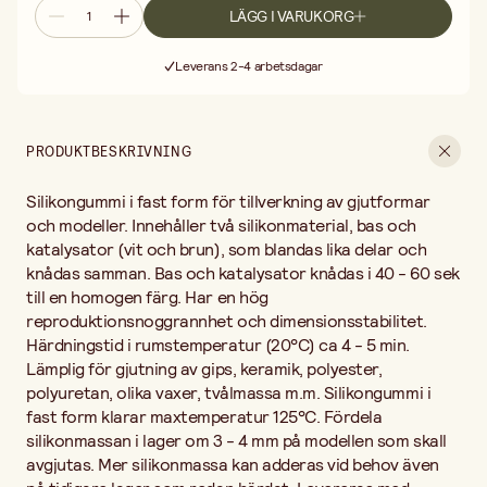
skall avgjutas. Mer silikonmassa kan adderas vid behov även på
LÄGG I VARUKORG
tidigare lager som redan härdat. Levereras med bruksanvisning
Fri frakt vid köp över 499:-
och i plastbehållare som kan återförslutas.
Leverans 2-4 arbetsdagar
30 dagars öppet köp
Fri frakt vid köp över 499:-
PRODUKTBESKRIVNING
Silikongummi i fast form för tillverkning av gjutformar
och modeller. Innehåller två silikonmaterial, bas och
katalysator (vit och brun), som blandas lika delar och
knådas samman. Bas och katalysator knådas i 40 - 60 sek
till en homogen färg. Har en hög
reproduktionsnoggrannhet och dimensionsstabilitet.
Härdningstid i rumstemperatur (20°C) ca 4 - 5 min.
Lämplig för gjutning av gips, keramik, polyester,
polyuretan, olika vaxer, tvålmassa m.m. Silikongummi i
fast form klarar maxtemperatur 125°C. Fördela
silikonmassan i lager om 3 - 4 mm på modellen som skall
avgjutas. Mer silikonmassa kan adderas vid behov även