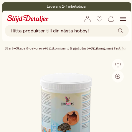
Leverans 2-4 arbetsdagar
30 dagars öppet köp
Miljöcertifierade
Fri frakt vid köp över 499:-
Start
Skapa & dekorera
Silikongummi & gjutplast
Silikongummi fast form 