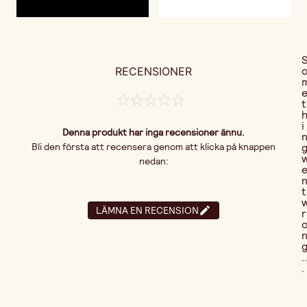
RECENSIONER
t
i
Denna produkt har inga recensioner ännu.
Bli den första att recensera genom att klicka på knappen
nedan:
t
LÄMNA EN RECENSION
r
..
.