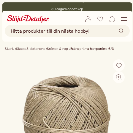
30 dagars öppet köp
Miljöcertifierade
Fri frakt vid köp över 499:-
Start
Skapa & dekorera
Snören & rep
Extra prima hampsnöre 6/3