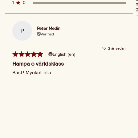
1
0
..
.
Peter Medin
P
Verified
För 2 år sedan
English (en)
Hampa o världsklass
Bäst! Mycket bta