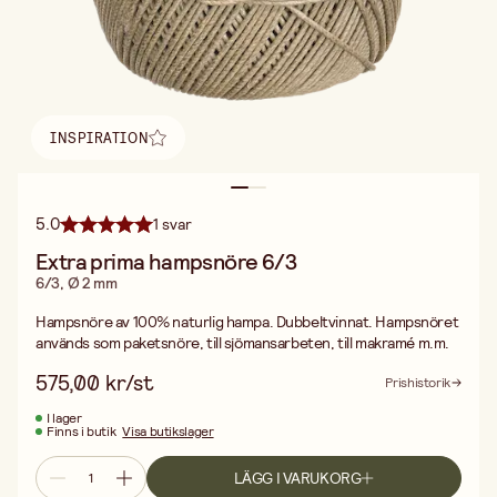
INSPIRATION
Hitta inspiration
5.0
1 svar
Extra prima hampsnöre 6/3
6/3, Ø 2 mm
Hampsnöre av 100% naturlig hampa. Dubbeltvinnat. Hampsnöret
används som paketsnöre, till sjömansarbeten, till makramé m.m.
575,00 kr/st
Prishistorik
I lager
Finns i butik
Visa butikslager
LÄGG I VARUKORG
Fri frakt vid köp över 499:-