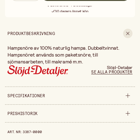
Leverans 2-4 arbetsdagar
30 dagars öppet köp
Fri frakt vid köp över 499:-
PRODUKTBESKRIVNING
Hampsnöre av 100% naturlig hampa. Dubbeltvinnat.
Hampsnöret används som paketsnöre, till
sjömansarbeten, till makramé m.m.
Slöjd-Detaljer
SE ALLA PRODUKTER
SPECIFIKATIONER
Säljs i
styck
PRISHISTORIK
Diameter
2 mm
Prishistorik de senaste 30 dagarna är 529,00 kr.
ART. NR
:
3387-0000
Längd
120 m