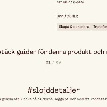
ART. NR
:
C531-0000
Höjd
UPPTÄCK MER
Skapa & dekorera
Transfe
täck guider för denna produkt och
0
1
/
0
0
#slojddetaljer
genom att klicka på bilderna! Tagga bilder med #slojddetalje