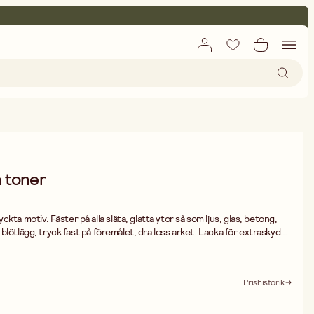
a toner
kta motiv. Fäster på alla släta, glatta ytor så som ljus, glas, betong,
 , blötlägg, tryck fast på föremålet, dra loss arket. Lacka för extraskydd
Prishistorik