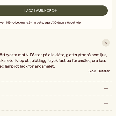
LÄGG I VARUKORG
 över 499:-
Leverans 2-4 arbetsdagar
30 dagars öppet köp
rtryckta motiv. Fäster på alla släta, glatta ytor så som ljus,
skal etc. Klipp ut , blötlägg, tryck fast på föremålet, dra loss
ed lämpligt lack för ändamålet.
Slöjd-Detaljer
styck
300 mm
arna är 49,90 kr.