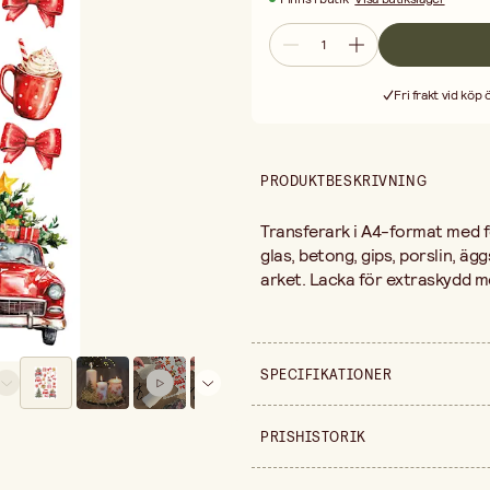
Fri frakt vid köp
PRODUKTBESKRIVNING
Transferark i A4-format med fö
glas, betong, gips, porslin, ägg
arket. Lacka för extraskydd m
SPECIFIKATIONER
Säljs i
PRISHISTORIK
Bredd
Prishistorik de senaste 30 dag