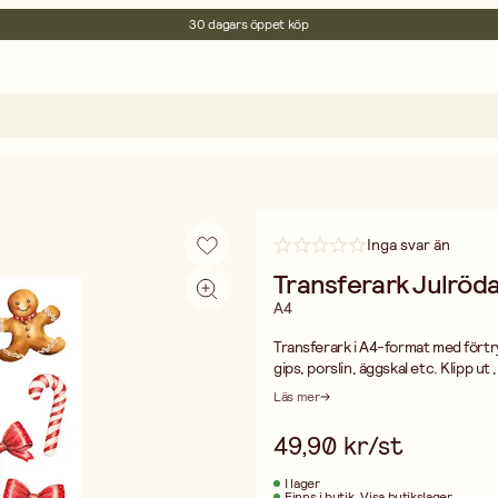
30 dagars öppet köp
Miljöcertifierade
Fri frakt vid köp över 499:-
Inga svar än
Transferark Julröd
A4
Transferark i A4-format med förtryc
gips, porslin, äggskal etc. Klipp ut
med lämpligt lack för ändamålet.
Läs mer
49,90 kr/st
I lager
Finns i butik
Visa butikslager