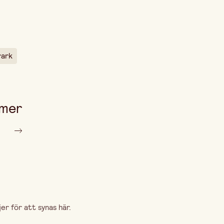
1 mm
rark
 mer
r för att synas här.