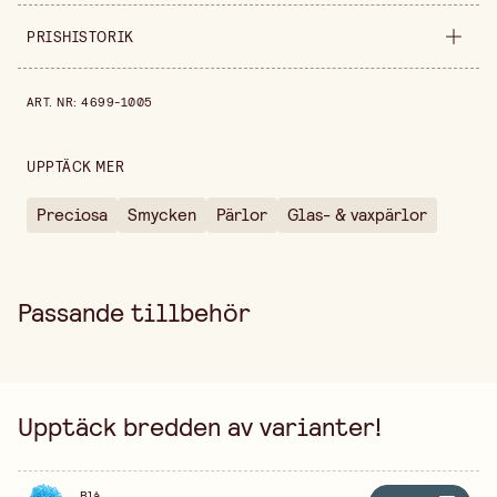
Bredd
140 mm
PRISHISTORIK
Diameter
3,7-4,3 mm
Prishistorik de senaste 30 dagarna är 57,00 kr.
ART. NR
:
4699-1005
Höjd
10 mm
Förpackningsmängd
40 g
UPPTÄCK MER
Säljs i
förpackning
Preciosa
Smycken
Pärlor
Glas- & vaxpärlor
Passande tillbehör
Upptäck bredden av varianter!
Blå