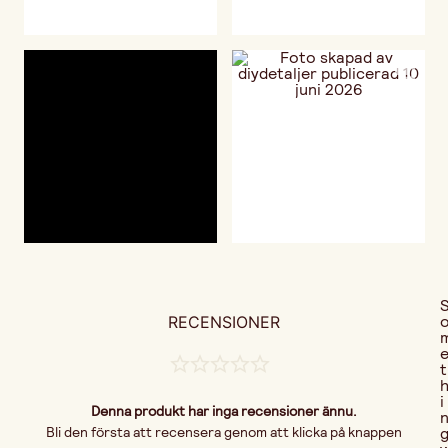
RECENSIONER
t
i
Denna produkt har inga recensioner ännu.
Bli den första att recensera genom att klicka på knappen