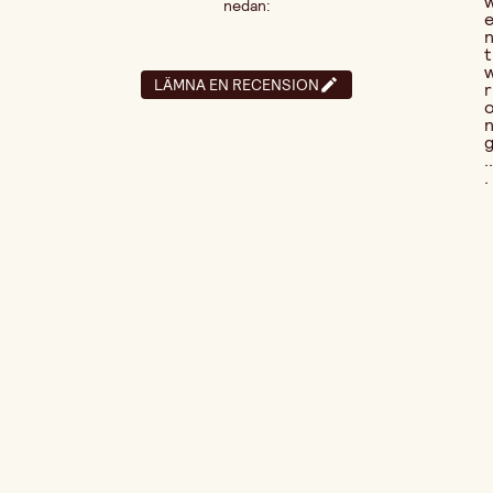
nedan:
t
LÄMNA EN RECENSION
r
..
.