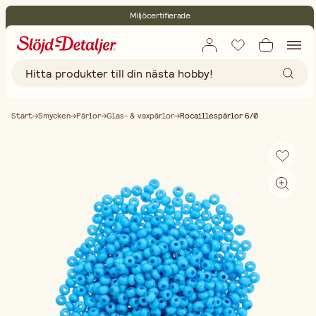
Miljöcertifierade
Fri frakt vid köp över 499:-
Start
Smycken
Pärlor
Glas- & vaxpärlor
Rocaillespärlor 6/0