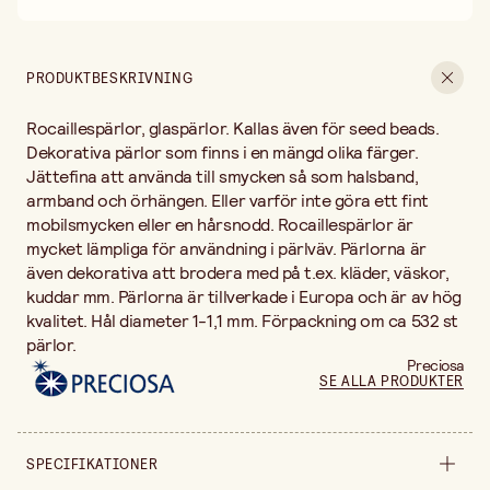
Leverans 2-4 arbetsdagar
30 dagars öppet köp
Fri frakt vid köp över 499:-
PRODUKTBESKRIVNING
Rocaillespärlor, glaspärlor. Kallas även för seed beads.
Dekorativa pärlor som finns i en mängd olika färger.
Jättefina att använda till smycken så som halsband,
armband och örhängen. Eller varför inte göra ett fint
mobilsmycken eller en hårsnodd. Rocaillespärlor är
mycket lämpliga för användning i pärlväv. Pärlorna är
även dekorativa att brodera med på t.ex. kläder, väskor,
kuddar mm. Pärlorna är tillverkade i Europa och är av hög
kvalitet. Hål diameter 1-1,1 mm. Förpackning om ca 532 st
pärlor.
Preciosa
SE ALLA PRODUKTER
SPECIFIKATIONER