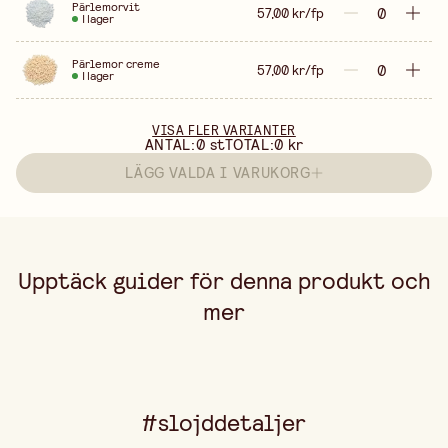
Pärlemorvit
57,00 kr/fp
I lager
Pärlemor creme
57,00 kr/fp
I lager
VISA FLER VARIANTER
ANTAL:
0
st
TOTAL:
0 kr
LÄGG VALDA I VARUKORG
Upptäck guider för denna produkt och
mer
#slojddetaljer