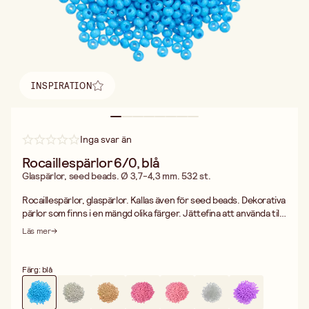
INSPIRATION
Hitta inspiration
Inga svar än
Rocaillespärlor 6/0, blå
Glaspärlor, seed beads. Ø 3,7-4,3 mm. 532 st.
Rocaillespärlor, glaspärlor. Kallas även för seed beads. Dekorativa
pärlor som finns i en mängd olika färger. Jättefina att använda till
smycken så som halsband, armband och örhängen. Eller varför
Läs mer
inte göra ett fint mobilsmycken eller en hårsnodd. Rocaillespärlor
är mycket lämpliga för användning i pärlväv. Pärlorna är även
dekorativa att brodera med på t.ex. kläder, väskor, kuddar mm.
Färg: blå
Pärlorna är tillverkade i Europa och är av hög kvalitet. Hål
diameter 1-1,1 mm. Förpackning om ca 532 st pärlor.