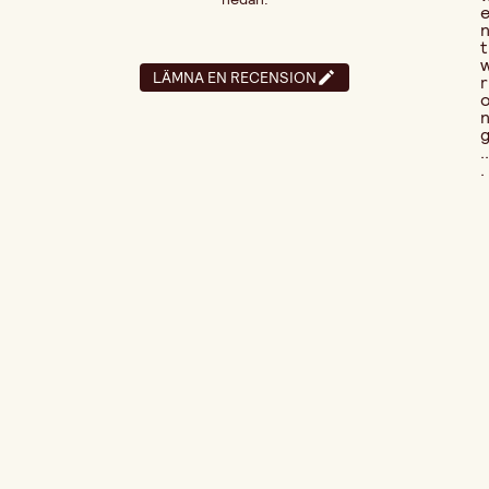
t
LÄMNA EN RECENSION
r
..
.