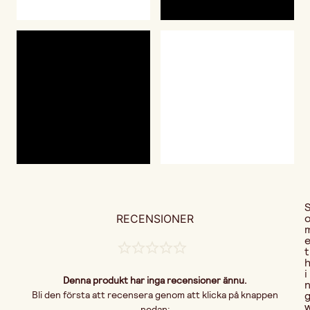
RECENSIONER
t
i
Denna produkt har inga recensioner ännu.
Bli den första att recensera genom att klicka på knappen
nedan: