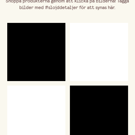
Shoppa produkterna genom att klicka på bilderna! Tagga
bilder med #slojddetaljer för att synas här.