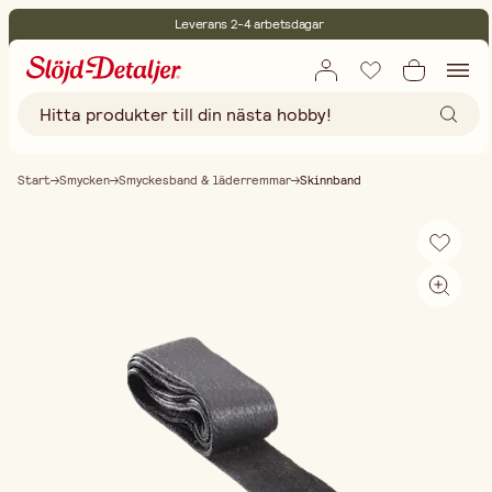
Leverans 2-4 arbetsdagar
30 dagars öppet köp
Miljöcertifierade
Fri frakt vid köp över 499:-
Start
Smycken
Smyckesband & läderremmar
Skinnband