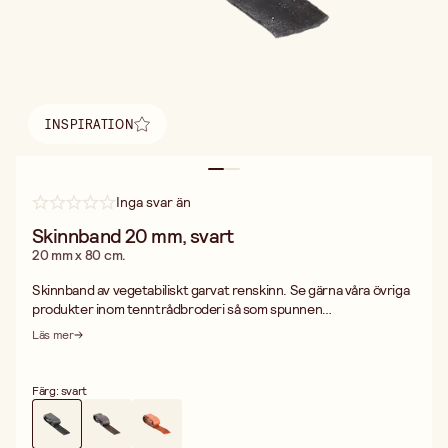
INSPIRATION
Hitta inspiration
Inga svar än
Skinnband 20 mm, svart
20 mm x 80 cm.
Skinnband av vegetabiliskt garvat renskinn. Se gärna våra övriga
produkter inom tenntrådbroderi så som spunnen
koppartråd/tenntråd, skinnband, skinn etc.
Läs mer
Färg: svart