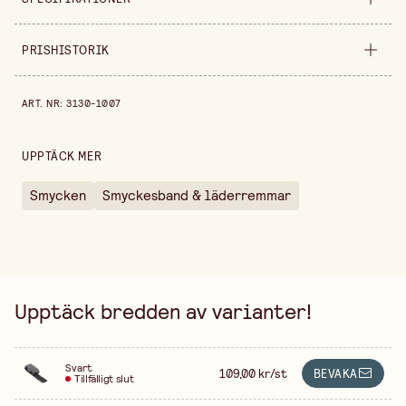
Bredd
20 mm
PRISHISTORIK
Längd
80 cm
Prishistorik de senaste 30 dagarna är 109,00 kr.
ART. NR
:
3130-1007
Tjocklek
0,5 mm
Färgvariant
Svart
UPPTÄCK MER
Säljs i
styck
Smycken
Smyckesband & läderremmar
Upptäck bredden av varianter!
Svart
109,00 kr/st
BEVAKA
Tillfälligt slut