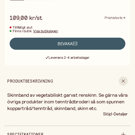
109,00 kr/st
Prishistorik
Tillfälligt slut
Finns i butik
Visa butikslager
BEVAKA
Fri frakt vid köp över 499:-
Leverans 2-4 arbetsdagar
30 dagars öppet köp
Fri frakt vid köp över 499:-
PRODUKTBESKRIVNING
Skinnband av vegetabiliskt garvat renskinn. Se gärna våra
övriga produkter inom tenntrådbroderi så som spunnen
koppartråd/tenntråd, skinnband, skinn etc.
Slöjd-Detaljer
SPECIFIKATIONER