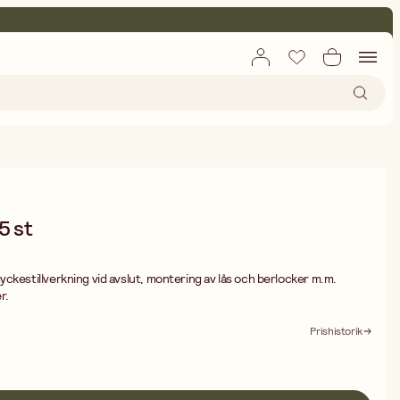
5 st
ckestillverkning vid avslut, montering av lås och berlocker m.m.
r.
Prishistorik