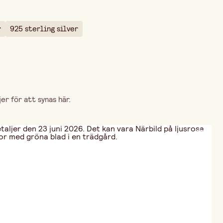
5 mm
10 mm
r
925 sterling silver
r för att synas här.