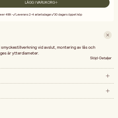
LÄGG I VARUKORG
 över 499:-
Leverans 2-4 arbetsdagar
30 dagars öppet köp
 smyckestillverkning vid avslut, montering av lås och
ges är ytterdiameter.
Slöjd-Detaljer
förpackning
25 St
arna är 175,00 kr.
25 mm