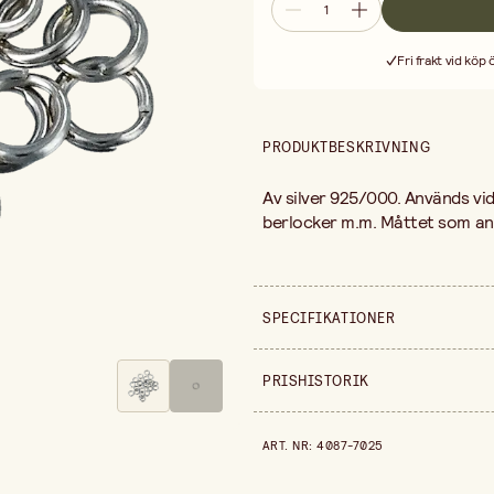
Fri frakt vid köp
PRODUKTBESKRIVNING
Av silver 925/000. Används vid
berlocker m.m. Måttet som an
SPECIFIKATIONER
Säljs i
PRISHISTORIK
Produktvariant
Prishistorik de senaste 30 dag
ART. NR
:
4087-7025
Bredd