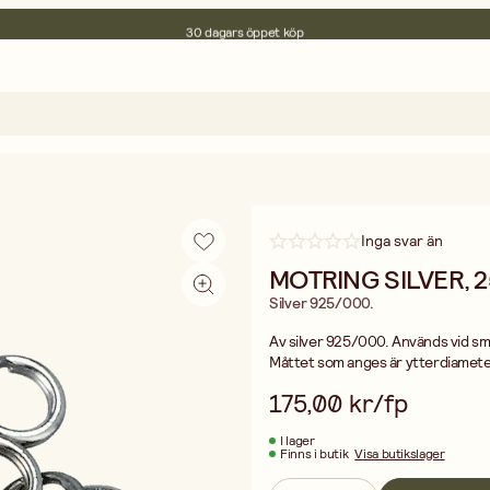
30 dagars öppet köp
Miljöcertifierade
Fri frakt vid köp över 499:-
Inga svar än
MOTRING SILVER, 2
Silver 925/000.
Av silver 925/000. Används vid smy
Måttet som anges är ytterdiamete
175,00 kr/fp
I lager
Finns i butik
Visa butikslager