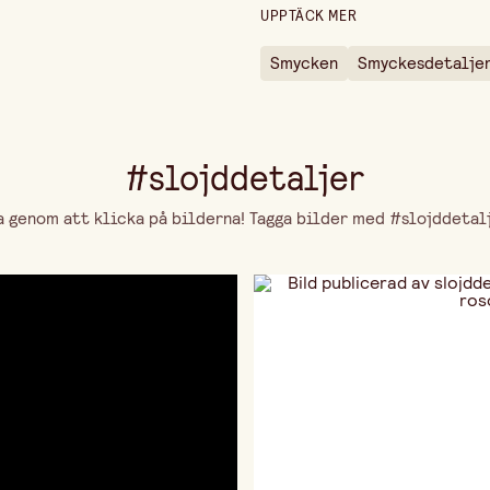
Diameter
UPPTÄCK MER
Höjd
Smycken
Smyckesdetalje
#slojddetaljer
genom att klicka på bilderna! Tagga bilder med #slojddetalje