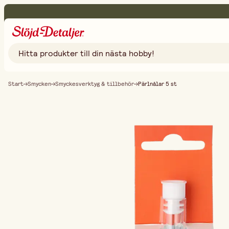
Start
Smycken
Smyckesverktyg & tillbehör
Pärlnålar 5 st