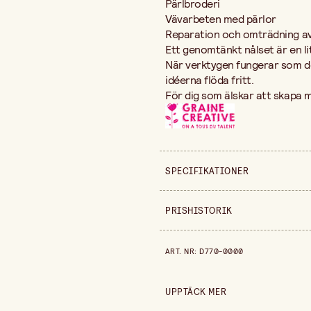
Pärlbroderi
Vävarbeten med pärlor
Reparation och omträdning a
Ett genomtänkt nålset är en lit
När verktygen fungerar som de
idéerna flöda fritt.
För dig som älskar att skapa me
SPECIFIKATIONER
Säljs i
PRISHISTORIK
Prishistorik de senaste 30 dag
ART. NR
:
D770-0000
UPPTÄCK MER