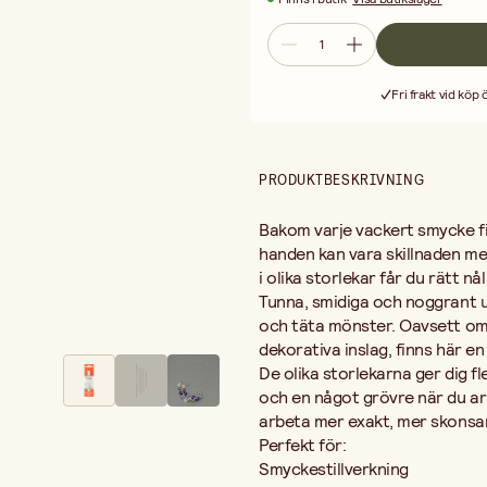
skonsamt och med bättre kontroll ö
Perfekt för:
Smyckestillverkning
Pärlbroderi
Fri frakt vid köp
Vävarbeten med pärlor
Reparation och omträdning av sm
Ett genomtänkt nålset är en liten 
fungerar som de ska kan du fokuser
PRODUKTBESKRIVNING
För dig som älskar att skapa med pär
Bakom varje vackert smycke fin
handen kan vara skillnaden mel
i olika storlekar får du rätt nål
Tunna, smidiga och noggrant u
och täta mönster. Oavsett om 
dekorativa inslag, finns här e
De olika storlekarna ger dig fle
och en något grövre när du arb
arbeta mer exakt, mer skonsam
Perfekt för:
Smyckestillverkning