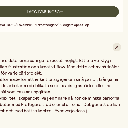
ver varje detalj.
LÄGG I VARUKORG
 över 499:-
Leverans 2-4 arbetsdagar
30 dagars öppet köp
ycken
investering som gör stor skillnad i din kreativa process. När verktygen
a på färg, form och uttryck – och låta idéerna flöda fritt.
lor är detta ett självklart tillskott i verktygslådan.
ns detaljerna som gör arbetet möjligt. Ett bra verktyg i
lan frustration och kreativt flow. Med detta set av pärlnålar
 för varje pärlprojekt.
tformade för att enkelt ta sig igenom små pärlor, trånga hål
du arbetar med delikata seed beads, glaspärlor eller mer
n nål som passar uppgiften.
xibilitet i skapandet. Välj en finare nål för de minsta pärlorna
etar med kraftigare tråd eller större hål. Det gör att du kan
t och med bättre kontroll över varje detalj.