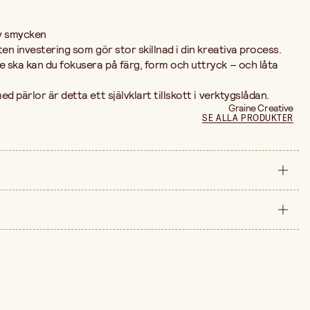
v smycken
en investering som gör stor skillnad i din kreativa process.
 ska kan du fokusera på färg, form och uttryck – och låta
d pärlor är detta ett självklart tillskott i verktygslådan.
Graine Creative
SE ALLA PRODUKTER
styck
arna är 49,90 kr.