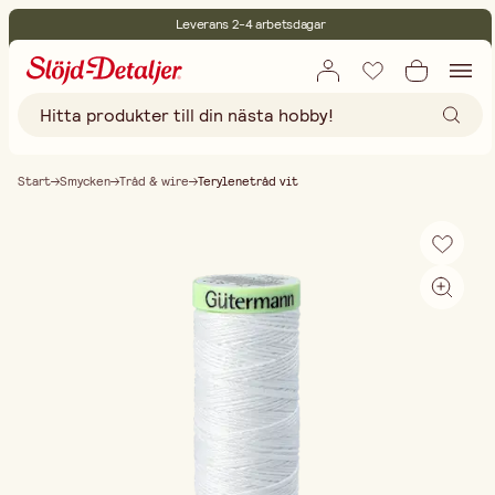
Leverans 2-4 arbetsdagar
30 dagars öppet köp
Miljöcertifierade
Fri frakt vid köp över 499:-
Start
Smycken
Tråd & wire
Terylenetråd vit