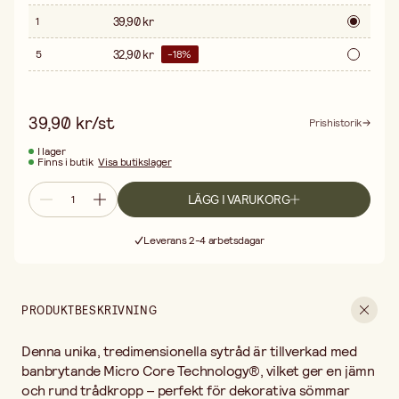
undertråden för optimal sömnad. Passar utmärkt för medel- till
39,90 kr
1
kraftiga tyger, vävda material, samt även till pärlvävar. Tänk gärna
på att använda en nål med större öga, exempelvis Top Stitchnål
32,90 kr
5
-
18
%
eller jeansnål.
39,90 kr/st
Prishistorik
I lager
Finns i butik
Visa butikslager
LÄGG I VARUKORG
Fri frakt vid köp över 499:-
Leverans 2-4 arbetsdagar
30 dagars öppet köp
Fri frakt vid köp över 499:-
PRODUKTBESKRIVNING
Denna unika, tredimensionella sytråd är tillverkad med
banbrytande Micro Core Technology®, vilket ger en jämn
och rund trådkropp – perfekt för dekorativa sömmar