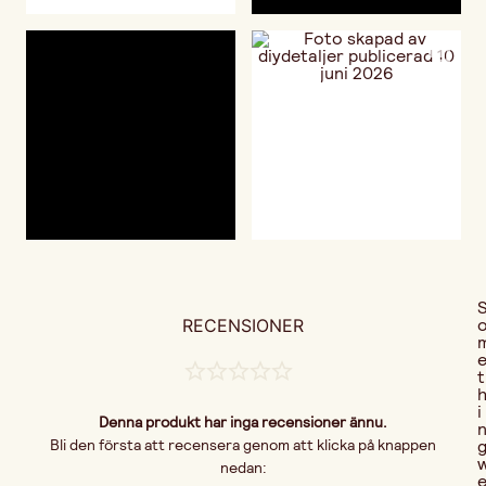
RECENSIONER
t
i
Denna produkt har inga recensioner ännu.
Bli den första att recensera genom att klicka på knappen
nedan: