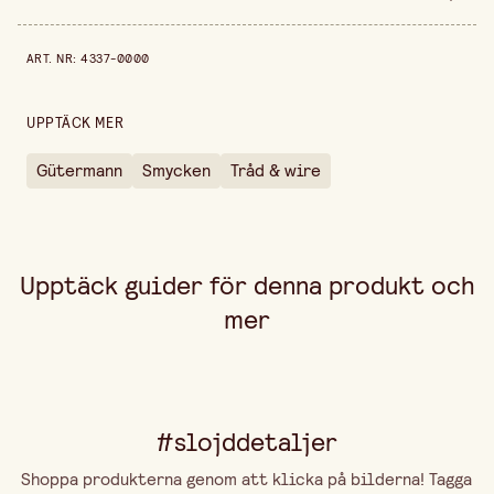
Bredd
55 mm
Prishistorik de senaste 30 dagarna är 37,90 kr.
ART. NR
:
4337-0000
Höjd
20 mm
Förpackningsmängd
30 m
UPPTÄCK MER
Färgvariant
Vit
Gütermann
Smycken
Tråd & wire
Upptäck guider för denna produkt och
mer
#slojddetaljer
Shoppa produkterna genom att klicka på bilderna! Tagga