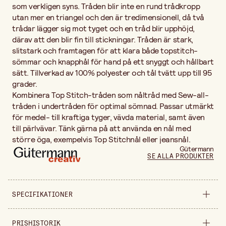
som verkligen syns. Tråden blir inte en rund trådkropp
utan mer en triangel och den är tredimensionell, då två
trådar lägger sig mot tyget och en tråd blir upphöjd,
därav att den blir fin till stickningar. Tråden är stark,
slitstark och framtagen för att klara både topstitch-
sömmar och knapphål för hand på ett snyggt och hållbart
sätt. Tillverkad av 100% polyester och tål tvätt upp till 95
grader.
Kombinera Top Stitch-tråden som nåltråd med Sew-all-
tråden i undertråden för optimal sömnad. Passar utmärkt
för medel- till kraftiga tyger, vävda material, samt även
till pärlvävar. Tänk gärna på att använda en nål med
större öga, exempelvis Top Stitchnål eller jeansnål.
Gütermann
SE ALLA PRODUKTER
SPECIFIKATIONER
Säljs i
styck
PRISHISTORIK