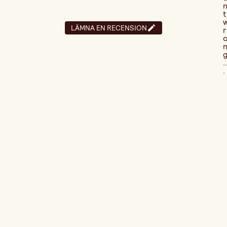
t
LÄMNA EN RECENSION
r
..
.