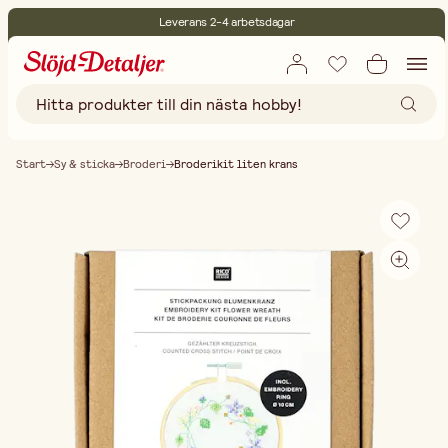
Leverans 2-4 arbetsdagar
30 dagars öppet köp
Miljöcertifierade
Fri frakt vid köp över 499:-
Start
Sy & sticka
Broderi
Broderikit liten krans