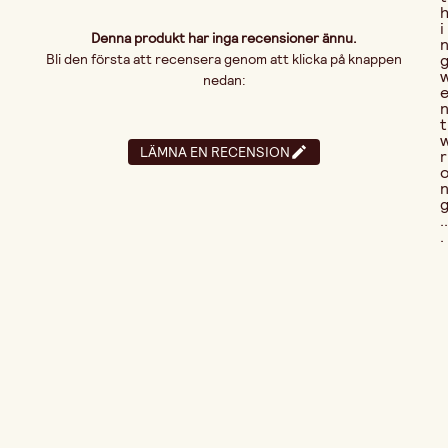
i
Denna produkt har inga recensioner ännu.
Bli den första att recensera genom att klicka på knappen
nedan:
t
LÄMNA EN RECENSION
r
..
.