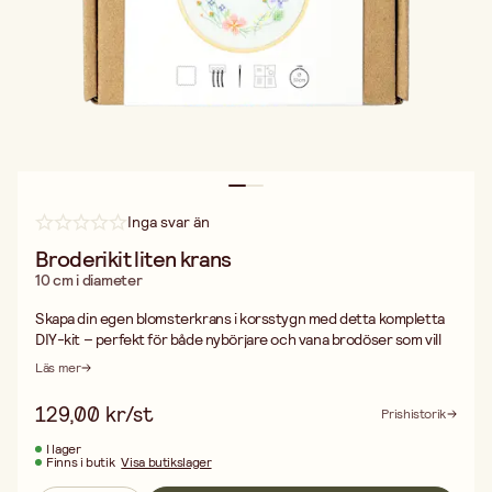
Inga svar än
Broderikit liten krans
10 cm i diameter
Skapa din egen blomsterkrans i korsstygn med detta kompletta
DIY-kit – perfekt för både nybörjare och vana brodöser som vill
njuta av en stunds kreativ avkoppling.
Läs mer
I kitet ingår allt du behöver för att komma igång direkt:
Broderigarn i vackra färger
129,00 kr/st
Prishistorik
Broderinål
En rund broderiram i trä (10 cm i diameter) som både används vid
I lager
Finns i butik
Visa butikslager
broderingen och fungerar som en fin inramning när ditt verk är
klart