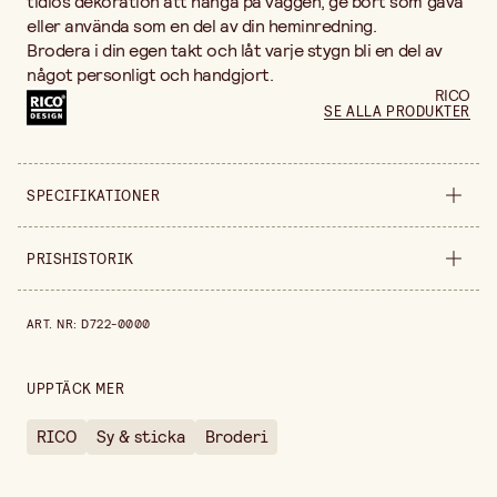
tidlös dekoration att hänga på väggen, ge bort som gåva
eller använda som en del av din heminredning.
Brodera i din egen takt och låt varje stygn bli en del av
något personligt och handgjort.
RICO
SE ALLA PRODUKTER
SPECIFIKATIONER
Säljs i
styck
PRISHISTORIK
Bredd
120 cm
Prishistorik de senaste 30 dagarna är 129,00 kr.
ART. NR
:
D722-0000
Diameter
10
Höjd
20 cm
UPPTÄCK MER
RICO
Sy & sticka
Broderi