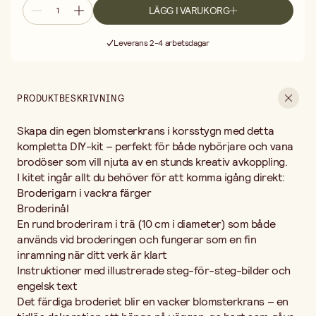
Instruktioner med illustrerade steg-för-steg-bilder och engelsk
LÄGG I VARUKORG
text
Fri frakt vid köp över 499:-
Det färdiga broderiet blir en vacker blomsterkrans – en tidlös
Leverans 2-4 arbetsdagar
dekoration att hänga på väggen, ge bort som gåva eller använda
30 dagars öppet köp
som en del av din heminredning.
Fri frakt vid köp över 499:-
Brodera i din egen takt och låt varje stygn bli en del av något
personligt och handgjort.
PRODUKTBESKRIVNING
Skapa din egen blomsterkrans i korsstygn med detta
kompletta DIY-kit – perfekt för både nybörjare och vana
brodöser som vill njuta av en stunds kreativ avkoppling.
I kitet ingår allt du behöver för att komma igång direkt:
Broderigarn i vackra färger
Broderinål
En rund broderiram i trä (10 cm i diameter) som både
används vid broderingen och fungerar som en fin
inramning när ditt verk är klart
Instruktioner med illustrerade steg-för-steg-bilder och
engelsk text
Det färdiga broderiet blir en vacker blomsterkrans – en