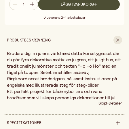
LÄGG I VARUKORG
Fri frakt vid köp över 499:-
Leverans 2-4 arbetsdagar
30 dagars öppet köp
Fri frakt vid köp över 499:-
PRODUKTBESKRIVNING
Brodera dig in i julens värld med detta korsstygnsset där
du gör fyra dekorativa motiv: en julgran, ett juligt hus, ett
traditionellt julmönster och texten "Ho Ho Ho" med en
fågel på toppen. Setet innehåller aidaväv,
färgkoordinerat broderigarn, nål samt instruktioner på
engelska med illustrerade steg för steg-bilder.
Ett perfekt projekt för både nybörjare och vana
brodöser som vill skapa personliga dekorationer till jul.
Slöjd-Detaljer
SPECIFIKATIONER