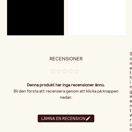
RECENSIONER
t
i
Denna produkt har inga recensioner ännu.
Bli den första att recensera genom att klicka på knappen
nedan:
t
LÄMNA EN RECENSION
r