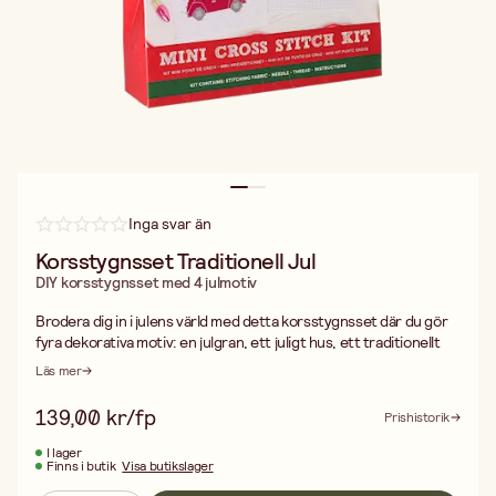
Inga svar än
Korsstygnsset Traditionell Jul
DIY korsstygnsset med 4 julmotiv
Brodera dig in i julens värld med detta korsstygnsset där du gör
fyra dekorativa motiv: en julgran, ett juligt hus, ett traditionellt
julmönster och texten "Ho Ho Ho" med en fågel på toppen. Setet
Läs mer
innehåller aidaväv, färgkoordinerat broderigarn, nål samt
instruktioner på engelska med illustrerade steg för steg-bilder.
139,00 kr/fp
Prishistorik
Ett perfekt projekt för både nybörjare och vana brodöser som vill
skapa personliga dekorationer till jul.
I lager
Finns i butik
Visa butikslager