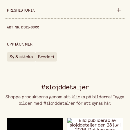
Säljs i
förpackning
PRISHISTORIK
Bredd
210 mm
Prishistorik de senaste 30 dagarna är 139,00 kr.
ART. NR
:
D381-0000
Höjd
70 mm
UPPTÄCK MER
Sy & sticka
Broderi
#slojddetaljer
Shoppa produkterna genom att klicka på bilderna! Tagga
bilder med #slojddetaljer för att synas här.