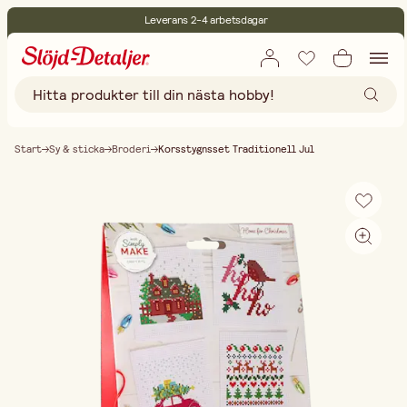
Leverans 2-4 arbetsdagar
30 dagars öppet köp
Miljöcertifierade
Fri frakt vid köp över 499:-
Start
Sy & sticka
Broderi
Korsstygnsset Traditionell Jul