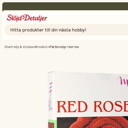
Start
Sy & sticka
Broderi
Pärlbrodyr röd ros