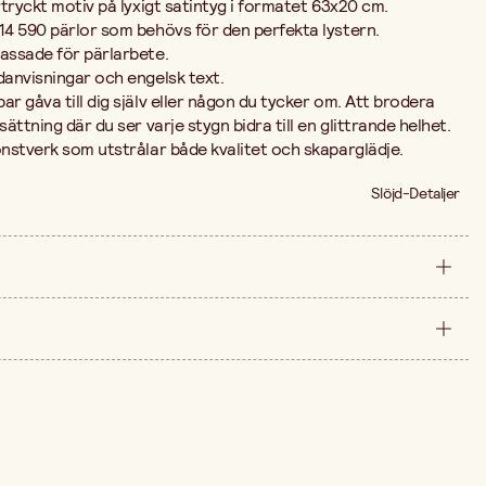
rtryckt motiv på lyxigt satintyg i formatet 63x20 cm.
14 590 pärlor som behövs för den perfekta lystern.
passade för pärlarbete.
danvisningar och engelsk text.
ar gåva till dig själv eller någon du tycker om. Att brodera
sättning där du ser varje stygn bidra till en glittrande helhet.
onstverk som utstrålar både kvalitet och skaparglädje.
Slöjd-Detaljer
styck
270 cm
arna är 249,00 kr.
30 cm