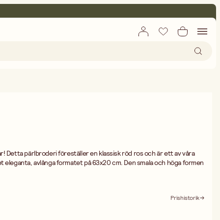
 Detta pärlbroderi föreställer en klassisk röd ros och är ett av våra
et eleganta, avlånga formatet på 63x20 cm. Den smala och höga formen
r att motivet passar perfekt på väggar där en kvadratisk tavla inte får
: Hela 14 590 pärlor går åt för att färdigställa denna ros, vilket ger ett
Prishistorik
 Genom att använda 6 noga utvalda färgnyanser av Preciosa rocaillepärlor
 i kronbladen. Den röda färgens intensitet mot det glansiga satintyget
nga på bild – den måste upplevas live!