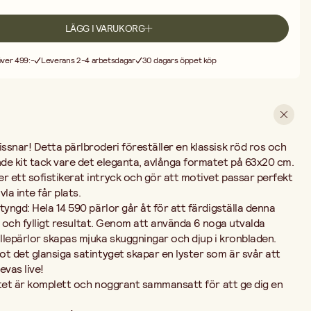
t är komplett och noggrant sammansatt för att ge dig en smidig och
LÄGG I VARUKORG
ckt motiv på lyxigt satintyg i formatet 63x20 cm.
90 pärlor som behövs för den perfekta lystern.
 över 499:-
Leverans 2-4 arbetsdagar
30 dagars öppet köp
de för pärlarbete.
isningar och engelsk text.
va till dig själv eller någon du tycker om. Att brodera med pärlor är en
rje stygn bidra till en glittrande helhet. När rosen är klar har du ett
itet och skaparglädje. Svårighetsgrad: Expert
snar! Detta pärlbroderi föreställer en klassisk röd ros och
de kit tack vare det eleganta, avlånga formatet på 63x20 cm.
 ett sofistikerat intryck och gör att motivet passar perfekt
la inte får plats.
tyngd: Hela 14 590 pärlor går åt för att färdigställa denna
tt och fylligt resultat. Genom att använda 6 noga utvalda
llepärlor skapas mjuka skuggningar och djup i kronbladen.
t det glansiga satintyget skapar en lyster som är svår att
evas live!
Kitet är komplett och noggrant sammansatt för att ge dig en