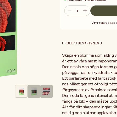
Allt för ditt skapande ingår: Kite
njutbar upplevelse:
Printed pattern: Ett tydligt förtry
Preciosa glaspärlor: Samtliga 14 5
Fri frakt vid köp
Nål & tråd: Specialverktyg anpassa
Instruktioner: Pedagogiska bildanv
Det här broderiet är en underbar gå
rofylld sysselsättning där du ser va
PRODUKTBESKRIVNING
konstverk som utstrålar både kval
Skapa en blomma som aldrig vis
är ett av våra mest imponeran
Den smala och höga formen ger
på väggar där en kvadratisk tav
Ett pärlarbete med fantastisk 
ros, vilket ger ett otroligt tä
färgnyanser av Preciosa rocai
Den röda färgens intensitet mo
fånga på bild – den måste uppl
Allt för ditt skapande ingår: 
smidig och njutbar upplevelse: