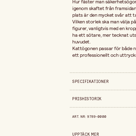
Hur fäster man säkerhetsögon? 
igenom skaftet från framsidan 
plats är den mycket svår att ta
Vilken storlek ska man välja 
figurer, vanligtvis med en kro
ha ett sötare, mer tecknat uts
huvudet.
Kattögonen passar för både ny
ett professionellt och uttryck
SPECIFIKATIONER
Säljs i
PRISHISTORIK
Material
Prishistorik de senaste 30 dag
ART. NR
:
9789-0000
Diameter
Förpackningsmängd
UPPTÄCK MER