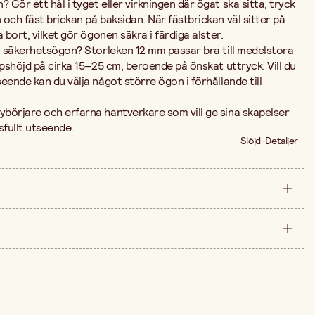
Gör ett hål i tyget eller virkningen där ögat ska sitta, tryck
och fäst brickan på baksidan. När fästbrickan väl sitter på
 bort, vilket gör ögonen säkra i färdiga alster.
på säkerhetsögon? Storleken 12 mm passar bra till medelstora
ppshöjd på cirka 15–25 cm, beroende på önskat uttryck. Vill du
eende kan du välja något större ögon i förhållande till
börjare och erfarna hantverkare som vill ge sina skapelser
sfullt utseende.
Slöjd-Detaljer
förpackning
Plast
arna är 59,90 kr.
12 mm
3 par