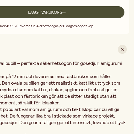
 intensivt, levande uttryck som lyfter hela figuren.
ett hål i tyget eller virkningen där ögat ska sitta, tryck igenom
LÄGG I VARUKORG
ckan på baksidan. När fästbrickan väl sitter på plats är den mycket svår
i färdiga alster.
 över 499:-
Leverans 2-4 arbetsdagar
30 dagars öppet köp
kerhetsögon? Storleken 12 mm passar bra till medelstora figurer,
rka 15–25 cm, beroende på önskat uttryck. Vill du ha ett sötare, mer
t större ögon i förhållande till huvudet.
are och erfarna hantverkare som vill ge sina skapelser ett
tseende.
al pupill – perfekta säkerhetsögon för gosedjur, amigurumi
er på 12 mm och levereras med fästbrickor som håller
 Den ovala pupillen ger ett realistiskt, kattlikt uttryck som
h sydda djur som katter, drakar, ugglor och fantasifigurer.
rk plast och fästbrickan gör att de sitter stadigt utan att
moment, särskilt för leksaker.
 populärt val inom amigurumi och textilslöjd där du vill ge
het. De fungerar lika bra i stickade som virkade projekt,
gosedjur. Den gröna färgen ger ett intensivt, levande uttryck