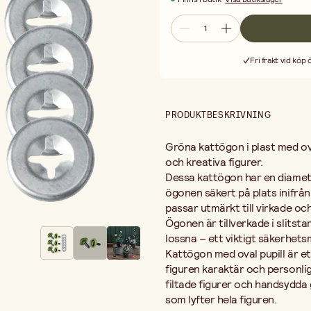
gosedjur. Den gröna färgen ger ett
Hur fäster man säkerhetsögon? Gör 
skaftet från framsidan och fäst bri
att ta bort, vilket gör ögonen säkra 
Fri frakt vid köp
Vilken storlek ska man välja på sä
vanligtvis med en kroppshöjd på ci
tecknat utseende kan du välja någo
Kattögonen passar för både nybörj
PRODUKTBESKRIVNING
professionellt och uttrycksfullt u
Gröna kattögon i plast med ov
och kreativa figurer.
Dessa kattögon har en diamet
ögonen säkert på plats inifrån.
passar utmärkt till virkade oc
Ögonen är tillverkade i slitsta
lossna – ett viktigt säkerhets
Kattögon med oval pupill är ett
figuren karaktär och personlig
filtade figurer och handsydda 
som lyfter hela figuren.