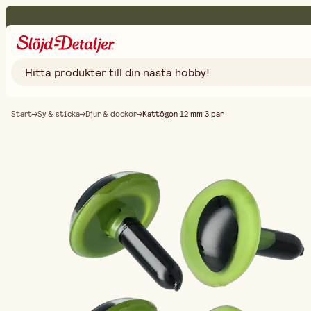
Start
Sy & sticka
Djur & dockor
Kattögon 12 mm 3 par