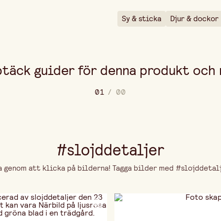
Sy & sticka
Djur & dockor
täck guider för denna produkt och
0
1
/
0
0
#slojddetaljer
genom att klicka på bilderna! Tagga bilder med #slojddetalje