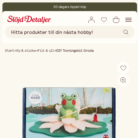
30 dagars öppet köp
Miljöcertifierade
Fri frakt vid köp över 499:-
Start
Sy & sticka
Filt & ull
DIY Tovningskit Groda