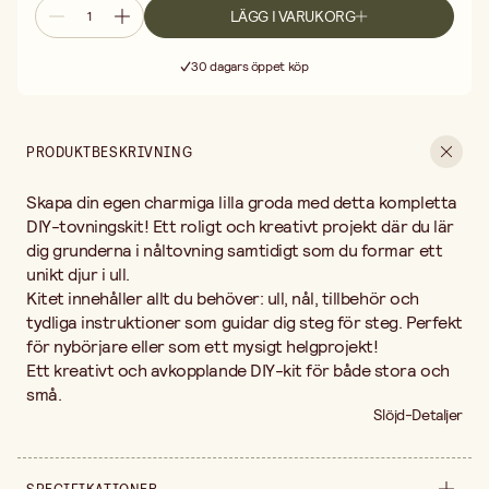
LÄGG I VARUKORG
Fri frakt vid köp över 499:-
Leverans 2-4 arbetsdagar
30 dagars öppet köp
Fri frakt vid köp över 499:-
PRODUKTBESKRIVNING
Skapa din egen charmiga lilla groda med detta kompletta
DIY-tovningskit! Ett roligt och kreativt projekt där du lär
dig grunderna i nåltovning samtidigt som du formar ett
unikt djur i ull.
Kitet innehåller allt du behöver: ull, nål, tillbehör och
tydliga instruktioner som guidar dig steg för steg. Perfekt
för nybörjare eller som ett mysigt helgprojekt!
Ett kreativt och avkopplande DIY-kit för både stora och
små.
Slöjd-Detaljer