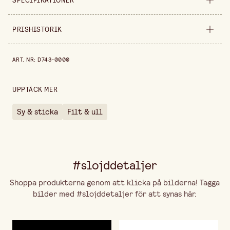
SPECIFIKATIONER
Säljs i
styck
PRISHISTORIK
Bredd
230 mm
Prishistorik de senaste 30 dagarna är 139,00 kr.
ART. NR
:
D743-0000
Höjd
70 mm
UPPTÄCK MER
Sy & sticka
Filt & ull
#slojddetaljer
Shoppa produkterna genom att klicka på bilderna! Tagga
bilder med #slojddetaljer för att synas här.