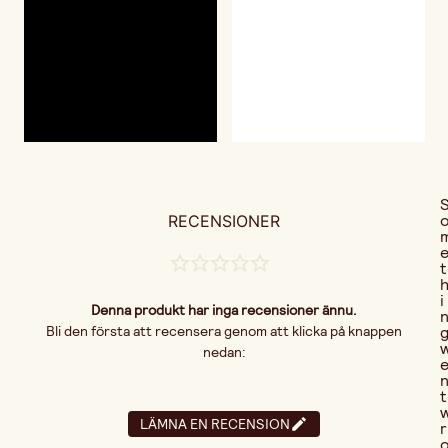
RECENSIONER
t
i
Denna produkt har inga recensioner ännu.
Bli den första att recensera genom att klicka på knappen
nedan:
t
LÄMNA EN RECENSION
r