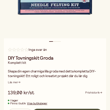
Inga svar än
DIY Tovningskit Groda
Komplett kit
Skapa din egen charmiga lilla groda med detta kompletta DIY-
tovningskit! Ett roligt och kreativt projekt där du lär dig
grunderna i nåltovning samtidigt som du formar ett unikt djur i ull.
Läs mer
Kitet innehåller allt du behöver: ull, nål, tillbehör och tydliga
instruktioner som guidar dig steg för steg. Perfekt för nybörjare
139,00 kr/st
Prishistorik
eller som ett mysigt helgprojekt!
Ett kreativt och avkopplande DIY-kit för både stora och små.
I lager
Finns i butik
Visa butikslager