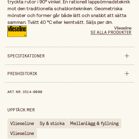
tryckta rutor i 90° vinkel. En rationell lappsömnadsteknik
mot den traditionella schablontekniken. Geometriska
mönster och former går både lätt och snabbt att sätta
samman. Tvätt 40 °C eller kemtvätt. Säljs per dm.
Vlieseline
SE ALLA PRODUKTER
SPECIFIKATIONER
Säljs i
decimeter
PRISHISTORIK
Bredd
90 cm
Prishistorik de senaste 30 dagarna är 10,90 kr.
ART. NR
:
3514-0000
UPPTÄCK MER
Vlieseline
Sy & sticka
Mellanlägg & fyllning
Vlieseline