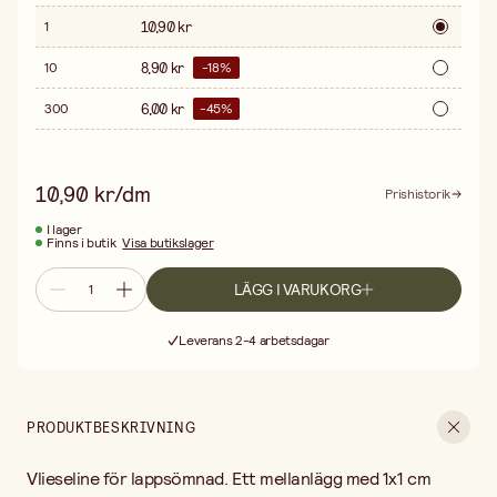
10,90 kr
1
8,90 kr
10
-
18
%
6,00 kr
300
-
45
%
10,90 kr/dm
Prishistorik
I lager
Finns i butik
Visa butikslager
LÄGG I VARUKORG
Fri frakt vid köp över 499:-
Leverans 2-4 arbetsdagar
30 dagars öppet köp
Fri frakt vid köp över 499:-
PRODUKTBESKRIVNING
Vlieseline för lappsömnad. Ett mellanlägg med 1x1 cm