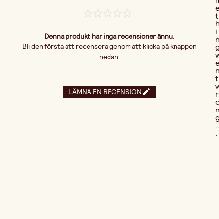
t
i
Denna produkt har inga recensioner ännu.
Bli den första att recensera genom att klicka på knappen
nedan:
t
LÄMNA EN RECENSION
r
..
.