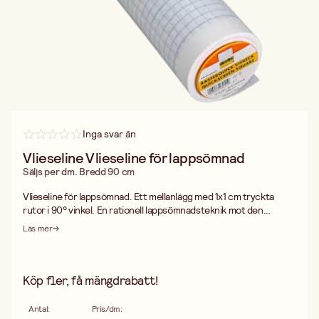
Inga svar än
Vlieseline Vlieseline för lappsömnad
Säljs per dm. Bredd 90 cm
Vlieseline för lappsömnad. Ett mellanlägg med 1x1 cm tryckta
rutor i 90° vinkel. En rationell lappsömnadsteknik mot den
traditionella schablontekniken. Geometriska mönster och former
Läs mer
går både lätt och snabbt att sätta samman. Tvätt 40 °C eller
kemtvätt. Säljs per dm.
Köp fler, få mängdrabatt!
Antal
:
Pris/dm
: