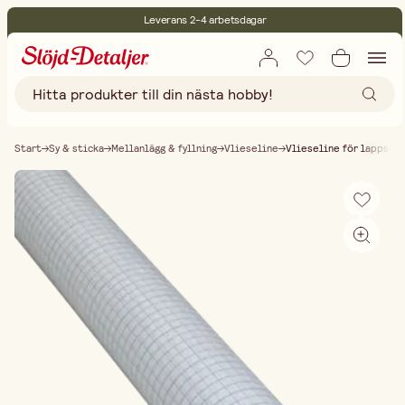
Leverans 2-4 arbetsdagar
30 dagars öppet köp
Miljöcertifierade
Fri frakt vid köp över 499:-
Start
Sy & sticka
Mellanlägg & fyllning
Vlieseline
Vlieseline för lappsöm