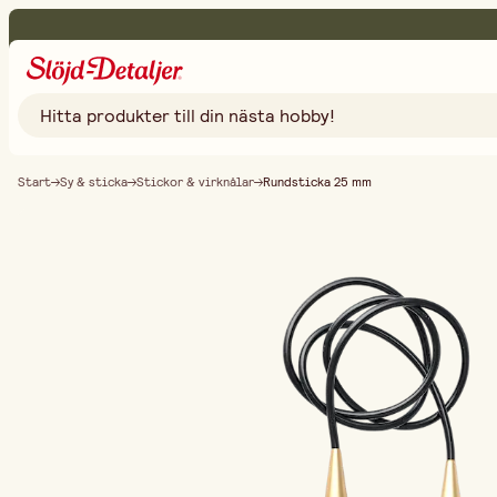
Start
Sy & sticka
Stickor & virknålar
Rundsticka 25 mm