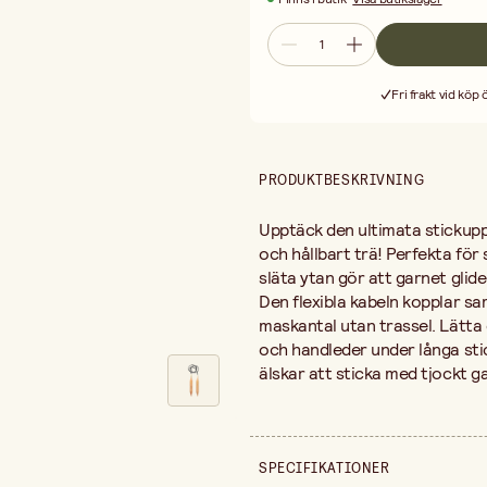
Fri frakt vid köp
PRODUKTBESKRIVNING
Upptäck den ultimata stickup
och hållbart trä! Perfekta för 
släta ytan gör att garnet glide
Den flexibla kabeln kopplar s
maskantal utan trassel. Lätta 
och handleder under långa sti
älskar att sticka med tjockt g
SPECIFIKATIONER