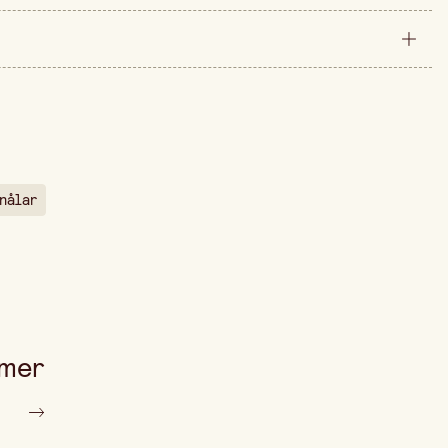
styck
300 cm
arna är 249,00 kr.
20 cm
knålar
 mer