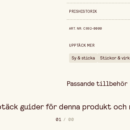
Säljs i
PRISHISTORIK
Bredd
Prishistorik de senaste 30 dag
ART. NR
:
C892-0000
Höjd
UPPTÄCK MER
Sy & sticka
Stickor & vir
Passande tillbehör
täck guider för denna produkt och
0
1
/
0
0