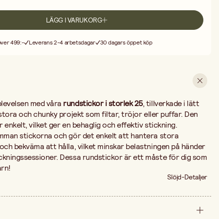
LÄGG I VARUKORG
 över 499:-
Leverans 2-4 arbetsdagar
30 dagars öppet köp
plevelsen med våra
rundstickor i storlek 25
, tillverkade i lätt
stora och chunky projekt som filtar, tröjor eller puffar. Den
r enkelt, vilket ger en behaglig och effektiv stickning.
amman stickorna och gör det enkelt att hantera stora
och bekväma att hålla, vilket minskar belastningen på händer
ckningssessioner. Dessa rundstickor är ett måste för dig som
arn!
Slöjd-Detaljer