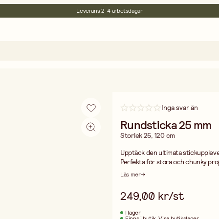
Leverans 2-4 arbetsdagar
30 dagars öppet köp
Miljöcertifierade
Fri frakt vid köp över 499:-
Inga svar än
Rundsticka 25 mm
Storlek 25, 120 cm
Upptäck den ultimata stickupplev
Perfekta för stora och chunky projek
enkelt, vilket ger en behaglig och e
Läs mer
Den flexibla kabeln kopplar samma
trassel. Lätta och bekväma att hål
249,00 kr/st
stickningssessioner. Dessa rundsti
I lager
Finns i butik
Visa butikslager