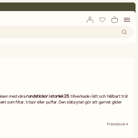
elsen med våra
rundstickor i storlek 25
, tillverkade i lätt och hållbart trä!
t som filtar, tröjor eller puffar. Den släta ytan gör att garnet glider
ffektiv stickning.
n stickorna och gör det enkelt att hantera stora maskantal utan
la, vilket minskar belastningen på händer och handleder under långa
Prishistorik
ckor är ett måste för dig som älskar att sticka med tjockt garn!