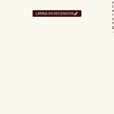
t
LÄMNA EN RECENSION
r
..
.