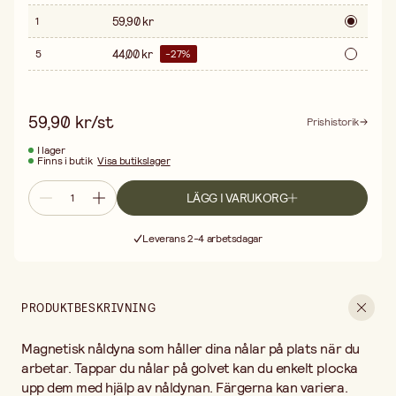
59,90 kr
1
44,00 kr
5
-
27
%
59,90 kr/st
Prishistorik
I lager
Finns i butik
Visa butikslager
LÄGG I VARUKORG
Fri frakt vid köp över 499:-
Leverans 2-4 arbetsdagar
30 dagars öppet köp
Fri frakt vid köp över 499:-
PRODUKTBESKRIVNING
Magnetisk nåldyna som håller dina nålar på plats när du
arbetar. Tappar du nålar på golvet kan du enkelt plocka
upp dem med hjälp av nåldynan. Färgerna kan variera.