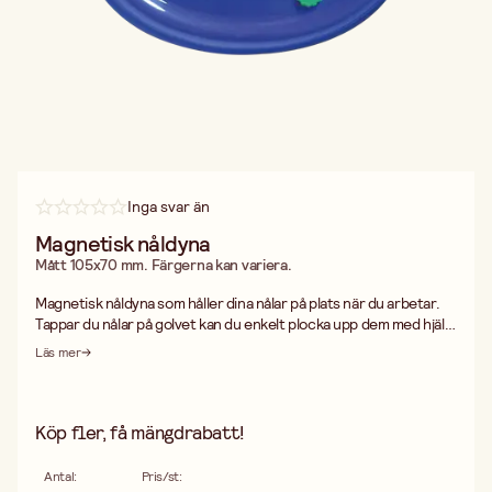
Inga svar än
Magnetisk nåldyna
Mått 105x70 mm. Färgerna kan variera.
Magnetisk nåldyna som håller dina nålar på plats när du arbetar.
Tappar du nålar på golvet kan du enkelt plocka upp dem med hjälp
av nåldynan. Färgerna kan variera.
Läs mer
Köp fler, få mängdrabatt!
Antal
:
Pris/st
: