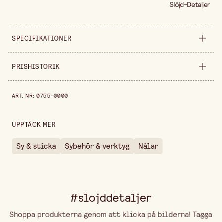
Slöjd-Detaljer
SPECIFIKATIONER
Säljs i
styck
PRISHISTORIK
Bredd
70 mm
Prishistorik de senaste 30 dagarna är 59,90 kr.
ART. NR
:
0755-0000
Längd
105 mm
UPPTÄCK MER
Sy & sticka
Sybehör & verktyg
Nålar
#slojddetaljer
Shoppa produkterna genom att klicka på bilderna! Tagga