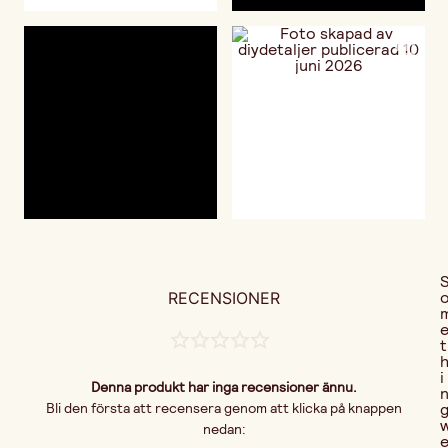
RECENSIONER
t
i
Denna produkt har inga recensioner ännu.
Bli den första att recensera genom att klicka på knappen
nedan: