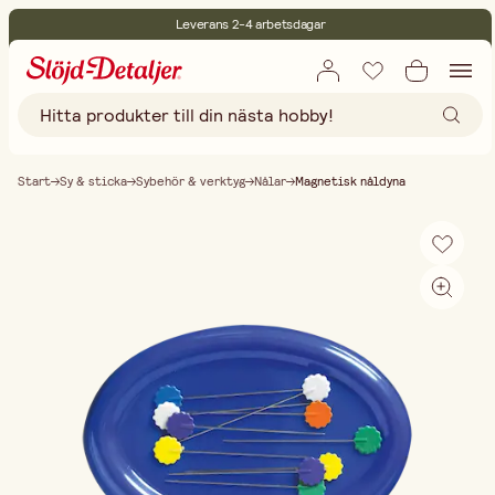
Leverans 2-4 arbetsdagar
30 dagars öppet köp
Miljöcertifierade
Fri frakt vid köp över 499:-
Start
Sy & sticka
Sybehör & verktyg
Nålar
Magnetisk nåldyna