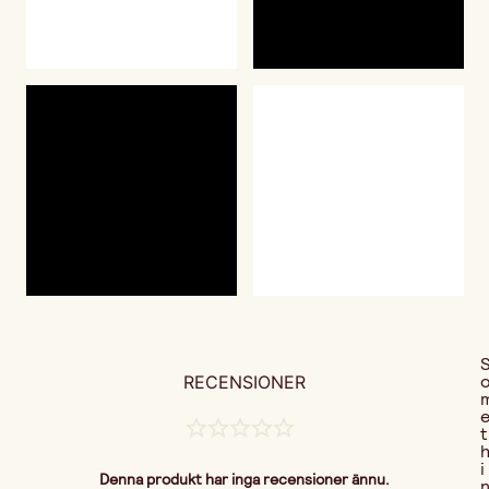
RECENSIONER
t
i
Denna produkt har inga recensioner ännu.