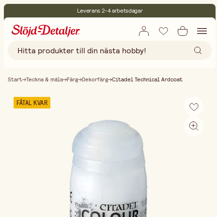
Leverans 2-4 arbetsdagar
30 dagars öppet köp
Miljöcertifierade
Fri frakt vid köp över 499:-
Start
Teckna & måla
Färg
Dekorfärg
Citadel Technical Ardcoat
FÅTAL KVAR