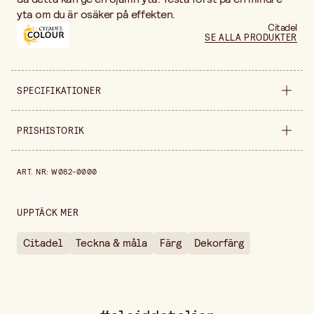
yta om du är osäker på effekten.
Citadel
SE ALLA PRODUKTER
SPECIFIKATIONER
Säljs i
styck
PRISHISTORIK
Bredd
40 mm
Prishistorik de senaste 30 dagarna är 65,00 kr.
ART. NR
:
W082-0000
Höjd
30 mm
UPPTÄCK MER
Citadel
Teckna & måla
Färg
Dekorfärg