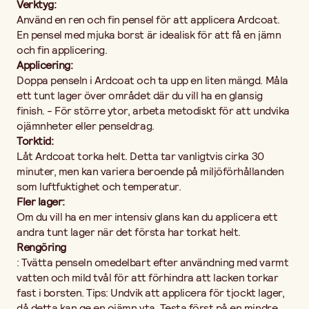
Verktyg:
Använd en ren och fin pensel för att applicera Ardcoat.
En pensel med mjuka borst är idealisk för att få en jämn
och fin applicering.
Applicering:
Doppa penseln i Ardcoat och ta upp en liten mängd. Måla
ett tunt lager över området där du vill ha en glansig
finish. - För större ytor, arbeta metodiskt för att undvika
ojämnheter eller penseldrag.
Torktid:
Låt Ardcoat torka helt. Detta tar vanligtvis cirka 30
minuter, men kan variera beroende på miljöförhållanden
som luftfuktighet och temperatur.
Fler lager:
Om du vill ha en mer intensiv glans kan du applicera ett
andra tunt lager när det första har torkat helt.
Rengöring
: Tvätta penseln omedelbart efter användning med varmt
vatten och mild tvål för att förhindra att lacken torkar
fast i borsten. Tips: Undvik att applicera för tjockt lager,
då detta kan ge en ojämn yta. Testa först på en mindre