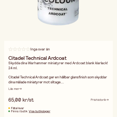
Inga svar än
Citadel Technical Ardcoat
Skydda dina Warhammer miniatyrer med Ardcoat blank klarlack!
24 ml.
Citadel Technical Ardcoat ger en hållbar glansfinish som skyddar
dina målade miniatyrer mot slitage.
Läs mer
Ardcoat lack är giftfri, vattenbaserad blank akryllack som kan
användas på ytor av plast, metall och resin.
65,00 kr/st
Prishistorik
Citadel Technical Ardcoat klarlack levereras i en praktisk burk
Fåtal kvar
Finns i butik
Visa butikslager
som rymmer 24 ml. Perfekt för att bevara detaljer och förlänga
hållbarheten på dina miniatyrer.