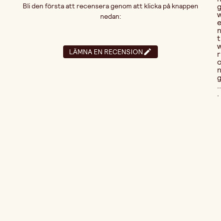
Bli den första att recensera genom att klicka på knappen
nedan:
t
LÄMNA EN RECENSION
r
..
.