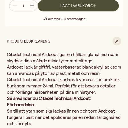
LÄGG I VARUKORG
Så använder du Citadel Technical Ardcoat:
Förberedelse:
Se till
Fri frakt vid köp över 499:-
att ytan som ska lackas är ren och torr. Ardcoat fungerar bäst
Leverans 2-4 arbetsdagar
när det appliceras på en redan färdigmålad och torr yta.
30 dagars öppet köp
Verktyg:
Använd en ren och fin pensel för att applicera Ardcoat.
Fri frakt vid köp över 499:-
En pensel med mjuka borst är idealisk för att få en jämn och fin
applicering.
PRODUKTBESKRIVNING
Applicering:
Doppa penseln i Ardcoat och ta upp en liten mängd.
Måla ett tunt lager över området där du vill ha en glansig finish. -
Citadel Technical Ardcoat ger en hållbar glansfinish som
För större ytor, arbeta metodiskt för att undvika ojämnheter
eller penseldrag.
skyddar dina målade miniatyrer mot slitage.
Torktid:
Låt Ardcoat torka helt. Detta tar vanligtvis cirka 30
Ardcoat lack är giftfri, vattenbaserad blank akryllack som
minuter, men kan variera beroende på miljöförhållanden som
kan användas på ytor av plast, metall och resin.
luftfuktighet och temperatur.
Citadel Technical Ardcoat klarlack levereras i en praktisk
Fler lager:
Om du vill ha en mer intensiv glans kan du applicera ett
burk som rymmer 24 ml. Perfekt för att bevara detaljer
andra tunt lager när det första har torkat helt.
och förlänga hållbarheten på dina miniatyrer.
Rengöring
: Tvätta penseln omedelbart efter användning med
varmt vatten och mild tvål för att förhindra att lacken torkar fast i
Så använder du Citadel Technical Ardcoat:
borsten. Tips: Undvik att applicera för tjockt lager, då detta kan
Förberedelse:
ge en ojämn yta. Testa först på en mindre yta om du är osäker på
Se till att ytan som ska lackas är ren och torr. Ardcoat
effekten.
fungerar bäst när det appliceras på en redan färdigmålad
och torr yta.