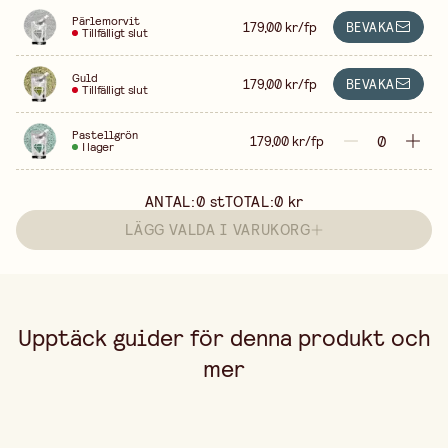
Pärlemorvit
179,00 kr/fp
BEVAKA
Tillfälligt slut
Guld
179,00 kr/fp
BEVAKA
Tillfälligt slut
Pastellgrön
179,00 kr/fp
I lager
ANTAL:
0
st
TOTAL:
0 kr
LÄGG VALDA I VARUKORG
Upptäck guider för denna produkt och
mer