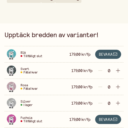
Upptäck bredden av varianter!
Blå
179,00 kr/fp
BEVAKA
Tillfälligt slut
Svart
179,00 kr/fp
Fåtal kvar
Rosa
179,00 kr/fp
Fåtal kvar
Silver
179,00 kr/fp
I lager
Fuchsia
179,00 kr/fp
BEVAKA
Tillfälligt slut