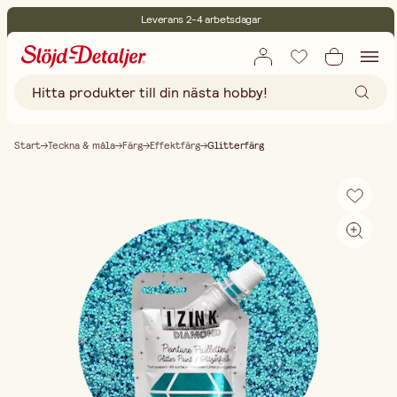
Leverans 2-4 arbetsdagar
30 dagars öppet köp
Miljöcertifierade
Fri frakt vid köp över 499:-
Start
Teckna & måla
Färg
Effektfärg
Glitterfärg