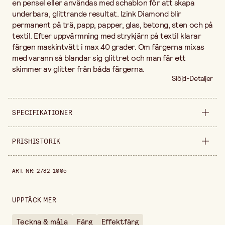
en pensel eller användas med schablon för att skapa
underbara, glittrande resultat. Izink Diamond blir
permanent på trä, papp, papper, glas, betong, sten och på
textil. Efter uppvärmning med strykjärn på textil klarar
färgen maskintvätt i max 40 grader. Om färgerna mixas
med varann så blandar sig glittret och man får ett
skimmer av glitter från båda färgerna.
Slöjd-Detaljer
SPECIFIKATIONER
Bredd
138 mm
PRISHISTORIK
Höjd
35 mm
Prishistorik de senaste 30 dagarna är 179,00 kr.
ART. NR
:
2782-1005
Förpackningsmängd
80 ml
Färgvariant
Blå
UPPTÄCK MER
Säljs i
förpackning
Teckna & måla
Färg
Effektfärg