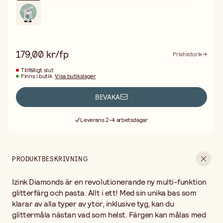
från båda färgerna.
179,00 kr/fp
Prishistorik
Tillfälligt slut
Finns i butik
Visa butikslager
BEVAKA
Fri frakt vid köp över 499:-
Leverans 2-4 arbetsdagar
30 dagars öppet köp
Fri frakt vid köp över 499:-
PRODUKTBESKRIVNING
Izink Diamonds är en revolutionerande ny multi-funktion
glitterfärg och pasta. Allt i ett! Med sin unika bas som
klarar av alla typer av ytor, inklusive tyg, kan du
glittermåla nästan vad som helst. Färgen kan målas med