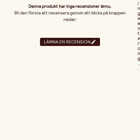
i
Denna produkt har inga recensioner ännu.
Bli den första att recensera genom att klicka på knappen
nedan:
t
LÄMNA EN RECENSION
r
..
.