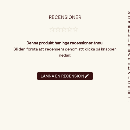
RECENSIONER
t
i
Denna produkt har inga recensioner ännu.
Bli den första att recensera genom att klicka på knappen
nedan:
t
LÄMNA EN RECENSION
r
..
.