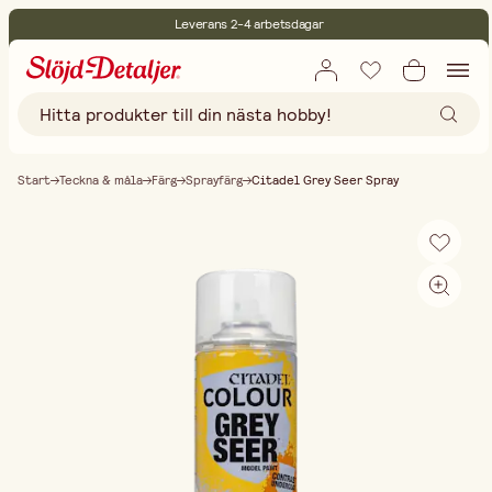
Leverans 2-4 arbetsdagar
30 dagars öppet köp
Miljöcertifierade
Fri frakt vid köp över 499:-
Start
Teckna & måla
Färg
Sprayfärg
Citadel Grey Seer Spray