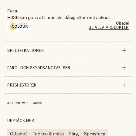
Fara:
H336 kan göra att man blir dåsig eller omtöcknat
Citadel
SE ALLA PRODUKTER
SPECIFIKATIONER
Säljs i
styck
FARO- OCH SKYDDSANGIVELSER
Bredd
200 cm
PRISHISTORIK
H222
Extremt brandfarlig aerosol
Höjd
80 cm
Prishistorik de senaste 30 dagarna är 190,00 kr.
H229
Tryckbehållare: Kan sprängas vid uppvärmning
ART. NR
:
W111-0000
H319
Orsakar allvarlig ögonirritation
UPPTÄCK MER
Citadel
Teckna & måla
Färg
Sprayfärg