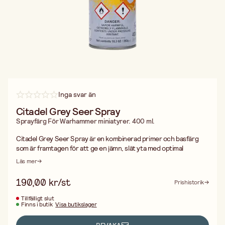
Inga svar än
Citadel Grey Seer Spray
Sprayfärg För Warhammer miniatyrer. 400 ml.
Citadel Grey Seer Spray är en kombinerad primer och basfärg
som är framtagen för att ge en jämn, slät yta med optimal
vidhäftning. Den ljusgrå nyansen är särskilt framtagen för att
Läs mer
fungera perfekt med Citadel Contrast Paints och hjälper till att
framhäva kontraster och nyanser i dina modeller.
190,00 kr/st
Prishistorik
Den snabbtorkande formulan gör att du sparar tid i
målningsprocessen samtidigt som sprayen fäster effektivt på
Tillfälligt slut
Finns i butik
Visa butikslager
plast, resin och metall. Citadel Grey Seer är ett utmärkt val
oavsett om du målar Space Marines, Stormcast Eternals, Orruks
eller andra Warhammer figurer – och ger ett professionellt