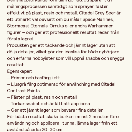
målningsprocessen samtidigt som sprayen fäster
effektivt på plast, resin och metall. Citadel Grey Seer är
ett utmärkt val oavsett om du målar Space Marines,
Stormcast Eternals, Orruks eller andra Warhammer
figurer – och ger ett professionellt resultat redan från
första lagret.
Produkten ger ett täckande och jämnt lager utan att
dölja detaljer, vilket gör den idealisk för både nybörjare
och erfarna hobbyister som vill uppnå snabba och snygga
resultat.
Egenskaper:
– Primer och basfärg i ett
– Ljusgrå färg optimerad för användning med Citadel
Contrast Paints
– Fäster på plast, resin och metall
– Torkar snabbt och är lätt att applicera
– Ger ett jämnt lager som bevarar fina detaljer
För bästa resultat: skaka burken i minst 2 minuter före
användning och applicera i tunna, jämna lager från ett
avstånd på cirka 20–30 cm.