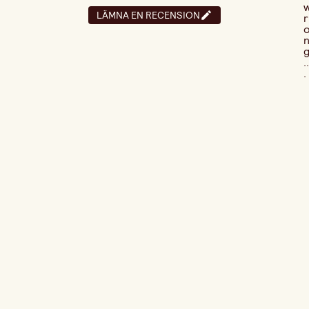
LÄMNA EN RECENSION
r
..
.