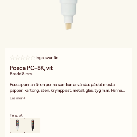
Inga svar än
Posca PC-8K, vit
Bredd 8 mm.
Posca pennan är en penna som kan användas på det mesta:
papper, kartong, sten, krympplast, metall, glas, tyg m.m. Pennan
är permanent på porösa underlag och kan tvättas/gnuggas bort
Läs mer
från icke-porösa underlag. Posca pennan innehåller vattenburet,
syrafritt och xylenfritt bläck som blir sidenmatt när den torkat.
Färgen är täckande, även på svarta och mörka underlag.
Färg: vit
Poscapennan har hög hållbarhet mot ljus.