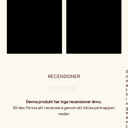
RECENSIONER
t
i
Denna produkt har inga recensioner ännu.
Bli den första att recensera genom att klicka på knappen
nedan:
t