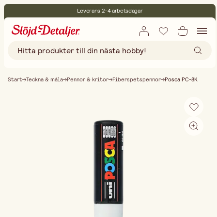
Leverans 2-4 arbetsdagar
30 dagars öppet köp
Miljöcertifierade
Fri frakt vid köp över 499:-
Start
Teckna & måla
Pennor & kritor
Fiberspetspennor
Posca PC-8K