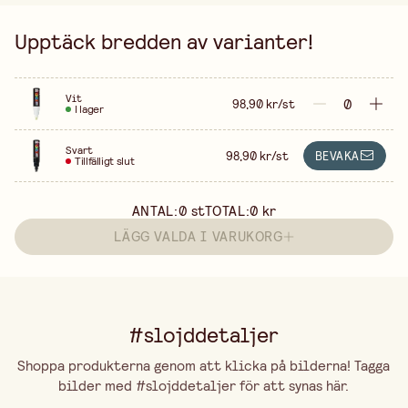
Upptäck bredden av varianter!
Vit
98,90 kr/st
I lager
Svart
98,90 kr/st
BEVAKA
Tillfälligt slut
ANTAL:
0
st
TOTAL:
0 kr
LÄGG VALDA I VARUKORG
#slojddetaljer
Shoppa produkterna genom att klicka på bilderna! Tagga
bilder med #slojddetaljer för att synas här.