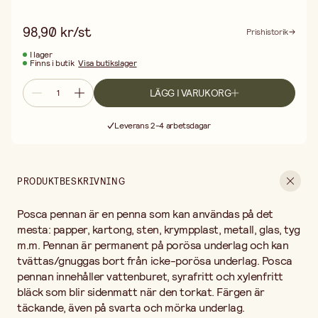
98,90 kr/st
Prishistorik
I lager
Finns i butik
Visa butikslager
LÄGG I VARUKORG
Fri frakt vid köp över 499:-
Leverans 2-4 arbetsdagar
30 dagars öppet köp
Fri frakt vid köp över 499:-
PRODUKTBESKRIVNING
Posca pennan är en penna som kan användas på det
mesta: papper, kartong, sten, krympplast, metall, glas, tyg
m.m. Pennan är permanent på porösa underlag och kan
tvättas/gnuggas bort från icke-porösa underlag. Posca
pennan innehåller vattenburet, syrafritt och xylenfritt
bläck som blir sidenmatt när den torkat. Färgen är
täckande, även på svarta och mörka underlag.