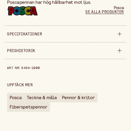
Poscapennan har hög hållbarhet mot ljus.
Posca
SE ALLA PRODUKTER
SPECIFIKATIONER
Bredd
8 mm
PRISHISTORIK
Färgvariant
Vit
Prishistorik de senaste 30 dagarna är 98,90 kr.
ART. NR
:
6484-1000
Säljs i
styck
UPPTÄCK MER
Posca
Teckna & måla
Pennor & kritor
Fiberspetspennor