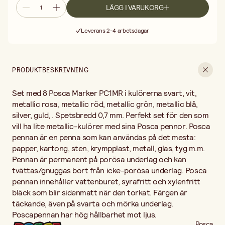
och mörka underlag. Poscapennan har hög hållbarhet mot ljus.
LÄGG I VARUKORG
Fri frakt vid köp över 499:-
Leverans 2-4 arbetsdagar
30 dagars öppet köp
Fri frakt vid köp över 499:-
PRODUKTBESKRIVNING
Set med 8 Posca Marker PC1MR i kulörerna svart, vit,
metallic rosa, metallic röd, metallic grön, metallic blå,
silver, guld, . Spetsbredd 0,7 mm. Perfekt set för den som
vill ha lite metallic-kulörer med sina Posca pennor. Posca
pennan är en penna som kan användas på det mesta:
papper, kartong, sten, krympplast, metall, glas, tyg m.m.
Pennan är permanent på porösa underlag och kan
tvättas/gnuggas bort från icke-porösa underlag. Posca
pennan innehåller vattenburet, syrafritt och xylenfritt
bläck som blir sidenmatt när den torkat. Färgen är
täckande, även på svarta och mörka underlag.
Poscapennan har hög hållbarhet mot ljus.
Posca