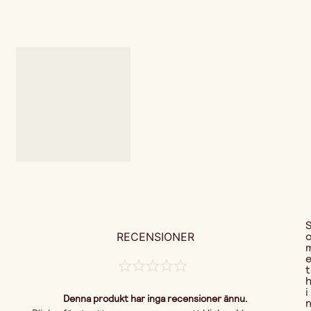
RECENSIONER
t
i
Denna produkt har inga recensioner ännu.