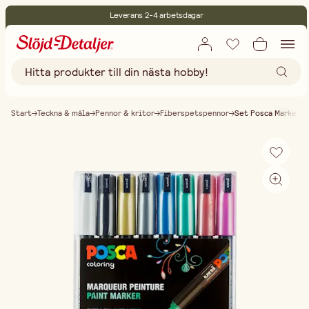
Leverans 2-4 arbetsdagar
30 dagars öppet köp
Miljöcertifierade
Fri frakt vid köp över 499:-
Start
Teckna & måla
Pennor & kritor
Fiberspetspennor
Set Posca Marker 