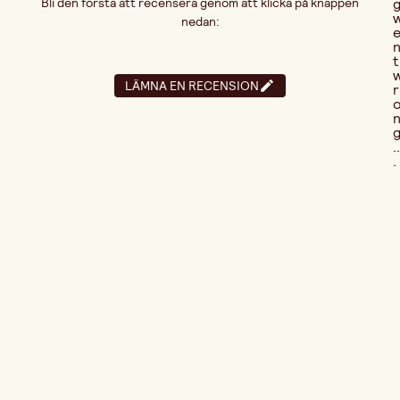
Bli den första att recensera genom att klicka på knappen
nedan:
t
LÄMNA EN RECENSION
r
..
.