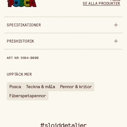
SE ALLA PRODUKTER
SPECIFIKATIONER
Säljs i
förpackning
PRISHISTORIK
Bredd
135 mm
Prishistorik de senaste 30 dagarna är 339,00 kr.
ART. NR
:
9884-0000
Höjd
15 mm
Förpackningsmängd
8 st
UPPTÄCK MER
Posca
Teckna & måla
Pennor & kritor
Fiberspetspennor
#slojddetaljer