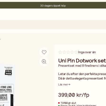
30 dagars öppet köp
Miljöcertifierade
Fri frakt vid köp över 499:-
t
Inga svar än
Uni Pin Dotwork set
Presentset med 8 fineliners i olik
Letar du efter den perfekta presente
Då är detta eleganta presentset frå
för den som vill komma igång med at
Läs mer
i olika bredder samt en blyertspen
dotwork teckningar. Texten är på e
399,00 kr/fp
och är perfekta till skiser, manga,
vardera i följande linjebredder 0
Tillfälligt slut
stiftpenna blyerts 0,5 mm.
Finns i butik
Visa butikslager