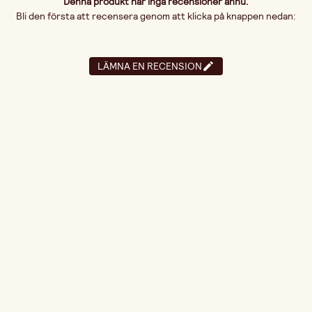
Denna produkt har inga recensioner ännu.
Bli den första att recensera genom att klicka på knappen nedan:
LÄMNA EN RECENSION