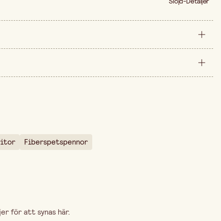
Slöjd-Detaljer
förpackning
arna är 399,00 kr.
ritor
Fiberspetspennor
r för att synas här.