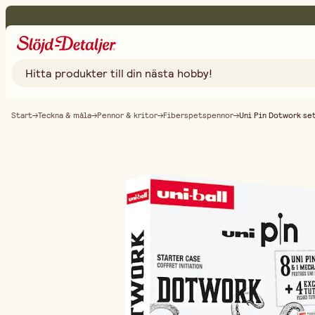
Start
Teckna & måla
Pennor & kritor
Fiberspetspennor
Uni Pin Dotwork se