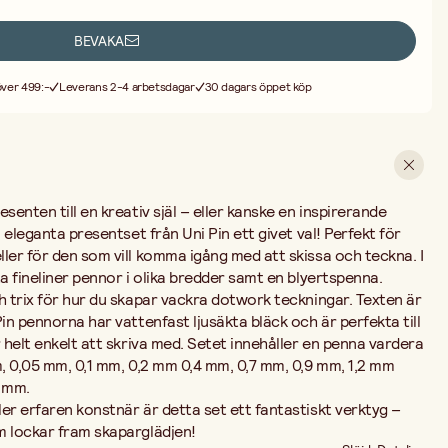
rfaren konstnär är detta set ett fantastiskt verktyg – eller en
BEVAKA
 skaparglädjen!
 över 499:-
Leverans 2-4 arbetsdagar
30 dagars öppet köp
senten till en kreativ själ – eller kanske en inspirerande
a eleganta presentset från Uni Pin ett givet val! Perfekt för
ler för den som vill komma igång med att skissa och teckna. I
ta fineliner pennor i olika bredder samt en blyertspenna.
h trix för hur du skapar vackra dotwork teckningar. Texten är
Pin pennorna har vattenfast ljusäkta bläck och är perfekta till
r helt enkelt att skriva med. Setet innehåller en penna vardera
m, 0,05 mm, 0,1 mm, 0,2 mm 0,4 mm, 0,7 mm, 0,9 mm, 1,2 mm
5 mm.
er erfaren konstnär är detta set ett fantastiskt verktyg –
m lockar fram skaparglädjen!