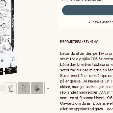
Oavsett om du är nybörjare eller e
uppskattad gåva – som lockar fram
Fri frakt vid köp
PRODUKTBESKRIVNING
Letar du efter den perfekta pre
start för dig själv? Då är dett
både den kreative tecknaren el
setet får du inte mindre än åt
Setet innehåller också tips oc
på engelska. De klassiska Uni 
skiser, manga, teckningar elle
i följande linjebredder 0,03 m
samt en stiftpenna blyerts 0,
Oavsett om du är nybörjare ell
eller en uppskattad gåva – so