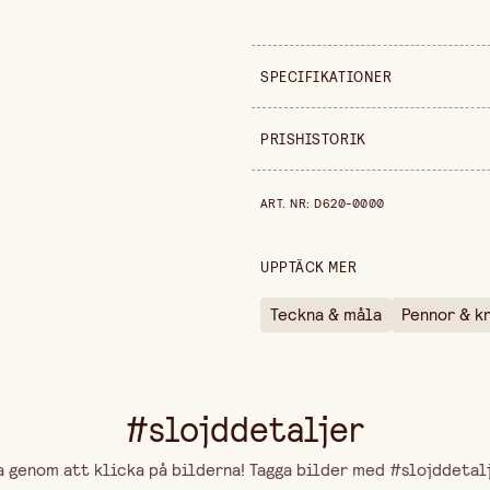
SPECIFIKATIONER
Säljs i
PRISHISTORIK
Prishistorik de senaste 30 dag
ART. NR
:
D620-0000
UPPTÄCK MER
Teckna & måla
Pennor & k
#slojddetaljer
genom att klicka på bilderna! Tagga bilder med #slojddetalje