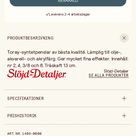
BEVAKA
Fri frakt vid köp över 499:-
Leverans 2-4 arbetsdagar
30 dagars öppet köp
Fri frakt vid köp över 499:-
PRODUKTBESKRIVNING
Toray-syntetpenslar av bästa kvalité. Lämplig till olje-,
akvarell- och akrylfärg. Ger mycket fina effekter. Innehåll:
nr 2, 4, 3/8 och 8. Träskaft 13 cm.
Slöjd-Detaljer
SE ALLA PRODUKTER
SPECIFIKATIONER
Säljs i
förpackning
PRISHISTORIK
Förpackningsmängd
4 st
Prishistorik de senaste 30 dagarna är 349,00 kr.
ART. NR
:
1406-0000