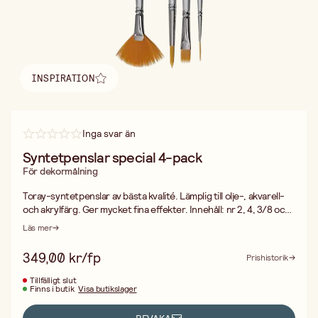
INSPIRATION
Hitta inspiration
Inga svar än
Syntetpenslar special 4-pack
För dekormålning
Toray-syntetpenslar av bästa kvalité. Lämplig till olje-, akvarell-
och akrylfärg. Ger mycket fina effekter. Innehåll: nr 2, 4, 3/8 och
8. Träskaft 13 cm.
Läs mer
349,00 kr/fp
Prishistorik
Tillfälligt slut
Finns i butik
Visa butikslager