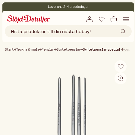
Leverans 2-4 arbetsdagar
30 dagars öppet köp
Miljöcertifierade
Fri frakt vid köp över 499:-
Start
Teckna & måla
Penslar
Syntetpenslar
Syntetpenslar special 4-pack