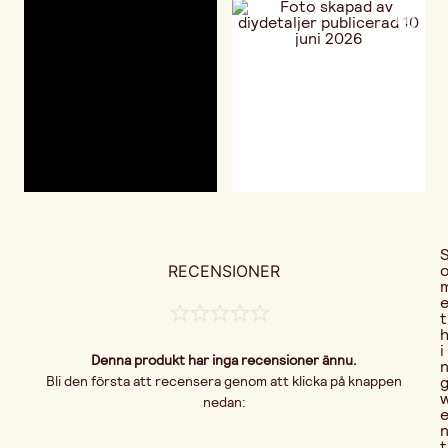
RECENSIONER
t
i
Denna produkt har inga recensioner ännu.
Bli den första att recensera genom att klicka på knappen
nedan:
t