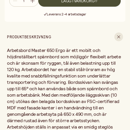
LÄGG I VARUKORG
på 650 x 490 mm, och är därmed rustad även för större
Fri frakt vid köp över 499:-
arbetsstycken. Arbetshöjden ställs in anpassat via en smidig
Leverans 2-4 arbetsdagar
steglös utdragssäkring till 780 – 950 mm för att passa din
längd. Vid maximal höjdinställning kan arbetsstyckena utan
30 dagars öppet köp
problem spännas vertikalt till en bredd på 80 mm. Mellan
Fri frakt vid köp över 499:-
bordsskivorna erbjuder denna arbetsbord en spännvidd på 110
PRODUKTBESKRIVNING
mm, och mellan spännbackarna av plast upp till 410 mm. Med fyra
medföljande plastbackar för flexibla spännalternativ samt två
rörspännare för inspänning av runda material hålls arbetsstycket
Arbetsbord Master 650 Ergo är ett mobilt och
säkert på plats. Tillbehör som medföljer: 4 plastbackar för plan
höjdinställbart spännbord som möjliggör flexibelt arbete
fixering 2 rörspännare 1 iläggsskiva.
och är skonsam för ryggen, tål även belastning upp till
120 kg. Arbetsbordet har en stabil stålrörsram av hög
kvalite med snabbfällningsfunktion som underlättar
transportering och förvaring. Bordsskivan kan svängas
upp till 65° och kan användas både som spännbord och
som arbetsbänk. Med den medföljande iläggsskivan (10
cm) utökas den belagda bordsskivan av FSC-certifierad
MDF med fasade kanter i en handvändning till en
genomgående arbetsyta på 650 x 490 mm, och är
därmed rustad även för större arbetsstycken.
Arbetshöjden ställs in anpassat via en smidig steglös