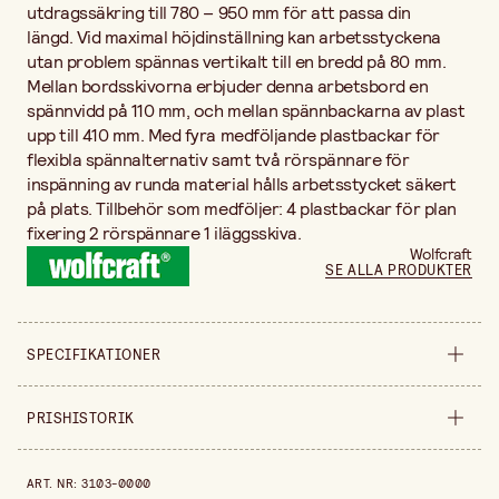
utdragssäkring till 780 – 950 mm för att passa din
längd. Vid maximal höjdinställning kan arbetsstyckena
utan problem spännas vertikalt till en bredd på 80 mm.
Mellan bordsskivorna erbjuder denna arbetsbord en
spännvidd på 110 mm, och mellan spännbackarna av plast
upp till 410 mm. Med fyra medföljande plastbackar för
flexibla spännalternativ samt två rörspännare för
inspänning av runda material hålls arbetsstycket säkert
på plats. Tillbehör som medföljer: 4 plastbackar för plan
fixering 2 rörspännare 1 iläggsskiva.
Wolfcraft
SE ALLA PRODUKTER
SPECIFIKATIONER
Säljs i
styck
PRISHISTORIK
Bredd
720 mm
Prishistorik de senaste 30 dagarna är 1 879,00 kr.
ART. NR
:
3103-0000