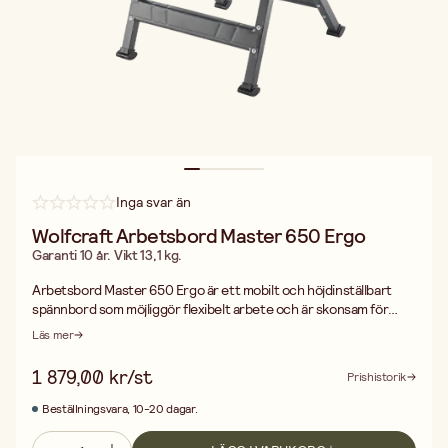
Inga svar än
Wolfcraft Arbetsbord Master 650 Ergo
Garanti 10 år. Vikt 13,1 kg.
Arbetsbord Master 650 Ergo är ett mobilt och höjdinställbart
spännbord som möjliggör flexibelt arbete och är skonsam för
ryggen, tål även belastning upp till 120 kg. Arbetsbordet har en
Läs mer
stabil stålrörsram av hög kvalite med snabbfällningsfunktion som
underlättar transportering och förvaring. Bordsskivan kan
1 879,00 kr/st
Prishistorik
svängas upp till 65° och kan användas både som spännbord och
som arbetsbänk. Med den medföljande iläggsskivan (10 cm)
Beställningsvara, 10-20 dagar.
utökas den belagda bordsskivan av FSC-certifierad MDF med
fasade kanter i en handvändning till en genomgående arbetsyta