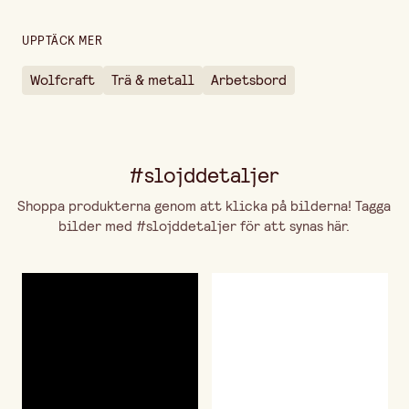
Garantitid
10 år
Höjd
950 mm
UPPTÄCK MER
Längd
650 mm
Wolfcraft
Trä & metall
Arbetsbord
Vikt per st
13 kg
#slojddetaljer
Shoppa produkterna genom att klicka på bilderna! Tagga
bilder med #slojddetaljer för att synas här.