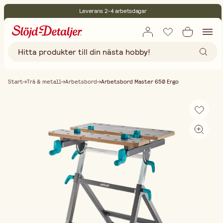
Leverans 2-4 arbetsdagar
30 dagars öppet köp
Miljöcertifierade
Fri frakt vid köp över 499:-
Start
Trä & metall
Arbetsbord
Arbetsbord Master 650 Ergo