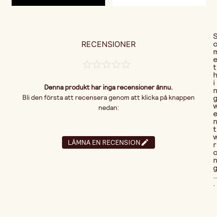
RECENSIONER
t
i
Denna produkt har inga recensioner ännu.
Bli den första att recensera genom att klicka på knappen
nedan:
t
LÄMNA EN RECENSION
r
..
.