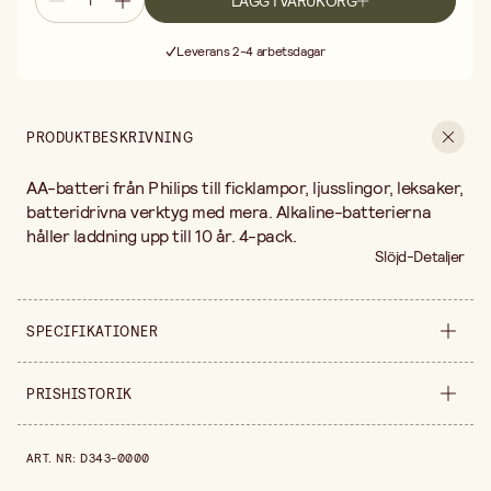
LÄGG I VARUKORG
Fri frakt vid köp över 499:-
Leverans 2-4 arbetsdagar
30 dagars öppet köp
Fri frakt vid köp över 499:-
PRODUKTBESKRIVNING
AA-batteri från Philips till ficklampor, ljusslingor, leksaker,
batteridrivna verktyg med mera. Alkaline-batterierna
håller laddning upp till 10 år. 4-pack.
Slöjd-Detaljer
SPECIFIKATIONER
Säljs i
styck
PRISHISTORIK
Bredd
50 mm
Prishistorik de senaste 30 dagarna är 29,90 kr.
ART. NR
:
D343-0000
Höjd
20 mm