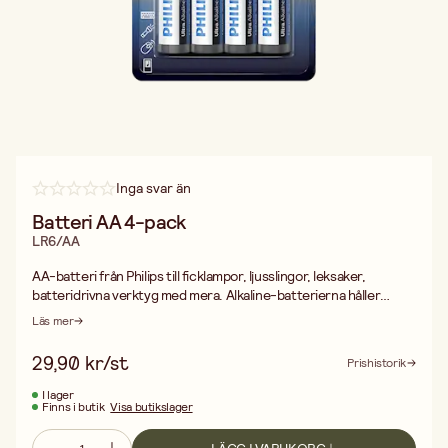
Inga svar än
Batteri AA 4-pack
LR6/AA
AA-batteri från Philips till ficklampor, ljusslingor, leksaker,
batteridrivna verktyg med mera. Alkaline-batterierna håller
laddning upp till 10 år. 4-pack.
Läs mer
29,90 kr/st
Prishistorik
I lager
Finns i butik
Visa butikslager