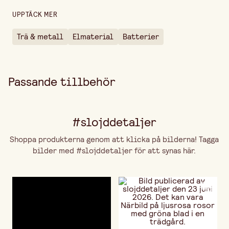
Tjocklek
16 mm
UPPTÄCK MER
Vikt per st
52 g
Trä & metall
Elmaterial
Batterier
Passande tillbehör
#slojddetaljer
Shoppa produkterna genom att klicka på bilderna! Tagga
bilder med #slojddetaljer för att synas här.