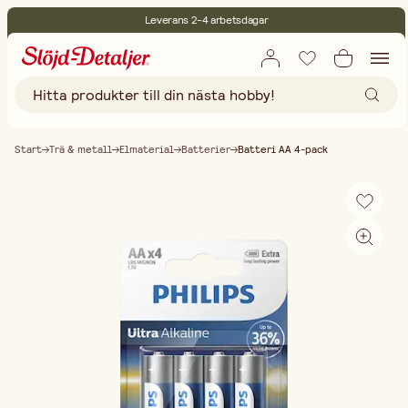
Leverans 2-4 arbetsdagar
30 dagars öppet köp
Miljöcertifierade
Fri frakt vid köp över 499:-
Start
Trä & metall
Elmaterial
Batterier
Batteri AA 4-pack