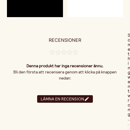
RECENSIONER
t
i
Denna produkt har inga recensioner ännu.
Bli den första att recensera genom att klicka på knappen
nedan:
t
LÄMNA EN RECENSION
r
..
.