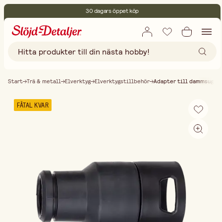
30 dagars öppet köp
Miljöcertifierade
Fri frakt vid köp över 499:-
Start
Trä & metall
Elverktyg
Elverktygstillbehör
Adapter till dammsugar
FÅTAL KVAR