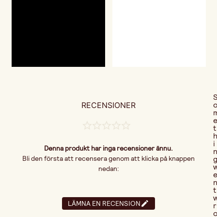
RECENSIONER
t
i
Denna produkt har inga recensioner ännu.
Bli den första att recensera genom att klicka på knappen
nedan:
t
LÄMNA EN RECENSION
r