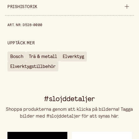
Säljs i
styck
PRISHISTORIK
Bredd
210 mm
Prishistorik de senaste 30 dagarna är 89,90 kr.
ART. NR
:
D528-0000
Gramvikt
180 gr/m2
Höjd
30 mm
UPPTÄCK MER
Förpackningsmängd
20 ark
Bosch
Trä & metall
Elverktyg
Elverktygstillbehör
#slojddetaljer
Shoppa produkterna genom att klicka på bilderna! Tagga
bilder med #slojddetaljer för att synas här.