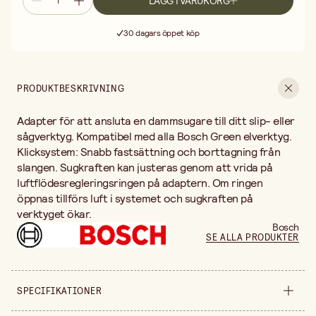
LÄGG I VARUKORG
Fri frakt vid köp över 499:-
Leverans 2-4 arbetsdagar
30 dagars öppet köp
Fri frakt vid köp över 499:-
PRODUKTBESKRIVNING
Adapter för att ansluta en dammsugare till ditt slip- eller
sågverktyg. Kompatibel med alla Bosch Green elverktyg.
Klicksystem: Snabb fastsättning och borttagning från
slangen. Sugkraften kan justeras genom att vrida på
luftflödesregleringsringen på adaptern. Om ringen
öppnas tillförs luft i systemet och sugkraften på
verktyget ökar.
Bosch
SE ALLA PRODUKTER
SPECIFIKATIONER