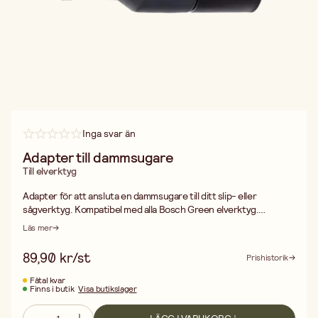
Inga svar än
Adapter till dammsugare
Till elverktyg
Adapter för att ansluta en dammsugare till ditt slip- eller
sågverktyg. Kompatibel med alla Bosch Green elverktyg.
Klicksystem: Snabb fastsättning och borttagning från slangen.
Läs mer
Sugkraften kan justeras genom att vrida på
luftflödesregleringsringen på adaptern. Om ringen öppnas
89,90 kr/st
Prishistorik
tillförs luft i systemet och sugkraften på verktyget ökar.
Fåtal kvar
Finns i butik
Visa butikslager