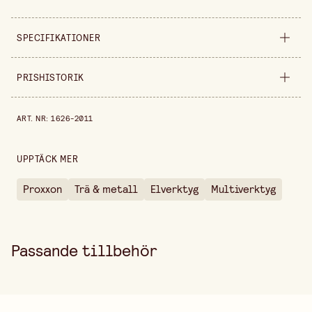
SPECIFIKATIONER
Produktvariant
1,2 mm
PRISHISTORIK
Förpackningsmängd
2 st
Prishistorik de senaste 30 dagarna är 69,90 kr.
ART. NR
:
1626-2011
Säljs i
förpackning
Bredd
60 mm
UPPTÄCK MER
Höjd
5 mm
Proxxon
Trä & metall
Elverktyg
Multiverktyg
Passande tillbehör