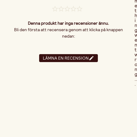
t
i
Denna produkt har inga recensioner ännu.
Bli den första att recensera genom att klicka på knappen
nedan:
t
LÄMNA EN RECENSION
r
..
.