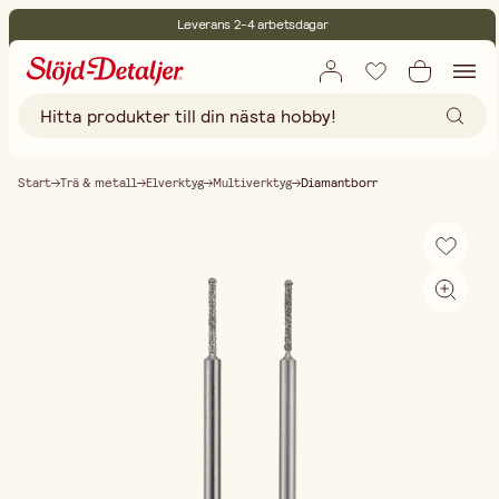
Leverans 2-4 arbetsdagar
30 dagars öppet köp
Miljöcertifierade
Fri frakt vid köp över 499:-
Start
Trä & metall
Elverktyg
Multiverktyg
Diamantborr