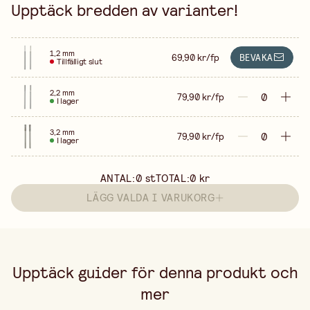
Upptäck bredden av varianter!
1,2 mm
69,90 kr/fp
BEVAKA
Tillfälligt slut
2,2 mm
79,90 kr/fp
I lager
3,2 mm
79,90 kr/fp
I lager
ANTAL:
0
st
TOTAL:
0 kr
LÄGG VALDA I VARUKORG
Upptäck guider för denna produkt och
mer