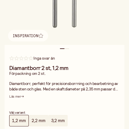
INSPIRATION
Hitta inspiration
Inga svar än
Diamantborr 2 st, 1,2 mm
Förpackning om 2 st.
Diamantborr, perfekt för precisionsborrning och bearbetning av
både sten och glas. Med en skaftdiameter på 2,35 mm passar den
de flesta standardverktyg, vilket gör den idealisk för detaljerade
Läs mer
hantverksarbeten och professionella projekt.
Välj variant
1,2 mm
2,2 mm
3,2 mm