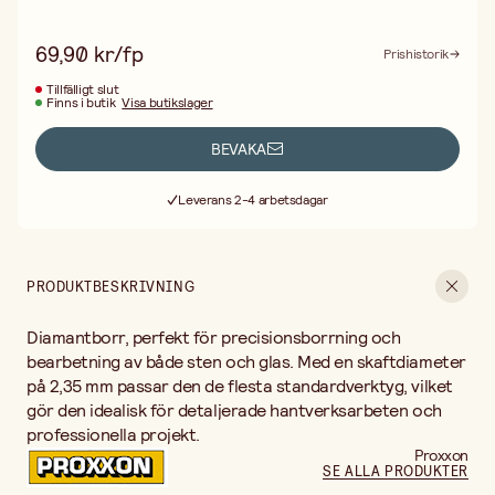
69,90 kr/fp
Prishistorik
Tillfälligt slut
Finns i butik
Visa butikslager
BEVAKA
Fri frakt vid köp över 499:-
Leverans 2-4 arbetsdagar
30 dagars öppet köp
Fri frakt vid köp över 499:-
PRODUKTBESKRIVNING
Diamantborr, perfekt för precisionsborrning och
bearbetning av både sten och glas. Med en skaftdiameter
på 2,35 mm passar den de flesta standardverktyg, vilket
gör den idealisk för detaljerade hantverksarbeten och
professionella projekt.
Proxxon
SE ALLA PRODUKTER