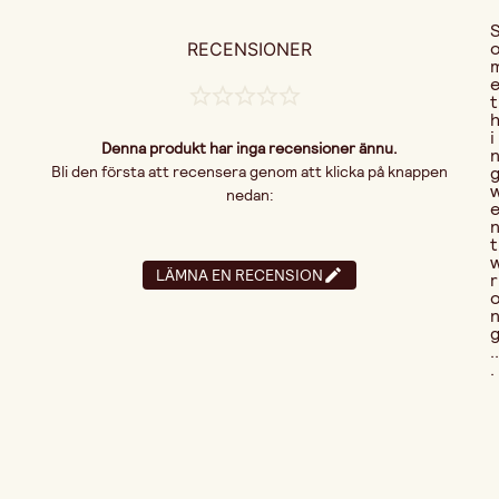
RECENSIONER
t
i
Denna produkt har inga recensioner ännu.
Bli den första att recensera genom att klicka på knappen
nedan:
t
LÄMNA EN RECENSION
r
..
.