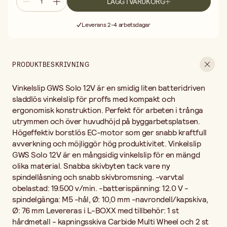
LÄGG I VARUKORG
navrondell/kapskiva, Ø: 76 mm Levereras i L-BOXX med tillbehör:
Fri frakt vid köp över 499:-
1 st hårdmetall - kapningsskiva Carbide Multi Wheel och 2 st
Leverans 2-4 arbetsdagar
kapningsskivor Expert for Inox. Vinkelslip GWS Solo ingår i Bosch
12V blå professional-serie med kompatibel batterisystem. OBS!
30 dagars öppet köp
Batteri och laddare ingår ej. Passande batteri och laddare 1590-
Fri frakt vid köp över 499:-
0000 och 1589-0000. 3 års garanti.
PRODUKTBESKRIVNING
Vinkelslip GWS Solo 12V är en smidig liten batteridriven
sladdlös vinkelslip för proffs med kompakt och
ergonomisk konstruktion. Perfekt för arbeten i trånga
utrymmen och över huvudhöjd på byggarbetsplatsen.
Högeffektiv borstlös EC-motor som ger snabb kraftfull
avverkning och möjliggör hög produktivitet. Vinkelslip
GWS Solo 12V är en mångsidig vinkelslip för en mängd
olika material. Snabba skivbyten tack vare ny
spindellåsning och snabb skivbromsning. -varvtal
obelastad: 19.500 v/min. -batterispänning: 12.0 V -
spindelgänga: M5 -hål, Ø: 10,0 mm -navrondell/kapskiva,
Ø: 76 mm Levereras i L-BOXX med tillbehör: 1 st
hårdmetall - kapningsskiva Carbide Multi Wheel och 2 st