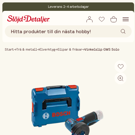
Leverans 2-4 arbetsdagar
30 dagars öppet köp
Miljöcertifierade
Fri frakt vid köp över 499:-
Start
Trä & metall
Elverktyg
Slipar & fräsar
Vinkelslip GWS Solo