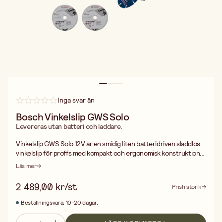
Inga svar än
Bosch Vinkelslip GWS Solo
Levereras utan batteri och laddare.
Vinkelslip GWS Solo 12V är en smidig liten batteridriven sladdlös
vinkelslip för proffs med kompakt och ergonomisk konstruktion.
Perfekt för arbeten i trånga utrymmen och över huvudhöjd på
Läs mer
byggarbetsplatsen. Högeffektiv borstlös EC-motor som ger
snabb kraftfull avverkning och möjliggör hög produktivitet.
2 489,00 kr/st
Prishistorik
Vinkelslip GWS Solo 12V är en mångsidig vinkelslip för en mängd
olika material. Snabba skivbyten tack vare ny spindellåsning och
Beställningsvara, 10-20 dagar.
snabb skivbromsning. -varvtal obelastad: 19.500 v/min. -
batterispänning: 12.0 V -spindelgänga: M5 -hål, Ø: 10,0 mm -