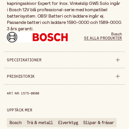
kapningsskivor Expert for Inox. Vinkelslip GWS Solo ingår
i Bosch 12V blå professional-serie med kompatibel
batterisystem. OBS! Batteri och laddare ingår ej.
Passande batteri och laddare 1590-0000 och 1589-0000.
3 års garanti.
Bosch
SE ALLA PRODUKTER
SPECIFIKATIONER
Säljs i
styck
PRISHISTORIK
Bredd
88 mm
Prishistorik de senaste 30 dagarna är 2 489,00 kr.
ART. NR
:
1575-0000
Längd
202 mm
Vikt per st
500 g
UPPTÄCK MER
Bosch
Trä & metall
Elverktyg
Slipar & fräsar