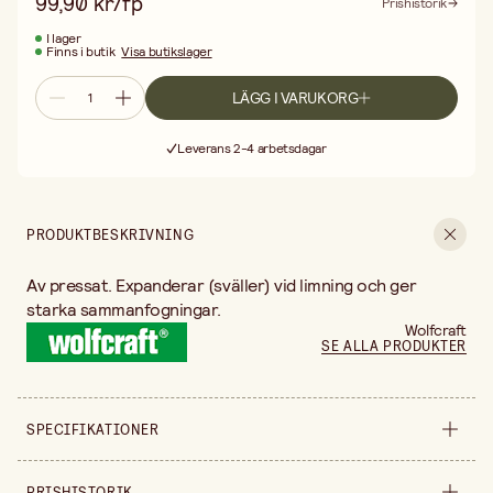
99,90 kr/fp
Prishistorik
I lager
Finns i butik
Visa butikslager
LÄGG I VARUKORG
Fri frakt vid köp över 499:-
Leverans 2-4 arbetsdagar
30 dagars öppet köp
Fri frakt vid köp över 499:-
PRODUKTBESKRIVNING
Av pressat. Expanderar (sväller) vid limning och ger
starka sammanfogningar.
Wolfcraft
SE ALLA PRODUKTER
SPECIFIKATIONER
Produktvariant
nr 0
PRISHISTORIK