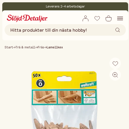
Leverans 2-4 arbetsdagar
30 dagars öppet köp
Miljöcertifierade
Fri frakt vid köp över 499:-
Start
Trä & metall
Fräs
Lamellkex