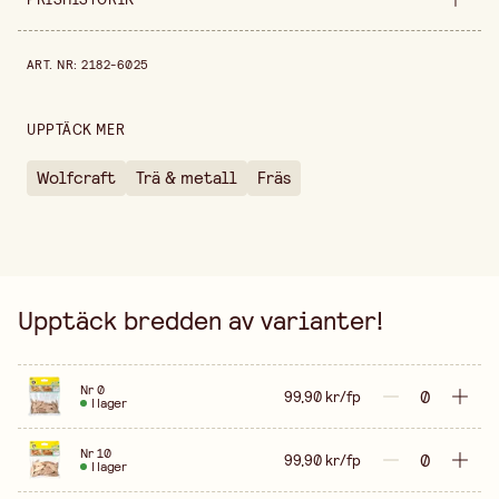
Egenskap
Storlek 45x15 mm
Prishistorik de senaste 30 dagarna är 99,90 kr.
ART. NR
:
2182-6025
Bredd
110 mm
Höjd
30 mm
UPPTÄCK MER
Förpackningsmängd
50 st
Wolfcraft
Trä & metall
Fräs
Tjocklek
4 mm
Säljs i
förpackning
Upptäck bredden av varianter!
Nr 0
99,90 kr/fp
I lager
Nr 10
99,90 kr/fp
I lager