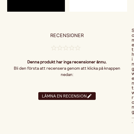
RECENSIONER
t
i
Denna produkt har inga recensioner ännu.
Bli den första att recensera genom att klicka på knappen
nedan:
t
LÄMNA EN RECENSION
r
..
.