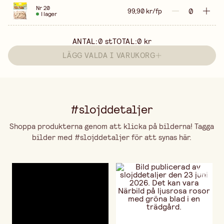
Nr 20
99,90 kr/fp
I lager
ANTAL:
0
st
TOTAL:
0 kr
LÄGG VALDA I VARUKORG
#slojddetaljer
Shoppa produkterna genom att klicka på bilderna! Tagga
bilder med #slojddetaljer för att synas här.