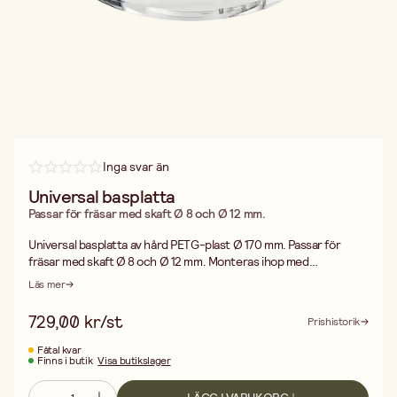
Inga svar än
Universal basplatta
Passar för fräsar med skaft Ø 8 och Ø 12 mm.
Universal basplatta av hård PETG-plast Ø 170 mm. Passar för
fräsar med skaft Ø 8 och Ø 12 mm. Monteras ihop med
sinkjiggens styrbeslag. Levereras med 2 st skruv samt
Läs mer
bruksanvisning på engelska.
729,00 kr/st
Prishistorik
Fåtal kvar
Finns i butik
Visa butikslager