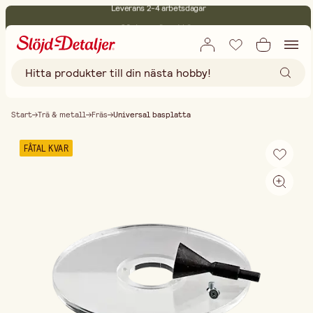
30 dagars öppet köp
Miljöcertifierade
Fri frakt vid köp över 499:-
Start
Trä & metall
Fräs
Universal basplatta
FÅTAL KVAR