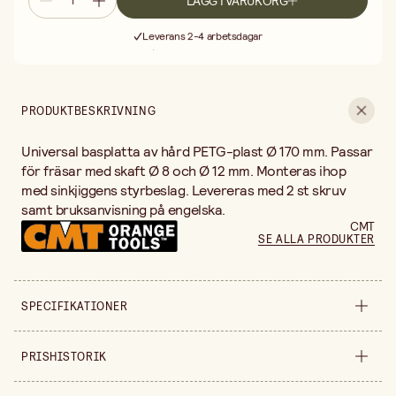
LÄGG I VARUKORG
Fri frakt vid köp över 499:-
Leverans 2-4 arbetsdagar
30 dagars öppet köp
Fri frakt vid köp över 499:-
PRODUKTBESKRIVNING
Universal basplatta av hård PETG-plast Ø 170 mm. Passar
för fräsar med skaft Ø 8 och Ø 12 mm. Monteras ihop
med sinkjiggens styrbeslag. Levereras med 2 st skruv
samt bruksanvisning på engelska.
CMT
SE ALLA PRODUKTER
SPECIFIKATIONER
Säljs i
styck
PRISHISTORIK
Bredd
170 mm