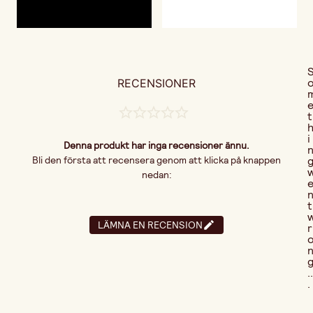
RECENSIONER
t
i
Denna produkt har inga recensioner ännu.
Bli den första att recensera genom att klicka på knappen
nedan:
t
LÄMNA EN RECENSION
r
..
.