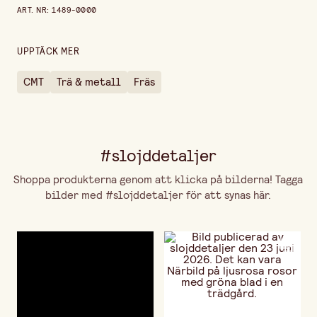
Prishistorik de senaste 30 dagarna är 729,00 kr.
ART. NR
:
1489-0000
Höjd
20 mm
UPPTÄCK MER
CMT
Trä & metall
Fräs
#slojddetaljer
Shoppa produkterna genom att klicka på bilderna! Tagga
bilder med #slojddetaljer för att synas här.