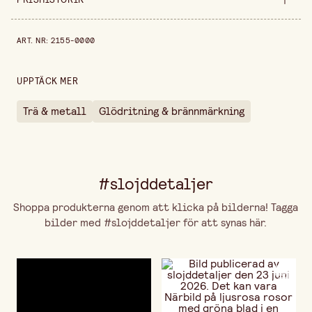
Prishistorik de senaste 30 dagarna är 469,00 kr.
ART. NR
:
2155-0000
UPPTÄCK MER
Trä & metall
Glödritning & brännmärkning
#slojddetaljer
Shoppa produkterna genom att klicka på bilderna! Tagga
bilder med #slojddetaljer för att synas här.