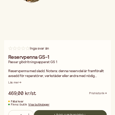
Inga svar än
Reservpenna GS-1
Passar glödritningsapparat GS 1
Reservpenna med sladd. Notera: denna reservdel är framförallt
avsedd för reparatörer, verkstäder eller andra med nödig
kännedom om arbete med elektriska apparater. För att byta
Läs mer
handtaget måste nitarna på brännmärkningsapparaten borras
bort, efter montering av den nya delen bör apparatlådan åter
469,00 kr/st
Prishistorik
popnitas för högsta säkerhet.
Fåtal kvar
Finns i butik
Visa butikslager