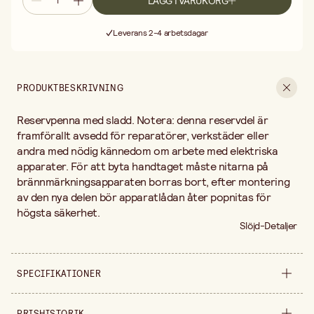
LÄGG I VARUKORG
Fri frakt vid köp över 499:-
Leverans 2-4 arbetsdagar
30 dagars öppet köp
Fri frakt vid köp över 499:-
PRODUKTBESKRIVNING
Reservpenna med sladd. Notera: denna reservdel är
framförallt avsedd för reparatörer, verkstäder eller
andra med nödig kännedom om arbete med elektriska
apparater. För att byta handtaget måste nitarna på
brännmärkningsapparaten borras bort, efter montering
av den nya delen bör apparatlådan åter popnitas för
högsta säkerhet.
Slöjd-Detaljer
SPECIFIKATIONER
Säljs i
styck
PRISHISTORIK