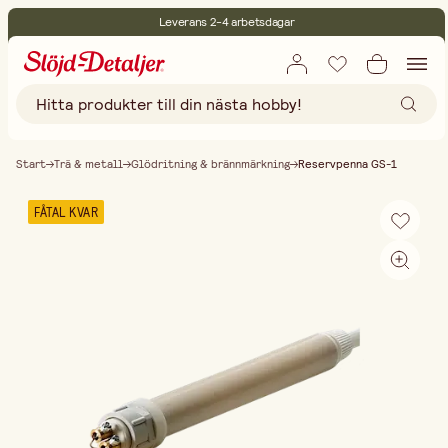
Leverans 2-4 arbetsdagar
30 dagars öppet köp
Miljöcertifierade
Fri frakt vid köp över 499:-
Start
Trä & metall
Glödritning & brännmärkning
Reservpenna GS-1
FÅTAL KVAR