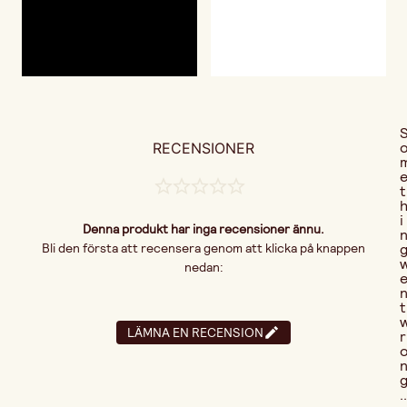
RECENSIONER
t
i
Denna produkt har inga recensioner ännu.
Bli den första att recensera genom att klicka på knappen
nedan:
t
LÄMNA EN RECENSION
r
..