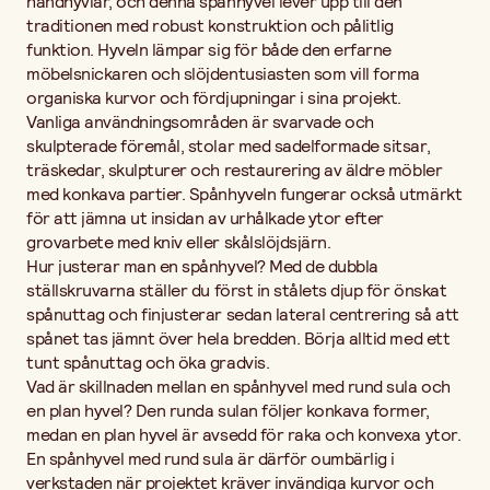
handhyvlar, och denna spånhyvel lever upp till den
traditionen med robust konstruktion och pålitlig
funktion. Hyveln lämpar sig för både den erfarne
möbelsnickaren och slöjdentusiasten som vill forma
organiska kurvor och fördjupningar i sina projekt.
Vanliga användningsområden är svarvade och
skulpterade föremål, stolar med sadelformade sitsar,
träskedar, skulpturer och restaurering av äldre möbler
med konkava partier. Spånhyveln fungerar också utmärkt
för att jämna ut insidan av urhålkade ytor efter
grovarbete med kniv eller skålslöjdsjärn.
Hur justerar man en spånhyvel? Med de dubbla
ställskruvarna ställer du först in stålets djup för önskat
spånuttag och finjusterar sedan lateral centrering så att
spånet tas jämnt över hela bredden. Börja alltid med ett
tunt spånuttag och öka gradvis.
Vad är skillnaden mellan en spånhyvel med rund sula och
en plan hyvel? Den runda sulan följer konkava former,
medan en plan hyvel är avsedd för raka och konvexa ytor.
En spånhyvel med rund sula är därför oumbärlig i
verkstaden när projektet kräver invändiga kurvor och