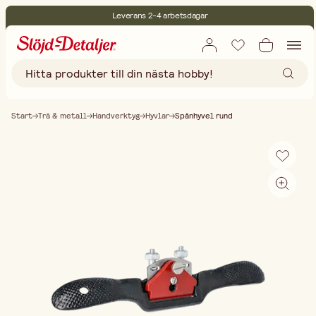
Leverans 2-4 arbetsdagar
30 dagars öppet köp
Miljöcertifierade
Fri frakt vid köp över 499:-
Start
Trä & metall
Handverktyg
Hyvlar
Spånhyvel rund