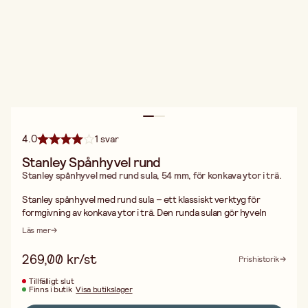
4.0
1 svar
Stanley Spånhyvel rund
Stanley spånhyvel med rund sula, 54 mm, för konkava ytor i trä.
Stanley spånhyvel med rund sula – ett klassiskt verktyg för
formgivning av konkava ytor i trä. Den runda sulan gör hyveln
idealisk för att bearbeta skålar, tråg, sadlar och andra hålformade
Läs mer
detaljer där en plan hyvel inte når.
Hyveln har dubbla ställskruvar som ger exakt reglering av
269,00 kr/st
Prishistorik
hyvelstålets djup och vinkel. Det gör det enkelt att finjustera
spåntjockleken för kontrollerat materialuttag, oavsett om du
Tillfälligt slut
Finns i butik
Visa butikslager
arbetar i mjukt eller hårt trä. Hyvelbredden är 54 mm, vilket ger
en bra balans mellan manövrerbarhet i trånga kurvor och