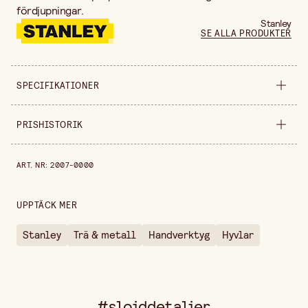
fördjupningar.
Stanley
SE ALLA PRODUKTER
SPECIFIKATIONER
Säljs i
styck
PRISHISTORIK
Längd
255 mm
Prishistorik de senaste 30 dagarna är 269,00 kr.
ART. NR
:
2007-0000
UPPTÄCK MER
Stanley
Trä & metall
Handverktyg
Hyvlar
#slojddetaljer