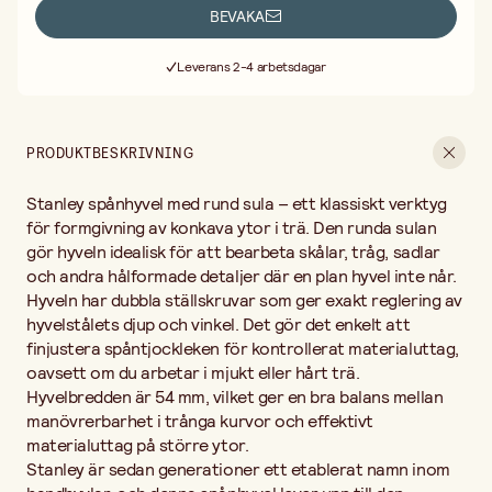
effektivt materialuttag på större ytor.
BEVAKA
Stanley är sedan generationer ett etablerat namn inom
Fri frakt vid köp över 499:-
handhyvlar, och denna spånhyvel lever upp till den traditionen
Leverans 2-4 arbetsdagar
med robust konstruktion och pålitlig funktion. Hyveln lämpar sig
30 dagars öppet köp
för både den erfarne möbelsnickaren och slöjdentusiasten som
Fri frakt vid köp över 499:-
vill forma organiska kurvor och fördjupningar i sina projekt.
Vanliga användningsområden är svarvade och skulpterade
PRODUKTBESKRIVNING
föremål, stolar med sadelformade sitsar, träskedar, skulpturer
och restaurering av äldre möbler med konkava partier.
Stanley spånhyvel med rund sula – ett klassiskt verktyg
Spånhyveln fungerar också utmärkt för att jämna ut insidan av
urhålkade ytor efter grovarbete med kniv eller skålslöjdsjärn.
för formgivning av konkava ytor i trä. Den runda sulan
Hur justerar man en spånhyvel? Med de dubbla ställskruvarna
gör hyveln idealisk för att bearbeta skålar, tråg, sadlar
ställer du först in stålets djup för önskat spånuttag och
och andra hålformade detaljer där en plan hyvel inte når.
finjusterar sedan lateral centrering så att spånet tas jämnt över
Hyveln har dubbla ställskruvar som ger exakt reglering av
hela bredden. Börja alltid med ett tunt spånuttag och öka
hyvelstålets djup och vinkel. Det gör det enkelt att
gradvis.
finjustera spåntjockleken för kontrollerat materialuttag,
Vad är skillnaden mellan en spånhyvel med rund sula och en plan
hyvel? Den runda sulan följer konkava former, medan en plan
oavsett om du arbetar i mjukt eller hårt trä.
hyvel är avsedd för raka och konvexa ytor. En spånhyvel med
Hyvelbredden är 54 mm, vilket ger en bra balans mellan
rund sula är därför oumbärlig i verkstaden när projektet kräver
manövrerbarhet i trånga kurvor och effektivt
invändiga kurvor och fördjupningar.
materialuttag på större ytor.
Stanley är sedan generationer ett etablerat namn inom