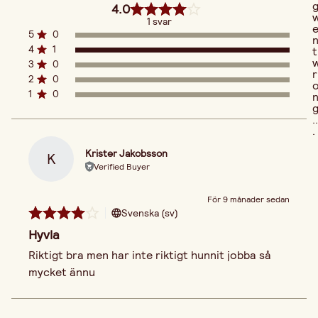
4.0
1 svar
5
0
4
1
t
3
0
r
2
0
1
0
..
.
Krister Jakobsson
K
Verified Buyer
För 9 månader sedan
Svenska (sv)
Hyvla
Riktigt bra men har inte riktigt hunnit jobba så 
mycket ännu 