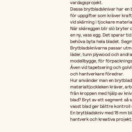
vardagsprojekt.
Dessa brytbladsknivar har en b
för uppgifter som kräver kraft
vid skärning i tjockare materia
När skäreggen blir slö bryter
en ny, vass egg. Det sparar tid
behöva byta hela bladet. Segme
Brytbladsknivarna passar utmärk
läder, tunn plywood och andra pl
modellbygge, för förpacknings
Även vid tapetsering och golv
och hantverkare föredrar.
Hur använder man en brytblads
materialtjockleken kräver, arb
från kroppen med hjälp av kniv
blad? Bryt av ett segment så sn
vasst blad ger bättre kontroll
En brytbladskniv med 18 mm bl
hantverk och kreativa projekt. 