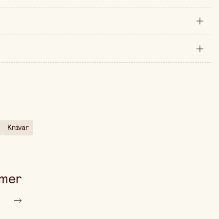
styck
200 mm
arna är 34,90 kr.
13 mm
Knivar
 mer