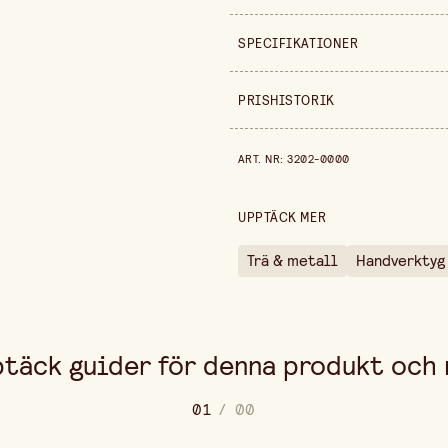
SPECIFIKATIONER
Säljs i
PRISHISTORIK
Bredd
Prishistorik de senaste 30 dag
ART. NR
:
3202-0000
Höjd
UPPTÄCK MER
Trä & metall
Handverktyg
täck guider för denna produkt och
0
1
/
0
0