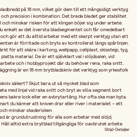
ladbredd på 18 mm, vilket gör dem till ett mångsidigt verktyg
 och precision i kombination. Det breda bladet ger stabilitet
l och minskar risken för att klingan böjer sig under arbete.
 du enkelt av det översta bladsegmentet och får omedelbart
 och gör att du alltid arbetar med ett skarpt verktyg utan att
nten är förritade och bryts av kontrollerat längs spårlinjen.
t för att skära i kartong, wellpapp, cellplast, skisstejp, tyg,
atta material. De är ett självklart val i slöjdsalen, vid
arbete och i hobbyprojekt där du behöver rena, raka snitt.
läggning är en 18 mm brytbladskniv det verktyg som yrkesfolk
kniv säkert? Skjut bara ut så mycket blad som
eta med linjal vid raka snitt och bryt av slöa segment bort
ens bakre lock eller en avbrytartång. Hur ofta ska man byta
art du känner att kniven drar eller river i materialet – ett
 och minskar skaderisken.
ad är grundutrustning för alla som arbetar med slöjd,
Håll alltid extra brytblad tillgängliga för oavbrutet arbete.
Slöjd-Detaljer