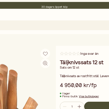
30 dagars öppet köp
Miljöcertifierade
Fri frakt vid köp över 499:-
Inga svar än
Täljknivssats 12 st
Sats om 12 st
Täljknivsats av rostfritt stål. Leve
4 950,00 kr/fp
I lager
Finns i butik
Visa butikslager