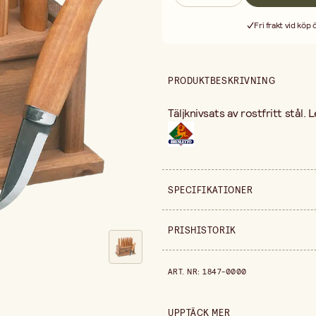
Fri frakt vid köp
PRODUKTBESKRIVNING
Täljknivsats av rostfritt stål.
SPECIFIKATIONER
Säljs i
PRISHISTORIK
Bredd
Prishistorik de senaste 30 dag
ART. NR
:
1847-0000
Höjd
Förpackningsmängd
UPPTÄCK MER