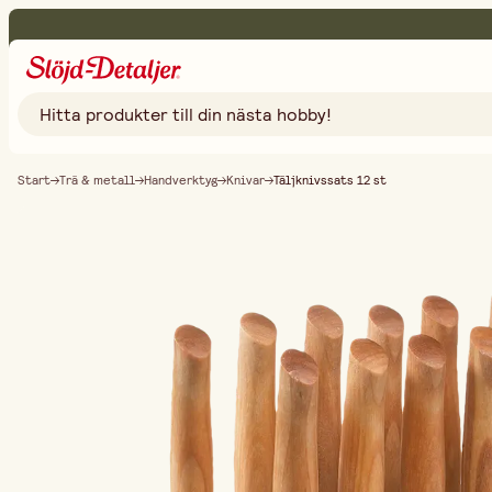
Start
Trä & metall
Handverktyg
Knivar
Täljknivssats 12 st