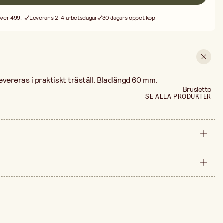
 över 499:-
Leverans 2-4 arbetsdagar
30 dagars öppet köp
 Levereras i praktiskt träställ. Bladlängd 60 mm.
Brusletto
SE ALLA PRODUKTER
förpackning
300 mm
arna är 4 950,00 kr.
250 mm
12 st