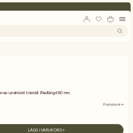
reras i praktiskt träställ. Bladlängd 60 mm.
Prishistorik
LÄGG I VARUKORG