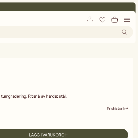
tumgradering. Ritsnål av härdat stål.
Prishistorik
LÄGG I VARUKORG