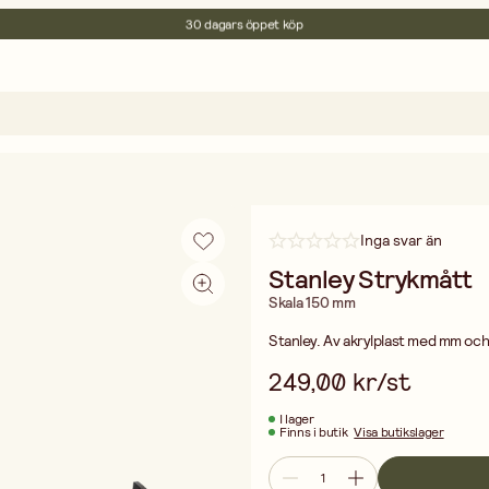
30 dagars öppet köp
Miljöcertifierade
Fri frakt vid köp över 499:-
Inga svar än
Stanley Strykmått
Skala 150 mm
Stanley. Av akrylplast med mm och 
249,00 kr/st
I lager
Finns i butik
Visa butikslager