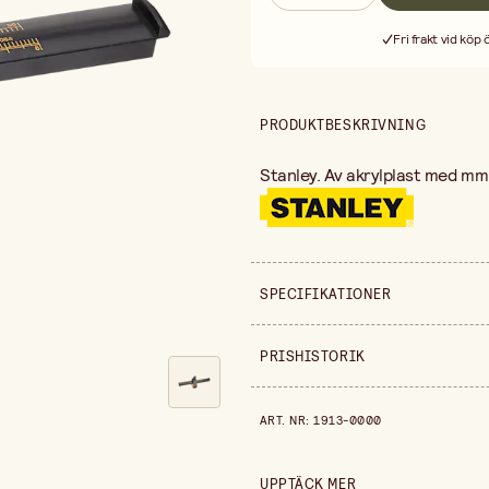
Fri frakt vid köp
PRODUKTBESKRIVNING
Stanley. Av akrylplast med mm 
SPECIFIKATIONER
Säljs i
PRISHISTORIK
Längd
Prishistorik de senaste 30 dag
ART. NR
:
1913-0000
UPPTÄCK MER