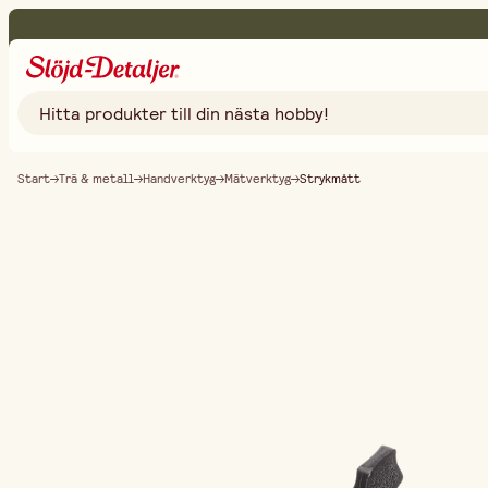
Start
Trä & metall
Handverktyg
Mätverktyg
Strykmått