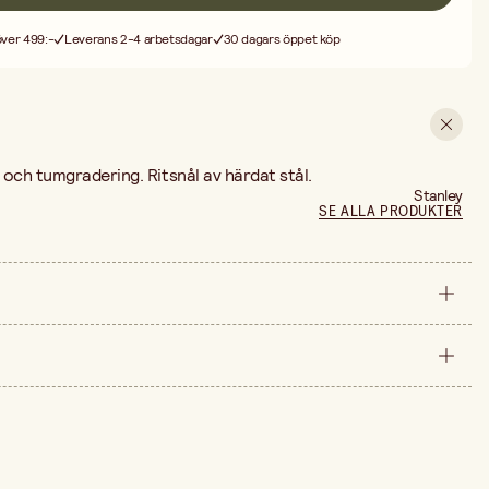
 över 499:-
Leverans 2-4 arbetsdagar
30 dagars öppet köp
och tumgradering. Ritsnål av härdat stål.
Stanley
SE ALLA PRODUKTER
styck
210 mm
arna är 249,00 kr.