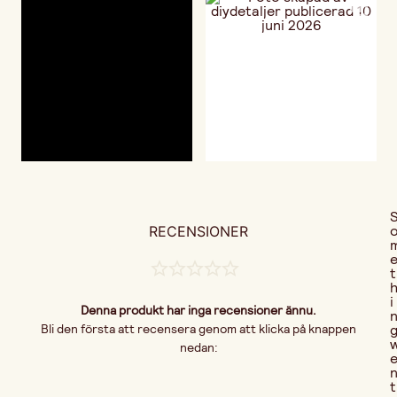
RECENSIONER
t
i
Denna produkt har inga recensioner ännu.
Bli den första att recensera genom att klicka på knappen
nedan:
t