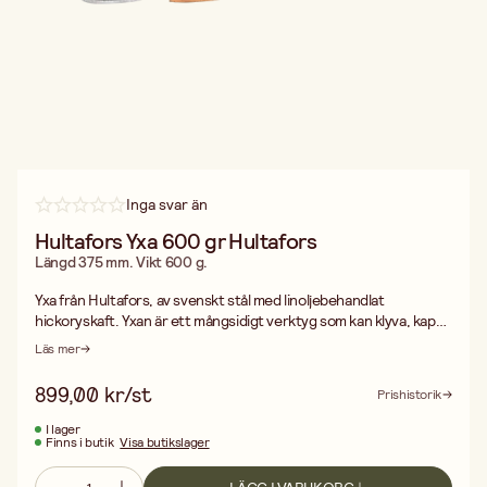
Inga svar än
Hultafors Yxa 600 gr Hultafors
Längd 375 mm. Vikt 600 g.
Yxa från Hultafors, av svenskt stål med linoljebehandlat
hickoryskaft. Yxan är ett mångsidigt verktyg som kan klyva, kapa
och tälja, skallen kan även användas som slägga/hammare. I det
Läs mer
här smidiga formatet så passar den lika bra på verktygstavlan som
i naturen vilket gör den riktigt allsidig. Handsmidd och tillverkad
899,00 kr/st
Prishistorik
av svenskt yxstål enligt tradition sedan 1697 med en tydlig
härdzon inom vilken yxan kan slipas om med oförändrad styrka på
I lager
Finns i butik
Visa butikslager
eggen. Levereras med eggskydd av läder.