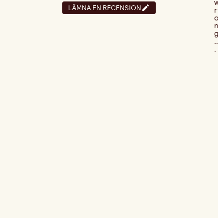
LÄMNA EN RECENSION
r
..
.