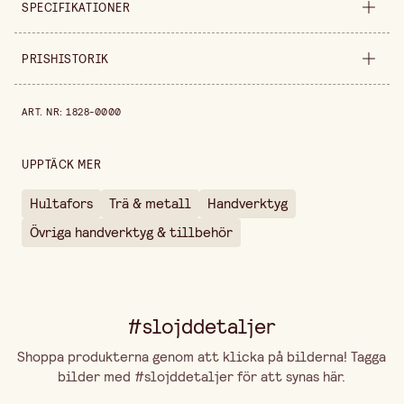
SPECIFIKATIONER
Säljs i
styck
PRISHISTORIK
Längd
375 mm
Prishistorik de senaste 30 dagarna är 899,00 kr.
ART. NR
:
1828-0000
Vikt per st
600 g
UPPTÄCK MER
Hultafors
Trä & metall
Handverktyg
Övriga handverktyg & tillbehör
#slojddetaljer
Shoppa produkterna genom att klicka på bilderna! Tagga
bilder med #slojddetaljer för att synas här.