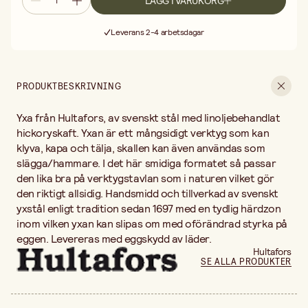
LÄGG I VARUKORG
Fri frakt vid köp över 499:-
Leverans 2-4 arbetsdagar
30 dagars öppet köp
Fri frakt vid köp över 499:-
PRODUKTBESKRIVNING
Yxa från Hultafors, av svenskt stål med linoljebehandlat
hickoryskaft. Yxan är ett mångsidigt verktyg som kan
klyva, kapa och tälja, skallen kan även användas som
slägga/hammare. I det här smidiga formatet så passar
den lika bra på verktygstavlan som i naturen vilket gör
den riktigt allsidig. Handsmidd och tillverkad av svenskt
yxstål enligt tradition sedan 1697 med en tydlig härdzon
inom vilken yxan kan slipas om med oförändrad styrka på
eggen. Levereras med eggskydd av läder.
Hultafors
SE ALLA PRODUKTER